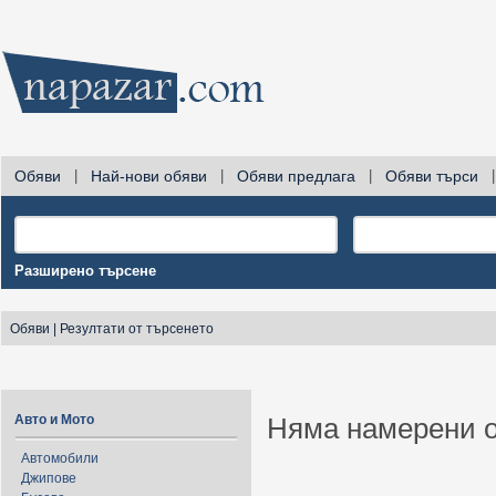
Обяви
|
Най-нови обяви
|
Обяви предлага
|
Обяви търси
|
Разширено търсене
Обяви
|
Резултати от търсенето
Авто и Мото
Няма намерени о
Автомобили
Джипове