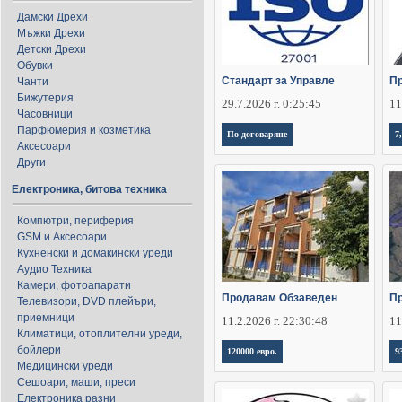
Дамски Дрехи
Мъжки Дрехи
Детски Дрехи
Обувки
Стандарт за Управле
Пр
Чанти
Бижутерия
29.7.2026 г. 0:25:45
11
Часовници
Парфюмерия и козметика
По договаряне
7
Аксесоари
Други
Електроника, битова техника
Компютри, периферия
GSM и Аксесоари
Кухненски и домакински уреди
Аудио Техника
Камери, фотоапарати
Продавам Обзаведен
Пр
Телевизори, DVD плейъри,
приемници
11.2.2026 г. 22:30:48
11
Климатици, отоплителни уреди,
бойлери
120000 евро.
9
Медицински уреди
Сешоари, маши, преси
Електроника разни