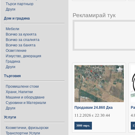
Търси партньор
Други
Рекламирай тук
Дом и градина
Мебели
Всичко за кухнята
Всичко за спалнята
Всичко за банята
Осветление
Изкуство, декорация
Градина
Други
Търговия
Промишлени стоки
Храни, Напитки
Машини и оборудване
Суровини и Материали
Продавам 24.860 Дка
Ра
Други
11.2.2026 г. 22:30:44
4.
Услуги
3000 евро.
1
Козметични, фризьорски
Транспортни Услуги