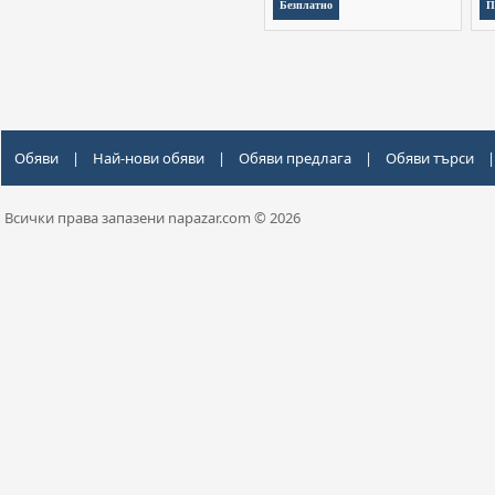
Безплатно
П
Обяви
|
Най-нови обяви
|
Обяви предлага
|
Обяви търси
|
Всички права запазени napazar.com © 2026