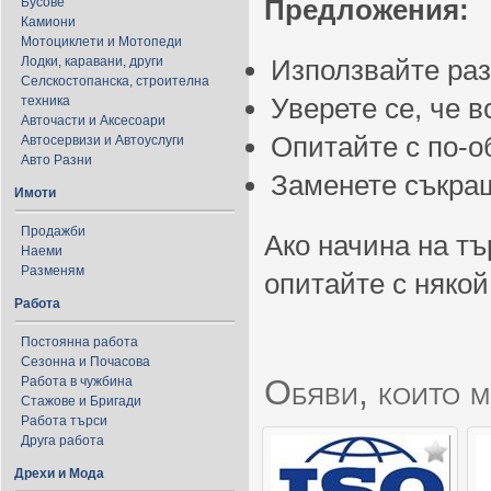
Предложения:
Бусове
Камиони
Мотоциклети и Мотопеди
Лодки, каравани, други
Използвайте ра
Селскостопанска, строителна
Уверете се, че 
техника
Авточасти и Аксесоари
Опитайте с по-
Автосервизи и Автоуслуги
Авто Разни
Заменете съкращ
Имоти
Продажби
Ако начина на тъ
Наеми
Разменям
опитайте с някой
Работа
Постоянна работа
Сезонна и Почасова
Обяви, които м
Работа в чужбина
Стажове и Бригади
Работа търси
Друга работа
Дрехи и Мода