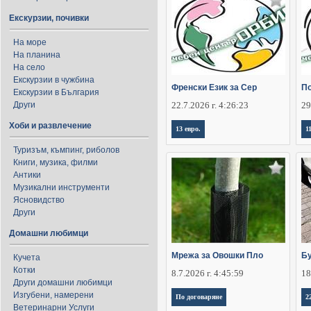
Екскурзии, почивки
На море
На планина
На село
Екскурзии в чужбина
Френски Език за Сер
По
Екскурзии в България
Други
22.7.2026 г. 4:26:23
29
Хоби и развлечение
13 евро.
1
Туризъм, къмпинг, риболов
Книги, музика, филми
Антики
Музикални инструменти
Ясновидство
Други
Домашни любимци
Мрежа за Овошки Пло
Бу
Кучета
Котки
8.7.2026 г. 4:45:59
18
Други домашни любимци
Изгубени, намерени
По договаряне
2
Ветеринарни Услуги