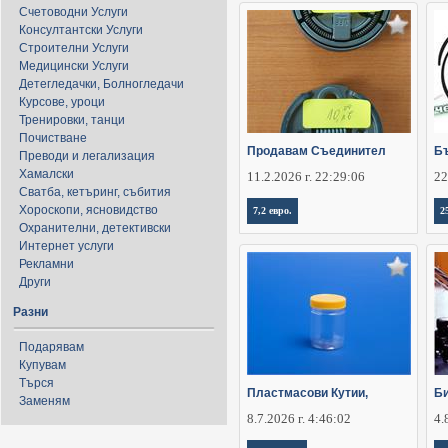
Счетоводни Услуги
Консултантски Услуги
Строителни Услуги
Медицински Услуги
Детегледачки, Болногледачи
Курсове, уроци
Тренировки, танци
Почистване
Продавам Съединител
Бъ
Преводи и легализация
Хамалски
11.2.2026 г. 22:29:06
22
Сватба, кетъринг, събития
Хороскопи, ясновидство
7,2 евро.
2
Охранителни, детективски
Интернет услуги
Рекламни
Други
Разни
Подарявам
Купувам
Търся
Пластмасови Кутии,
Би
Заменям
8.7.2026 г. 4:46:02
4.