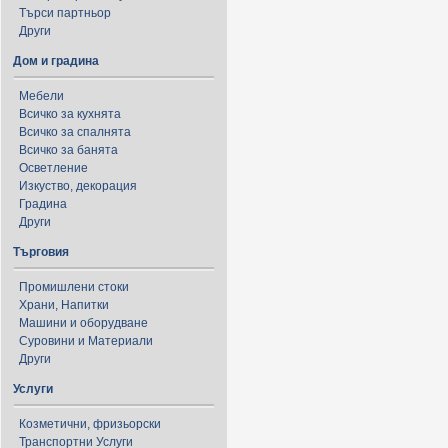
Търси партньор
Други
Дом и градина
Мебели
Всичко за кухнята
Всичко за спалнята
Всичко за банята
Осветление
Изкуство, декорация
Градина
Други
Търговия
Промишлени стоки
Храни, Напитки
Машини и оборудване
Суровини и Материали
Други
Услуги
Козметични, фризьорски
Транспортни Услуги