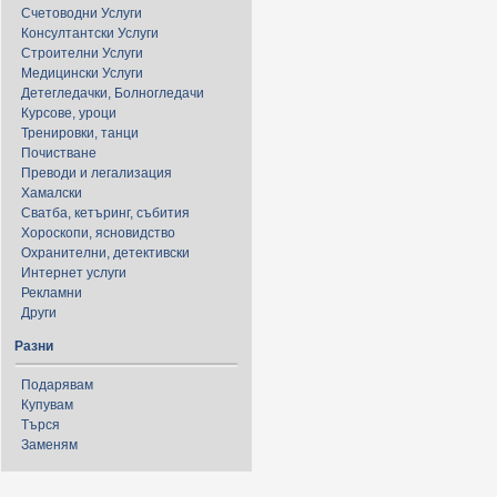
Счетоводни Услуги
Консултантски Услуги
Строителни Услуги
Медицински Услуги
Детегледачки, Болногледачи
Курсове, уроци
Тренировки, танци
Почистване
Преводи и легализация
Хамалски
Сватба, кетъринг, събития
Хороскопи, ясновидство
Охранителни, детективски
Интернет услуги
Рекламни
Други
Разни
Подарявам
Купувам
Търся
Заменям