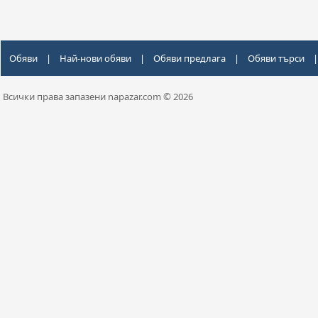
Обяви
|
Най-нови обяви
|
Обяви предлага
|
Обяви търси
|
Всички права запазени napazar.com © 2026