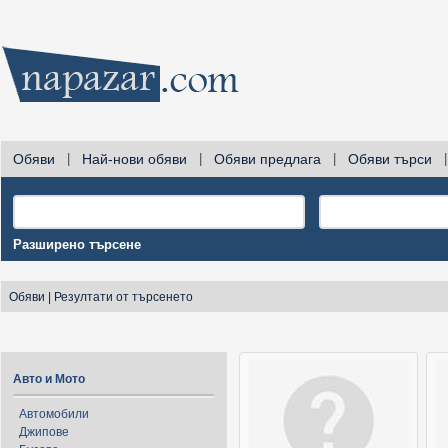
Обяви
|
Най-нови обяви
|
Обяви предлага
|
Обяви търси
|
Разширено търсене
Обяви
|
Резултати от търсенето
Авто и Мото
Автомобили
Джипове