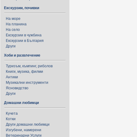
Екскурзии, почивки
На море
На планина
На село
Екскурзии в чужбина
Екскурзии в България
Други
Хоби и развлечение
Туризъм, къмпинг, риболов
Книги, музика, филми
Антики
Музикални инструменти
Ясновидство
Други
Домашни любимци
Кучета
Котки
Други домашни любимци
Изгубени, намерени
Ветеринарни Услуги