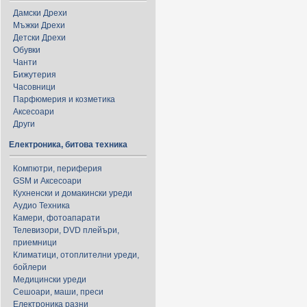
Дамски Дрехи
Мъжки Дрехи
Детски Дрехи
Обувки
Чанти
Бижутерия
Часовници
Парфюмерия и козметика
Аксесоари
Други
Електроника, битова техника
Компютри, периферия
GSM и Аксесоари
Кухненски и домакински уреди
Аудио Техника
Камери, фотоапарати
Телевизори, DVD плейъри,
приемници
Климатици, отоплителни уреди,
бойлери
Медицински уреди
Сешоари, маши, преси
Електроника разни