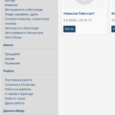
Бусове
Камиони
Мотоциклети и Мотопеди
Уникални Тибетски Г
Фъ
Лодки, каравани, други
Селскостопанска, строителна
2.8.2026 г. 16:33:17
21
техника
Авточасти и Аксесоари
10,9 лв.
1
Автосервизи и Автоуслуги
Авто Разни
Имоти
Продажби
Наеми
Разменям
Работа
Постоянна работа
Сезонна и Почасова
Работа в чужбина
Стажове и Бригади
Работа търси
Друга работа
Дрехи и Мода