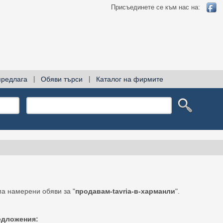
Присъединете се към нас на:
предлага
|
Обяви търси
|
Каталог на фирмите
а намерени обяви за "
продавам-tavria-в-харманли
".
едложения: