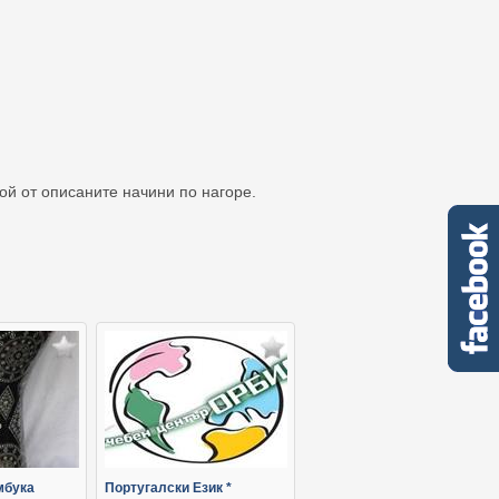
кой от описаните начини по нагоре.
мбука
Португалски Език *