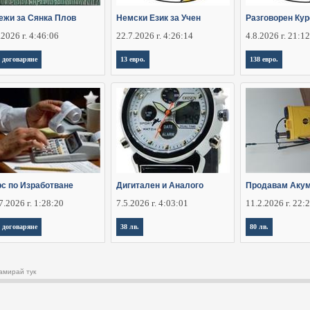
ежи за Сянка Плов
Немски Език за Учен
Разговорен Кур
.2026 г. 4:46:06
22.7.2026 г. 4:26:14
4.8.2026 г. 21:1
 договаряне
13 евро.
138 евро.
рс по Изработване
Дигитален и Аналого
Продавам Аку
7.2026 г. 1:28:20
7.5.2026 г. 4:03:01
11.2.2026 г. 22:
 договаряне
38 лв.
80 лв.
амирай тук