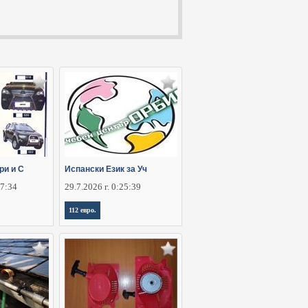
ри и С
Испански Език за Уч
37:34
29.7.2026 г. 0:25:39
112 евро.