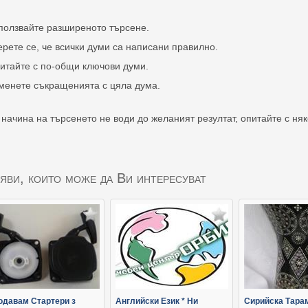
ползвайте разширеното търсене.
ерете се, че всички думи са написани правилно.
итайте с по-общи ключови думи.
менете съкращенията с цяла дума.
 начина на търсенето не води до желаният резултат, опитайте с ня
яви, които може да Ви интересуват
одавам Стартери з
Английски Език * Ни
Сирийска Тара