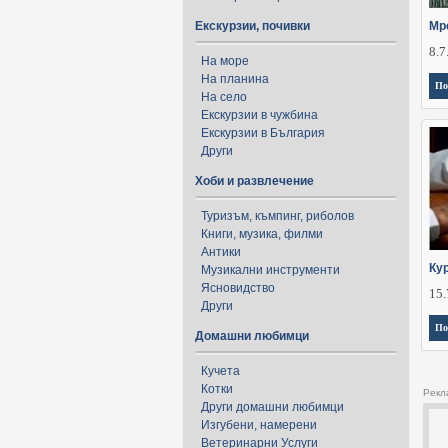
Екскурзии, почивки
Мр
8.7
На море
На планина
По
На село
Екскурзии в чужбина
Екскурзии в България
Други
Хоби и развлечение
Туризъм, къмпинг, риболов
Книги, музика, филми
Антики
Ку
Музикални инструменти
Ясновидство
15.
Други
По
Домашни любимци
Кучета
Котки
Рекл
Други домашни любимци
Изгубени, намерени
Ветеринарни Услуги