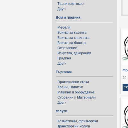
Търси партньор
Други
Дом и градина
Мебели
Всичко за кухнята
Всичко за спалнята
Всичко за банята
Осветление
Изкуство, декорация
Градина
Други
Фр
Търговия
29.
Промишлени стоки
Храни, Напитки
21
Машини и оборудване
Суровини и Материали
Други
Услуги
Козметични, фризьорски
Транспортни Услуги