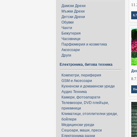
11.
Дамски Дрехи
Мъжки Дрехи
8,7
Детски Дрехи
Обувки
Чанти
Бижутерия
Часовници
Парфюмерия и козметика
Аксесоари
Други
Електроника, битова техника
Де
Компютри, периферия
8.7
GSM и Аксесоари
Кухненски и домакински уреди
По
Аудио Техника
Камери, фотоапарати
Телевизори, DVD плейъри,
приемници
Климатици, отоплителни уреди,
бойлери
Медицински уреди
Сешоари, маши, преси
Електроника разни