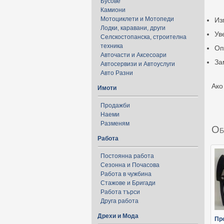
Бусове
Камиони
Мотоциклети и Мотопеди
Из
Лодки, каравани, други
Ув
Селскостопанска, строителна
техника
Оп
Авточасти и Аксесоари
За
Автосервизи и Автоуслуги
Авто Разни
Ако
Имоти
Продажби
Наеми
Разменям
Об
Работа
Постоянна работа
Сезонна и Почасова
Работа в чужбина
Стажове и Бригади
Работа търси
Друга работа
Дрехи и Мода
Пр