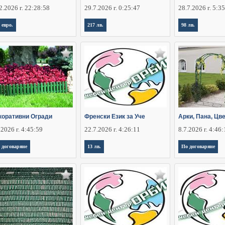
2.2026 г. 22:28:58
29.7.2026 г. 0:25:47
28.7.2026 г. 5:3
 евро.
217 лв.
98 лв.
коративни Огради
Френски Език за Уче
Арки, Пана, Цв
.2026 г. 4:45:59
22.7.2026 г. 4:26:11
8.7.2026 г. 4:46
 договаряне
13 лв.
По договаряне