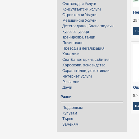
Счетоводни Услуги
Консултантски Услуги
Не
Строителни Услуги
29.
Медицински Услуги
Детегледачки, Болногледачи
11
Курсове, уроци
Тренировки, танци
Почистване
Преводи и легализация
Хамалски
Сватба, кетъринг, събития
Хороскопи, ясновидство
Охранителни, детективски
Интернет услуги
Рекламни
Други
Оп
8.7
Разни
По
Подарявам
Купувам
Търся
Заменям