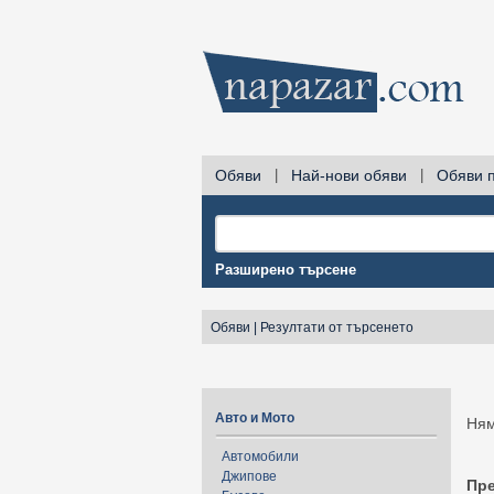
Обяви
|
Най-нови обяви
|
Обяви 
Разширено търсене
Обяви
|
Резултати от търсенето
Авто и Мото
Ням
Автомобили
Джипове
Пр