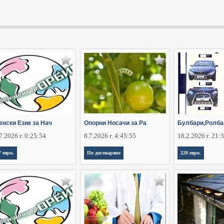
енски Език за Нач
Oпорни Носачи за Ра
Булбари,Ролба
7.2026 г. 0:25:54
8.7.2026 г. 4:45:55
18.2.2026 г. 21:
7 евро.
По договаряне
220 евро.