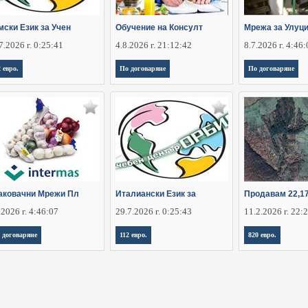
мски Език за Учен
Обучение на Консулт
Мрежа за Улуц
7.2026 г. 0:25:41
4.8.2026 г. 21:12:42
8.7.2026 г. 4:46
2 евро.
По договаряне
По договаряне
аковачни Мрежи Пл
Италиански Език за
Продавам 22,1
.2026 г. 4:46:07
29.7.2026 г. 0:25:43
11.2.2026 г. 22:
 договаряне
112 евро.
820 евро.