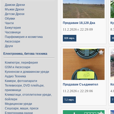
Дамски Дрехи
Мъжки Дрехи
Детски Дрехи
Обувки
Продавам 18,128 Дка
Ку
Чанти
Бижутерия
11.2.2026 г. 22:29:09
8.
Часовници
Парфюмерия и козметика
820 евро.
П
Аксесоари
Други
Електроника, битова техника
Компютри, периферия
GSM и Аксесоари
Кухненски и домакински уреди
Аудио Техника
Камери, фотоапарати
Продавам Съединител
Ко
Телевизори, DVD плейъри,
приемници
11.2.2026 г. 22:29:06
4.
Климатици, отоплителни уреди,
бойлери
7,2 евро.
7
Медицински уреди
Сешоари, маши, преси
Електроника разни