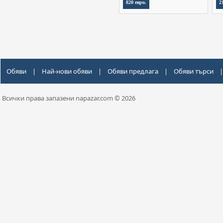
820 евро.
2
Обяви
|
Най-нови обяви
|
Обяви предлага
|
Обяви търси
|
Всички права запазени napazar.com © 2026