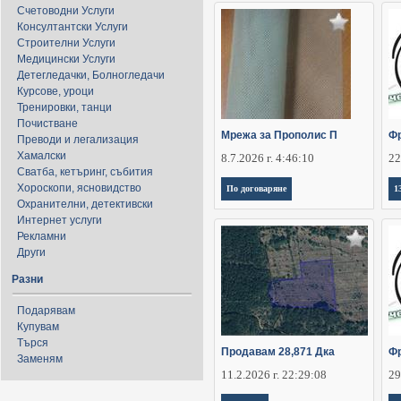
Счетоводни Услуги
Консултантски Услуги
Строителни Услуги
Медицински Услуги
Детегледачки, Болногледачи
Курсове, уроци
Тренировки, танци
Почистване
Мрежа за Прополис П
Фр
Преводи и легализация
Хамалски
8.7.2026 г. 4:46:10
22
Сватба, кетъринг, събития
Хороскопи, ясновидство
По договаряне
1
Охранителни, детективски
Интернет услуги
Рекламни
Други
Разни
Подарявам
Купувам
Търся
Продавам 28,871 Дка
Фр
Заменям
11.2.2026 г. 22:29:08
29