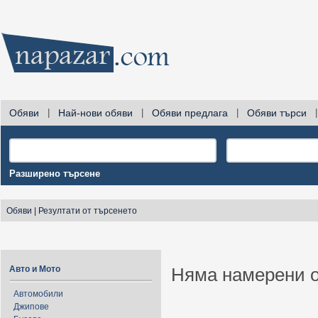
Обяви
|
Най-нови обяви
|
Обяви предлага
|
Обяви търси
|
Разширено търсене
Обяви
|
Резултати от търсенето
Авто и Мото
Няма намерени о
Автомобили
Джипове