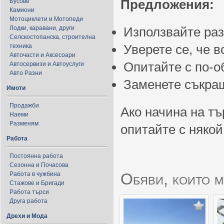
Предложения:
Бусове
Камиони
Мотоциклети и Мотопеди
Лодки, каравани, други
Използвайте ра
Селскостопанска, строителна
Уверете се, че 
техника
Авточасти и Аксесоари
Опитайте с по-
Автосервизи и Автоуслуги
Авто Разни
Заменете съкращ
Имоти
Продажби
Ако начина на тъ
Наеми
Разменям
опитайте с някой
Работа
Постоянна работа
Сезонна и Почасова
Обяви, които м
Работа в чужбина
Стажове и Бригади
Работа търси
Друга работа
Дрехи и Мода