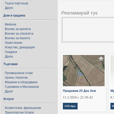
Търси партньор
Други
Рекламирай тук
Дом и градина
Мебели
Всичко за кухнята
Всичко за спалнята
Всичко за банята
Осветление
Изкуство, декорация
Градина
Други
Търговия
Промишлени стоки
Храни, Напитки
Машини и оборудване
Суровини и Материали
Продавам 25 Дка Зем
Мр
Други
11.2.2026 г. 22:30:42
8.
Услуги
1350 евро.
П
Козметични, фризьорски
Транспортни Услуги