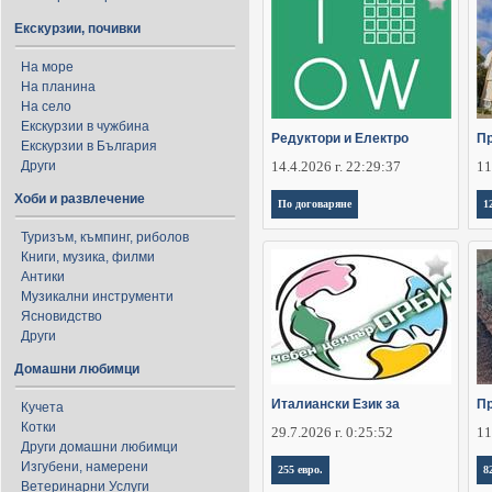
Екскурзии, почивки
На море
На планина
На село
Екскурзии в чужбина
Редуктори и Електро
П
Екскурзии в България
Други
14.4.2026 г. 22:29:37
11
Хоби и развлечение
По договаряне
1
Туризъм, къмпинг, риболов
Книги, музика, филми
Антики
Музикални инструменти
Ясновидство
Други
Домашни любимци
Италиански Език за
Пр
Кучета
Котки
29.7.2026 г. 0:25:52
11
Други домашни любимци
Изгубени, намерени
255 евро.
8
Ветеринарни Услуги