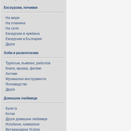
Екскурзии, почивки
На море
На планина
На село
Екскурзии в чужбина
Екскурзии в България
Други
Хоби и развлечение
Туризъм, къмпинг, риболов
Книги, музика, филми
Антики
Музикални инструменти
Ясновидство
Други
Домашни любимци
Кучета
Котки
Други домашни любимци
Изгубени, намерени
Ветеринарни Услуги