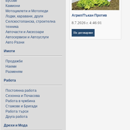
Бусове
Камиони
Мотоциклети и Мотопеди
Агрил/Тъкан Против
Лодки, каравани, други
Селскостопанска, строителна
8.7.2026 г. 4:46:01
техника
Авточасти и Аксесоари
По договаряне
Автосервизи и Автоуслуги
Авто Разни
Имоти
Продажби
Наеми
Разменям
Работа
Постоянна работа
Сезонна и Почасова
Работа в чужбина
Стажове и Бригади
Работа търси
Друга работа
Дрехи и Мода