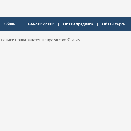
Обяви
|
Най-нови обяви
|
Обяви предлага
|
Обяви търси
|
Всички права запазени napazar.com © 2026