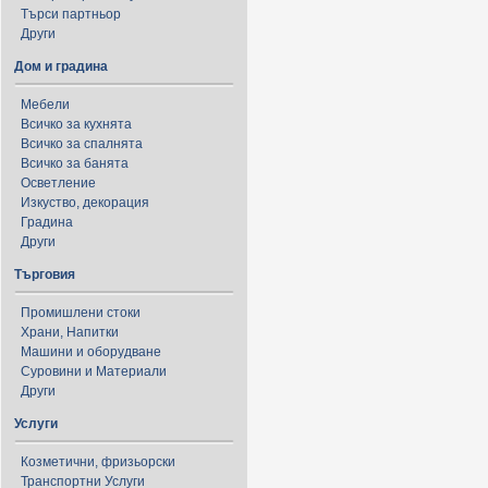
Търси партньор
Други
Дом и градина
Мебели
Всичко за кухнята
Всичко за спалнята
Всичко за банята
Осветление
Изкуство, декорация
Градина
Други
Търговия
Промишлени стоки
Храни, Напитки
Машини и оборудване
Суровини и Материали
Други
Услуги
Козметични, фризьорски
Транспортни Услуги