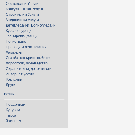
Счетоводни Услуги
Консултантски Услуги
Строителни Услуги
Медицински Услуги
Детегледачки, Болногледачи
Курсове, уроци
Тренировки, танци
Почистване
Преводи и легализация
Хамалски
Сватба, кетъринг, събития
Хороскопи, ясновидство
Охранителни, детективски
Интернет услуги
Рекламни
Други
Разни
Подарявам
Купувам
Търся
Заменям