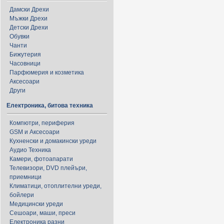
Дамски Дрехи
Мъжки Дрехи
Детски Дрехи
Обувки
Чанти
Бижутерия
Часовници
Парфюмерия и козметика
Аксесоари
Други
Електроника, битова техника
Компютри, периферия
GSM и Аксесоари
Кухненски и домакински уреди
Аудио Техника
Камери, фотоапарати
Телевизори, DVD плейъри,
приемници
Климатици, отоплителни уреди,
бойлери
Медицински уреди
Сешоари, маши, преси
Електроника разни