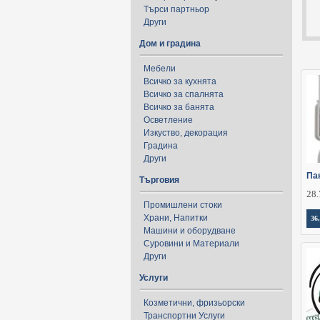
Търси партньор
Други
Дом и градина
Мебели
Всичко за кухнята
Всичко за спалнята
Всичко за банята
Осветление
Изкуство, декорация
Градина
Други
Пан
Търговия
28.
Промишлени стоки
Храни, Напитки
36
Машини и оборудване
Суровини и Материали
Други
Услуги
Козметични, фризьорски
Транспортни Услуги