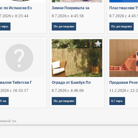
рс по Испански Ез
Зимни Покривала за
Пластмасови Т
7.2026 г. 0:25:44
8.7.2026 г. 4:45:58
8.7.2026 г. 4:45
5 евро.
По договаряне
По договаряне
икални Тибетски Г
Ограда от Бамбук Пл
Продавам Резе
.2026 г. 16:33:17
8.7.2026 г. 4:46:06
11.2.2026 г. 22:
,9 лв.
По договаряне
8,7 евро.
амирай тук