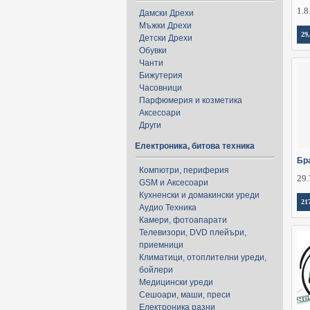
1.8
Дамски Дрехи
Мъжки Дрехи
29
Детски Дрехи
Обувки
Чанти
Бижутерия
Часовници
Парфюмерия и козметика
Аксесоари
Други
Електроника, битова техника
Бр
Компютри, периферия
29.
GSM и Аксесоари
Кухненски и домакински уреди
21
Аудио Техника
Камери, фотоапарати
Телевизори, DVD плейъри,
приемници
Климатици, отоплителни уреди,
бойлери
Медицински уреди
Сешоари, маши, преси
Електроника разни