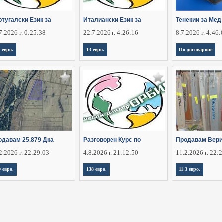
ртугалски Език за
Италиански Език за
Тенекии за Мед
7.2026 г. 0:25:38
22.7.2026 г. 4:26:16
8.7.2026 г. 4:46
2 евро.
13 евро.
По договаряне
одавам 25.879 Дка
Разговорен Курс по
Продавам Вери
2.2026 г. 22:29:03
4.8.2026 г. 21:12:50
11.2.2026 г. 22:
0 евро.
138 евро.
11,3 евро.