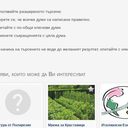
ползвайте разширеното търсене.
ерете се, че всички думи са написани правилно.
итайте с по-общи ключови думи.
менете съкращенията с цяла дума.
 начина на търсенето не води до желаният резултат, опитайте с ня
яви, които може да Ви интересуват
гура от Полирезин
Мрежа за Краставици
Италиански Ези