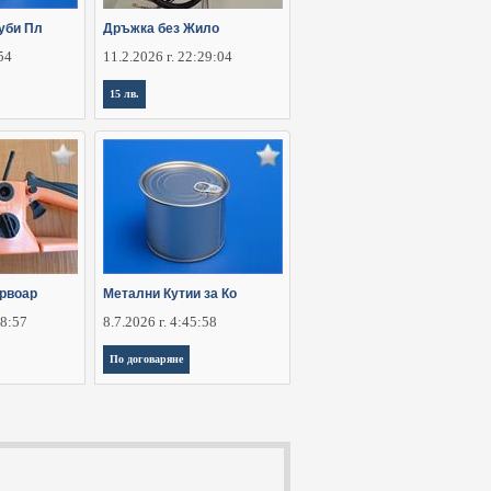
уби Пл
Дръжка без Жило
:54
11.2.2026 г. 22:29:04
15 лв.
рвоар
Метални Кутии за Ко
28:57
8.7.2026 г. 4:45:58
По договаряне