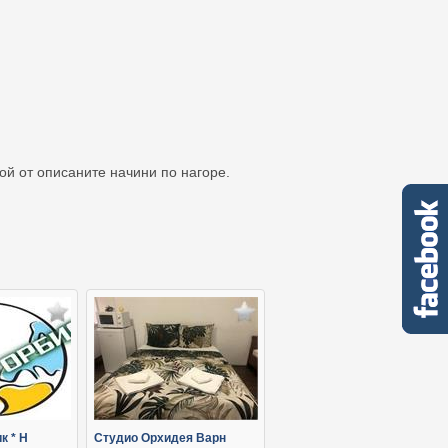
кой от описаните начини по нагоре.
к * Н
Студио Орхидея Варн