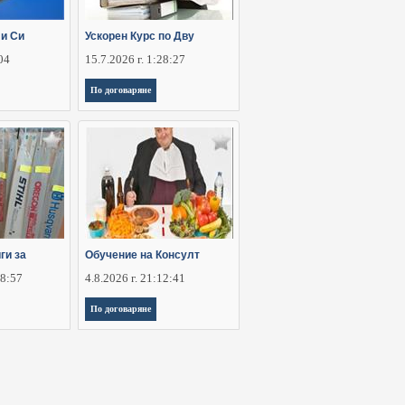
 и Си
Ускорен Курс по Дву
:04
15.7.2026 г. 1:28:27
По договаряне
ги за
Обучение на Консулт
28:57
4.8.2026 г. 21:12:41
По договаряне