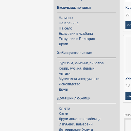
Екскурзии, почивки
Ку
29.
На море
На планина
25
На село
Екскурзии в чужбина
Екскурзии в България
Други
Хоби и развлечение
Туризъм, къмпинг, риболов
Книги, музика, филми
Антики
Ун
Музикални инструменти
Ясновидство
2.8
Други
10
Домашни любимци
Кучета
Котки
Рекл
Други домашни любимци
Изгубени, намерени
Ветеринарни Услуги