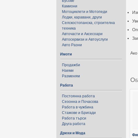
Бусове
Камиони
Мотоциклети и Мотопеди
Из
Лодки, каравани, други
Ув
Селскостопанска, строителна
техника
Оп
Авточасти и Аксесоари
За
Автосервизи и Автоуслуги
Авто Разни
Ако
Имоти
Продажби
Наеми
Разменям
Об
Работа
Постоянна работа
Сезонна и Почасова
Работа в чужбина
Стажове и Бригади
Работа търси
Друга работа
Дрехи и Мода
Фи