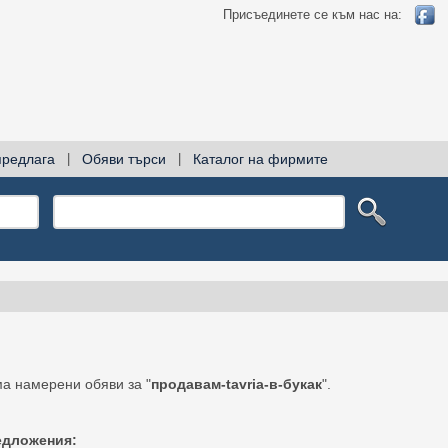
Присъединете се към нас на:
предлага
|
Обяви търси
|
Каталог на фирмите
а намерени обяви за "
продавам-tavria-в-букак
".
едложения: