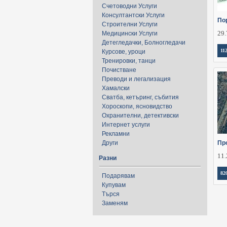
Счетоводни Услуги
Консултантски Услуги
По
Строителни Услуги
29.
Медицински Услуги
Детегледачки, Болногледачи
11
Курсове, уроци
Тренировки, танци
Почистване
Преводи и легализация
Хамалски
Сватба, кетъринг, събития
Хороскопи, ясновидство
Охранителни, детективски
Интернет услуги
Рекламни
Други
Пр
11.
Разни
82
Подарявам
Купувам
Търся
Заменям