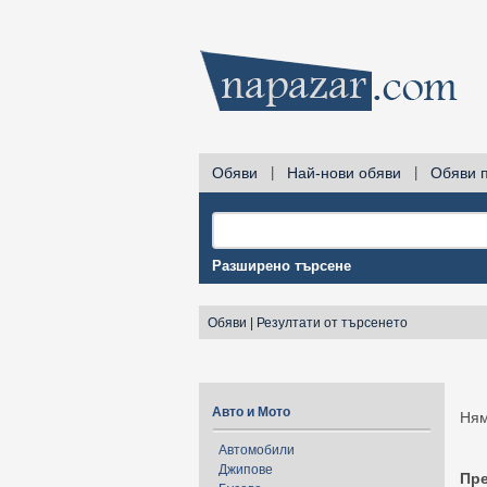
Обяви
|
Най-нови обяви
|
Обяви 
Разширено търсене
Обяви
|
Резултати от търсенето
Авто и Мото
Ням
Автомобили
Джипове
Пр