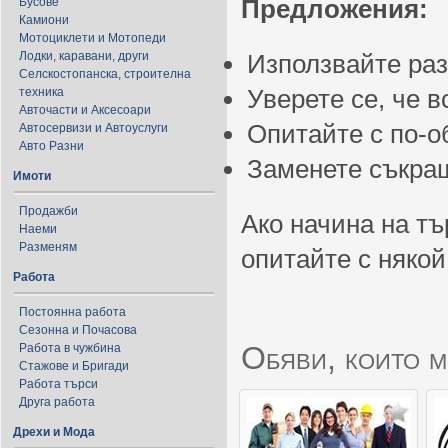
Предложения:
Бусове
Камиони
Мотоциклети и Мотопеди
Лодки, каравани, други
Използвайте ра
Селскостопанска, строителна
Уверете се, че 
техника
Авточасти и Аксесоари
Опитайте с по-
Автосервизи и Автоуслуги
Авто Разни
Заменете съкращ
Имоти
Продажби
Ако начина на тъ
Наеми
Разменям
опитайте с някой
Работа
Постоянна работа
Сезонна и Почасова
Обяви, които м
Работа в чужбина
Стажове и Бригади
Работа търси
Друга работа
Дрехи и Мода