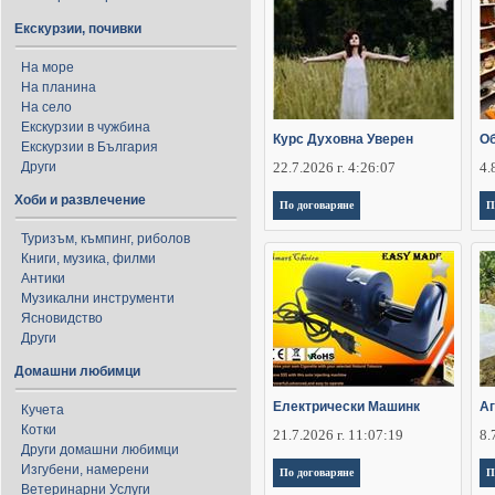
Екскурзии, почивки
На море
На планина
На село
Екскурзии в чужбина
Курс Духовна Уверен
Об
Екскурзии в България
Други
22.7.2026 г. 4:26:07
4.
Хоби и развлечение
По договаряне
П
Туризъм, къмпинг, риболов
Книги, музика, филми
Антики
Музикални инструменти
Ясновидство
Други
Домашни любимци
Електрически Машинк
Аг
Кучета
Котки
21.7.2026 г. 11:07:19
8.
Други домашни любимци
Изгубени, намерени
По договаряне
П
Ветеринарни Услуги