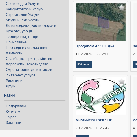
Счетоводни Услуги
Консултантски Услуги
Строителни Услуги
Медицински Услуги
Детегледачки, Болногледачи
Курсове, уроци
Тренировки, танци
Почистване
Продавам 42,501 Дка
За
Преводи и легализация
Хамалски
11.2.2026 г. 22:29:05
2.
Сватба, кетъринг, събития
Хороскопи, ясновидство
820 евро.
1
Охранителни, детективски
Интернет услуги
Рекламни
Други
Разни
Подарявам
Купувам
Търся
Английски Език * Ни
Ис
Заменям
29.7.2026 г. 0:25:47
4.