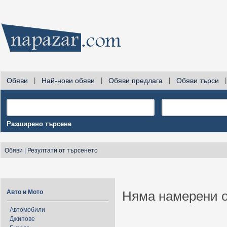
Обяви
|
Най-нови обяви
|
Обяви предлага
|
Обяви търси
|
Разширено търсене
Обяви
|
Резултати от търсенето
Авто и Мото
Няма намерени о
Автомобили
Джипове