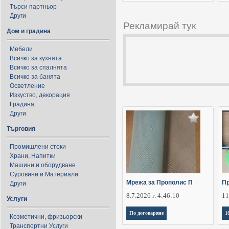
Търси партньор
Други
Рекламирай тук
Дом и градина
Мебели
Всичко за кухнята
Всичко за спалнята
Всичко за банята
Осветление
Изкуство, декорация
Градина
Други
Търговия
Промишлени стоки
Храни, Напитки
Машини и оборудване
Суровини и Материали
Мрежа за Прополис П
Пр
Други
8.7.2026 г. 4:46:10
11
Услуги
По договаряне
1
Козметични, фризьорски
Транспортни Услуги