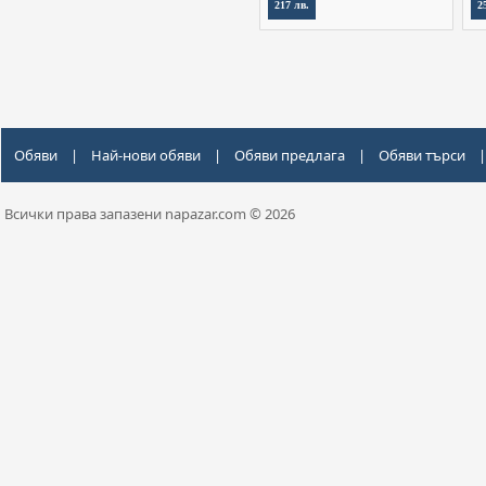
217 лв.
2
Обяви
|
Най-нови обяви
|
Обяви предлага
|
Обяви търси
|
Всички права запазени napazar.com © 2026