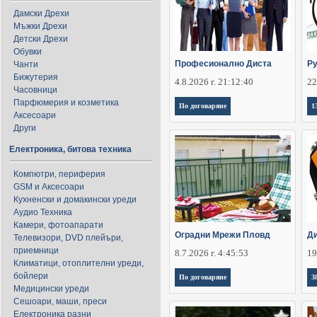
Дамски Дрехи
Мъжки Дрехи
Детски Дрехи
Обувки
Професионално Диста
Ру
Чанти
Бижутерия
4.8.2026 г. 21:12:40
22
Часовници
Парфюмерия и козметика
По договаряне
1
Аксесоари
Други
Електроника, битова техника
Компютри, периферия
GSM и Аксесоари
Кухненски и домакински уреди
Аудио Техника
Камери, фотоапарати
Оградни Мрежи Пловд
Ди
Телевизори, DVD плейъри,
приемници
8.7.2026 г. 4:45:53
19
Климатици, отоплителни уреди,
бойлери
По договаряне
3
Медицински уреди
Сешоари, маши, преси
Електроника разни