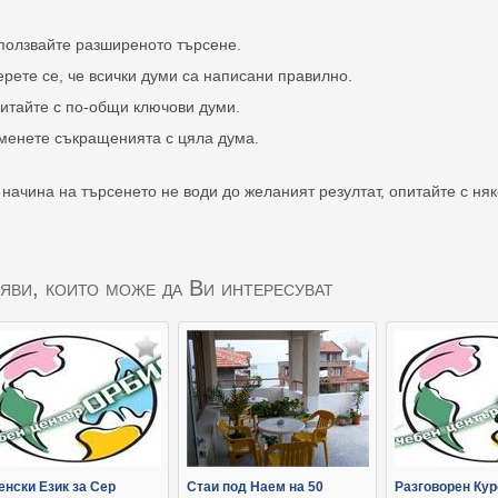
ползвайте разширеното търсене.
ерете се, че всички думи са написани правилно.
итайте с по-общи ключови думи.
менете съкращенията с цяла дума.
 начина на търсенето не води до желаният резултат, опитайте с ня
яви, които може да Ви интересуват
енски Език за Сер
Стаи под Наем на 50
Разговорен Кур