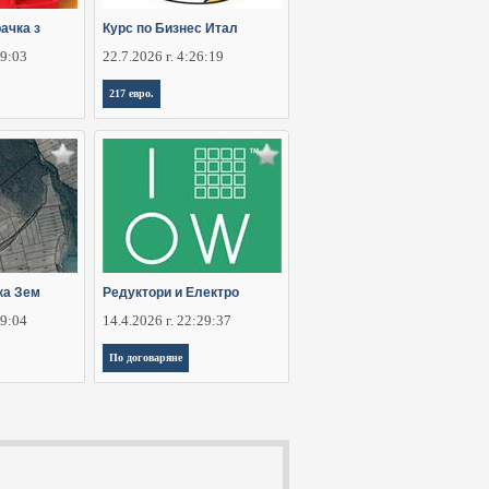
ачка з
Курс по Бизнес Итал
29:03
22.7.2026 г. 4:26:19
217 евро.
ка Зем
Редуктори и Електро
29:04
14.4.2026 г. 22:29:37
По договаряне