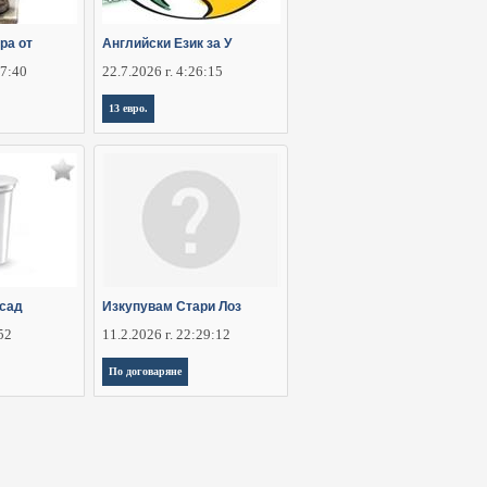
ра от
Английски Език за У
47:40
22.7.2026 г. 4:26:15
13 евро.
зсад
Изкупувам Стари Лоз
:52
11.2.2026 г. 22:29:12
По договаряне