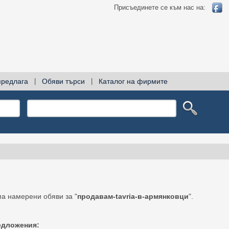
Присъединете се към нас на:
предлага
|
Обяви търси
|
Каталог на фирмите
а намерени обяви за "
продавам-tavria-в-армянковци
".
едложения: