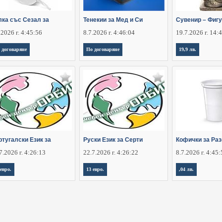
лка със Сезал за
Тенекии за Мед и Си
Сувенир – Фигу
.2026 г. 4:45:56
8.7.2026 г. 4:46:04
19.7.2026 г. 14:
 договаряне
По договаряне
19,9 лв.
ртугалски Език за
Руски Език за Серти
Кофички за Ра
7.2026 г. 4:26:13
22.7.2026 г. 4:26:22
8.7.2026 г. 4:45
 евро.
13 евро.
,04 лв.