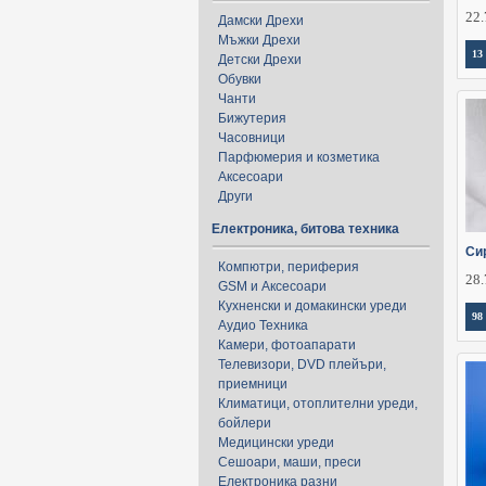
22.
Дамски Дрехи
Мъжки Дрехи
13
Детски Дрехи
Обувки
Чанти
Бижутерия
Часовници
Парфюмерия и козметика
Аксесоари
Други
Електроника, битова техника
Си
Компютри, периферия
28.
GSM и Аксесоари
Кухненски и домакински уреди
98
Аудио Техника
Камери, фотоапарати
Телевизори, DVD плейъри,
приемници
Климатици, отоплителни уреди,
бойлери
Медицински уреди
Сешоари, маши, преси
Електроника разни