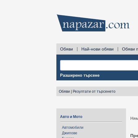
Обяви
|
Най-нови обяви
|
Обяви 
Разширено търсене
Обяви
|
Резултати от търсенето
Авто и Мото
Ням
Автомобили
Джипове
Пр