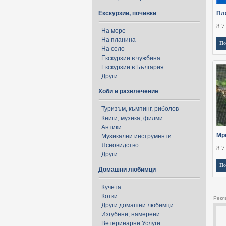
Екскурзии, почивки
Пл
8.7
На море
На планина
По
На село
Екскурзии в чужбина
Екскурзии в България
Други
Хоби и развлечение
Туризъм, къмпинг, риболов
Книги, музика, филми
Антики
Мр
Музикални инструменти
Ясновидство
8.7
Други
По
Домашни любимци
Кучета
Котки
Рекл
Други домашни любимци
Изгубени, намерени
Ветеринарни Услуги