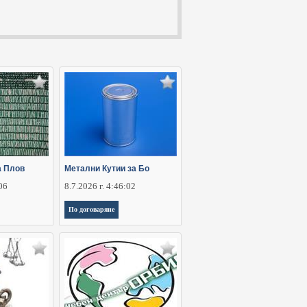
а Плов
Метални Кутии за Бо
:06
8.7.2026 г. 4:46:02
По договаряне