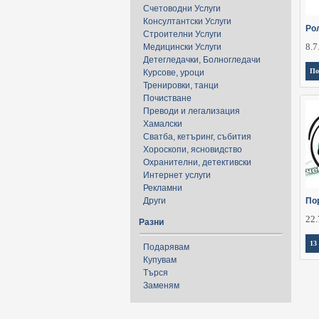
Счетоводни Услуги
Консултантски Услуги
Ро
Строителни Услуги
8.7
Медицински Услуги
Детегледачки, Болногледачи
По
Курсове, уроци
Тренировки, танци
Почистване
Преводи и легализация
Хамалски
Сватба, кетъринг, събития
Хороскопи, ясновидство
Охранителни, детективски
Интернет услуги
Рекламни
Други
По
22.
Разни
13
Подарявам
Купувам
Търся
Заменям