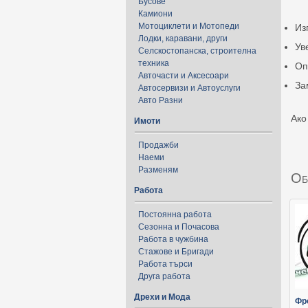
Бусове
Камиони
Мотоциклети и Мотопеди
Из
Лодки, каравани, други
Ув
Селскостопанска, строителна
техника
Оп
Авточасти и Аксесоари
За
Автосервизи и Автоуслуги
Авто Разни
Ако
Имоти
Продажби
Наеми
Разменям
Об
Работа
Постоянна работа
Сезонна и Почасова
Работа в чужбина
Стажове и Бригади
Работа търси
Друга работа
Дрехи и Мода
Фр