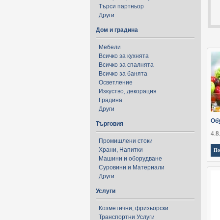
Търси партньор
Други
Дом и градина
Мебели
Всичко за кухнята
Всичко за спалнята
Всичко за банята
Осветление
Изкуство, декорация
Градина
Други
Об
Търговия
4.8
Промишлени стоки
Храни, Напитки
По
Машини и оборудване
Суровини и Материали
Други
Услуги
Козметични, фризьорски
Транспортни Услуги