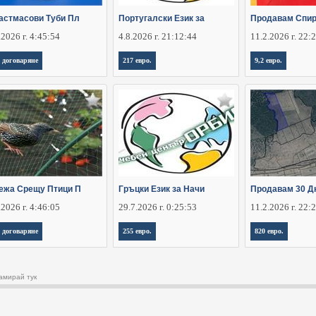
астмасови Туби Пл
Португалски Език за
Продавам Спир
.2026 г. 4:45:54
4.8.2026 г. 21:12:44
11.2.2026 г. 22:
 договаряне
217 евро.
9,2 евро.
ежа Срещу Птици П
Гръцки Език за Начи
Продавам 30 Д
.2026 г. 4:46:05
29.7.2026 г. 0:25:53
11.2.2026 г. 22:
 договаряне
255 евро.
820 евро.
амирай тук