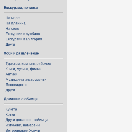
Екскурзии, почивки
На море
На планина
На село
Екскурзии в чужбина
Екскурзии в България
Други
Хоби и развлечение
Туризъм, къмпинг, риболов
Книги, музика, филми
Антики
Музикални инструменти
Ясновидство
Други
Домашни любимци
Кучета
Котки
Други домашни любимци
Изгубени, намерени
Ветеринарни Услуги