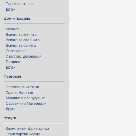
Търси партньор
Други
Дом и градина
Мебели
Всичко за кухнята
Всичко за спалнята
Всичко за банята
Осветление
Изкуство, декорация
Градина
Други
Търговия
Промишлени стоки
Храни, Напитки
Машини и оборудване
Суровини и Материали
Други
Услуги
Козметични, фризьорски
Транспортни Услуги