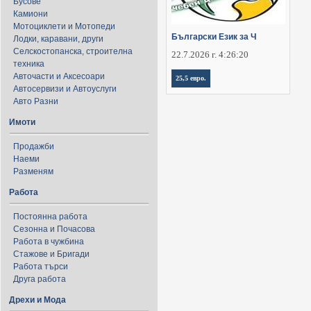
Бусове
Камиони
Мотоциклети и Мотопеди
Български Език за Ч
Лодки, каравани, други
Селскостопанска, строителна
22.7.2026 г. 4:26:20
техника
Авточасти и Аксесоари
25,5 евро.
Автосервизи и Автоуслуги
Авто Разни
Имоти
Продажби
Наеми
Разменям
Работа
Постоянна работа
Сезонна и Почасова
Работа в чужбина
Стажове и Бригади
Работа търси
Друга работа
Дрехи и Мода