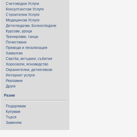
Счетоводни Услуги
Консултантски Услуги
Строителни Услуги
Медицински Услуги
Детегледачки, Болногледачи
Курсове, уроци
Тренировки, танци
Почистване
Преводи и легализация
Хамалски
Сватба, кетъринг, събития
Хороскопи, ясновидство
Охранителни, детективски
Интернет услуги
Рекламни
Други
Разни
Подарявам
Купувам
Търся
Заменям