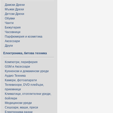
Дамски Дрехи
Мъжки Дрехи
Детски Дрехи
Обувки
Чанти
Бижутерия
Часовници
Парфюмерия и козметика
Аксесоари
Други
Електроника, битова техника
Компютри, периферия
GSM и Аксесоари
Кухненски и домакински уреди
Аудио Техника
Камери, фотоапарати
Телевизори, DVD плейъри,
приемници
Климатици, отоплителни уреди,
бойлери
Медицински уреди
Сешоари, маши, преси
Електроника разни