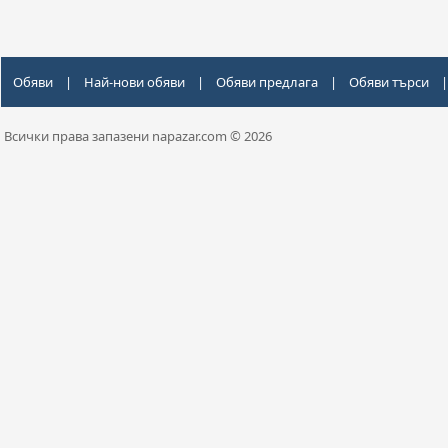
Обяви
|
Най-нови обяви
|
Обяви предлага
|
Обяви търси
|
Всички права запазени napazar.com © 2026