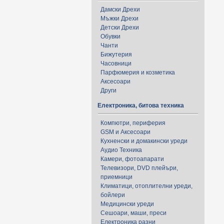
Дамски Дрехи
Мъжки Дрехи
Детски Дрехи
Обувки
Чанти
Бижутерия
Часовници
Парфюмерия и козметика
Аксесоари
Други
Електроника, битова техника
Компютри, периферия
GSM и Аксесоари
Кухненски и домакински уреди
Аудио Техника
Камери, фотоапарати
Телевизори, DVD плейъри,
приемници
Климатици, отоплителни уреди,
бойлери
Медицински уреди
Сешоари, маши, преси
Електроника разни