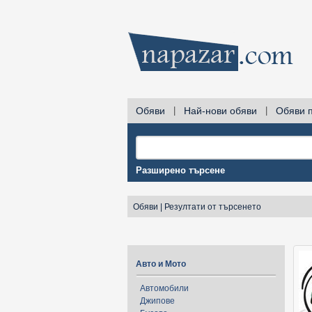
Обяви
|
Най-нови обяви
|
Обяви 
Разширено търсене
Обяви
|
Резултати от търсенето
Авто и Мото
Автомобили
Джипове