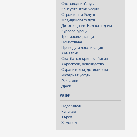
Счетоводни Услуги
Консултантски Услуги
Строителни Услуги
Медицински Услуги
Детегледачки, Болногледачи
Курсове, уроци
Тренировки, танци
Почистване
Преводи и легализация
Хамалски
Сватба, кетъринг, събития
Хороскопи, ясновидство
Охранителни, детективски
Интернет услуги
Рекламни
Други
Разни
Подарявам
Купувам
Търся
Заменям