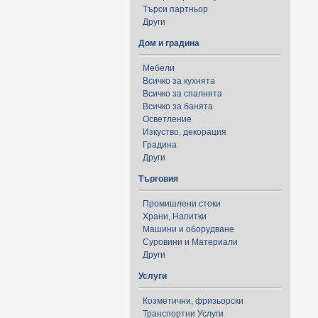
Търси партньор
Други
Дом и градина
Мебели
Всичко за кухнята
Всичко за спалнята
Всичко за банята
Осветление
Изкуство, декорация
Градина
Други
Търговия
Промишлени стоки
Храни, Напитки
Машини и оборудване
Суровини и Материали
Други
Услуги
Козметични, фризьорски
Транспортни Услуги