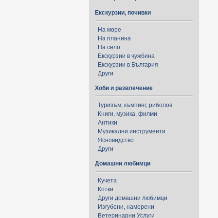
Екскурзии, почивки
На море
На планина
На село
Екскурзии в чужбина
Екскурзии в България
Други
Хоби и развлечение
Туризъм, къмпинг, риболов
Книги, музика, филми
Антики
Музикални инструменти
Ясновидство
Други
Домашни любимци
Кучета
Котки
Други домашни любимци
Изгубени, намерени
Ветеринарни Услуги