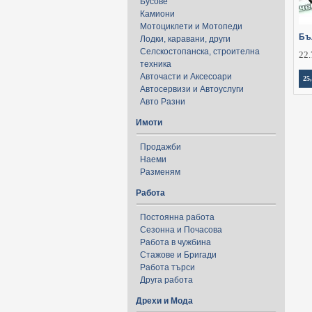
Бусове
Камиони
Мотоциклети и Мотопеди
Бъ
Лодки, каравани, други
Селскостопанска, строителна
22.
техника
Авточасти и Аксесоари
25
Автосервизи и Автоуслуги
Авто Разни
Имоти
Продажби
Наеми
Разменям
Работа
Постоянна работа
Сезонна и Почасова
Работа в чужбина
Стажове и Бригади
Работа търси
Друга работа
Дрехи и Мода