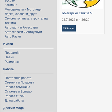
Бусове
Камиони
Мотоциклети и Мотопеди
Български Език за Ч
Лодки, каравани, други
Селскостопанска, строителна
22.7.2026 г. 4:26:20
техника
Авточасти и Аксесоари
25,5 евро.
Автосервизи и Автоуслуги
Авто Разни
Имоти
Продажби
Наеми
Разменям
Работа
Постоянна работа
Сезонна и Почасова
Работа в чужбина
Стажове и Бригади
Работа търси
Друга работа
Дрехи и Мода