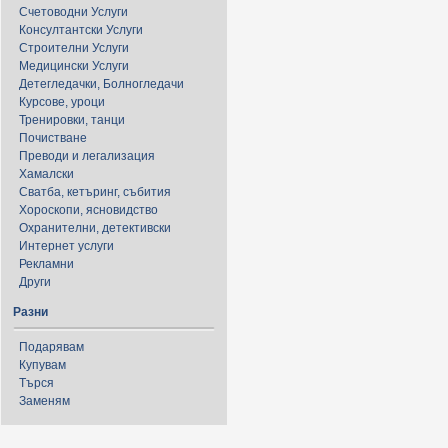
Счетоводни Услуги
Консултантски Услуги
Строителни Услуги
Медицински Услуги
Детегледачки, Болногледачи
Курсове, уроци
Тренировки, танци
Почистване
Преводи и легализация
Хамалски
Сватба, кетъринг, събития
Хороскопи, ясновидство
Охранителни, детективски
Интернет услуги
Рекламни
Други
Разни
Подарявам
Купувам
Търся
Заменям