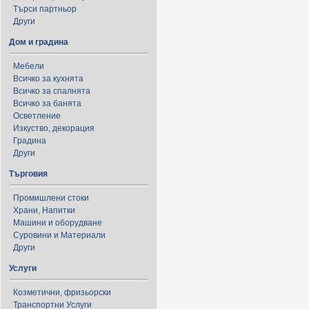
Търси партньор
Други
Дом и градина
Мебели
Всичко за кухнята
Всичко за спалнята
Всичко за банята
Осветление
Изкуство, декорация
Градина
Други
Търговия
Промишлени стоки
Храни, Напитки
Машини и оборудване
Суровини и Материали
Други
Услуги
Козметични, фризьорски
Транспортни Услуги