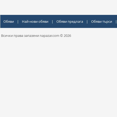
Обяви
|
Най-нови обяви
|
Обяви предлага
|
Обяви търси
|
Всички права запазени napazar.com © 2026