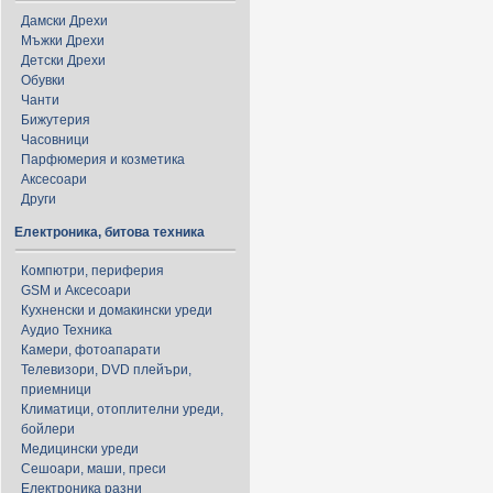
Дамски Дрехи
Мъжки Дрехи
Детски Дрехи
Обувки
Чанти
Бижутерия
Часовници
Парфюмерия и козметика
Аксесоари
Други
Електроника, битова техника
Компютри, периферия
GSM и Аксесоари
Кухненски и домакински уреди
Аудио Техника
Камери, фотоапарати
Телевизори, DVD плейъри,
приемници
Климатици, отоплителни уреди,
бойлери
Медицински уреди
Сешоари, маши, преси
Електроника разни