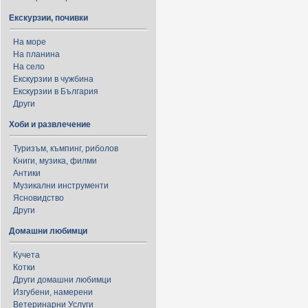
Екскурзии, почивки
На море
На планина
На село
Екскурзии в чужбина
Екскурзии в България
Други
Хоби и развлечение
Туризъм, къмпинг, риболов
Книги, музика, филми
Антики
Музикални инструменти
Ясновидство
Други
Домашни любимци
Кучета
Котки
Други домашни любимци
Изгубени, намерени
Ветеринарни Услуги