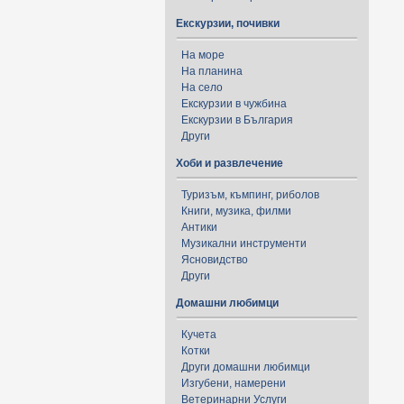
Екскурзии, почивки
На море
На планина
На село
Екскурзии в чужбина
Екскурзии в България
Други
Хоби и развлечение
Туризъм, къмпинг, риболов
Книги, музика, филми
Антики
Музикални инструменти
Ясновидство
Други
Домашни любимци
Кучета
Котки
Други домашни любимци
Изгубени, намерени
Ветеринарни Услуги