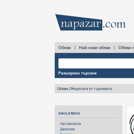
Обяви
|
Най-нови обяви
|
Обяви 
Разширено търсене
Обяви
|
Резултати от търсенето
Авто и Мото
Автомобили
Джипове