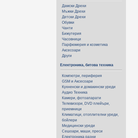
Дамски Дрехи
Мъжки Дрехи
Детски Дрехи
Обувки
Чанти
Бижутерия
Часовници
Парфюмерия и козметика
Аксесоари
Други
Електроника, битова техника
Компютри, периферия
GSM и Аксесоари
Кухненски и домакински уреди
Аудио Техника
Камери, фотоапарати
Телевизори, DVD плейъри,
приемници
Климатици, отоплителни уреди,
бойлери
Медицински уреди
Сешоари, маши, преси
Електроника разни