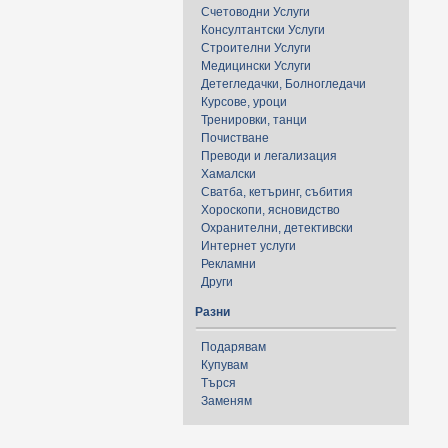
Счетоводни Услуги
Консултантски Услуги
Строителни Услуги
Медицински Услуги
Детегледачки, Болногледачи
Курсове, уроци
Тренировки, танци
Почистване
Преводи и легализация
Хамалски
Сватба, кетъринг, събития
Хороскопи, ясновидство
Охранителни, детективски
Интернет услуги
Рекламни
Други
Разни
Подарявам
Купувам
Търся
Заменям