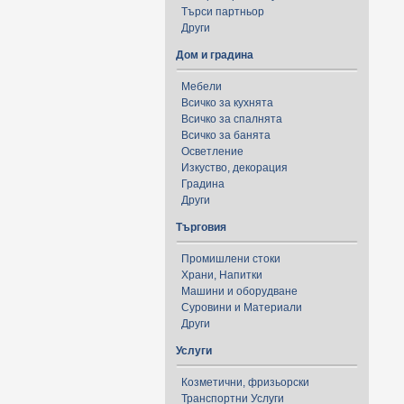
Търси партньор
Други
Дом и градина
Мебели
Всичко за кухнята
Всичко за спалнята
Всичко за банята
Осветление
Изкуство, декорация
Градина
Други
Търговия
Промишлени стоки
Храни, Напитки
Машини и оборудване
Суровини и Материали
Други
Услуги
Козметични, фризьорски
Транспортни Услуги