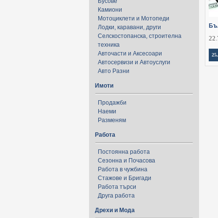
Бусове
Камиони
Мотоциклети и Мотопеди
Бъ
Лодки, каравани, други
Селскостопанска, строителна
22.
техника
Авточасти и Аксесоари
25
Автосервизи и Автоуслуги
Авто Разни
Имоти
Продажби
Наеми
Разменям
Работа
Постоянна работа
Сезонна и Почасова
Работа в чужбина
Стажове и Бригади
Работа търси
Друга работа
Дрехи и Мода