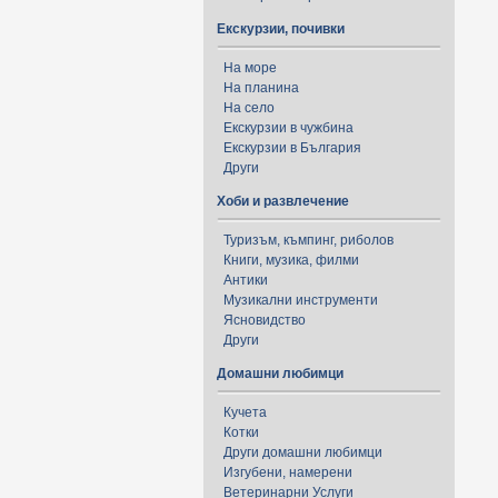
Екскурзии, почивки
На море
На планина
На село
Екскурзии в чужбина
Екскурзии в България
Други
Хоби и развлечение
Туризъм, къмпинг, риболов
Книги, музика, филми
Антики
Музикални инструменти
Ясновидство
Други
Домашни любимци
Кучета
Котки
Други домашни любимци
Изгубени, намерени
Ветеринарни Услуги