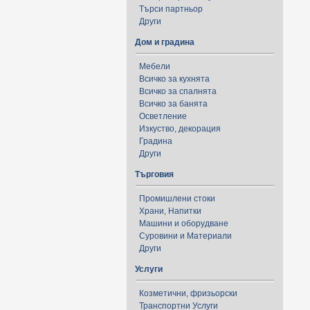
Търси партньор
Други
Дом и градина
Мебели
Всичко за кухнята
Всичко за спалнята
Всичко за банята
Осветление
Изкуство, декорация
Градина
Други
Търговия
Промишлени стоки
Храни, Напитки
Машини и оборудване
Суровини и Материали
Други
Услуги
Козметични, фризьорски
Транспортни Услуги