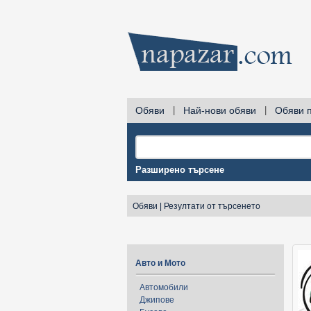
Обяви
|
Най-нови обяви
|
Обяви 
Разширено търсене
Обяви
|
Резултати от търсенето
Авто и Мото
Автомобили
Джипове