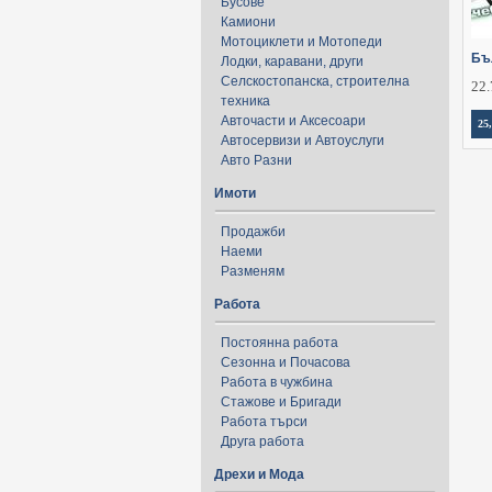
Бусове
Камиони
Мотоциклети и Мотопеди
Бъ
Лодки, каравани, други
Селскостопанска, строителна
22.
техника
Авточасти и Аксесоари
25
Автосервизи и Автоуслуги
Авто Разни
Имоти
Продажби
Наеми
Разменям
Работа
Постоянна работа
Сезонна и Почасова
Работа в чужбина
Стажове и Бригади
Работа търси
Друга работа
Дрехи и Мода