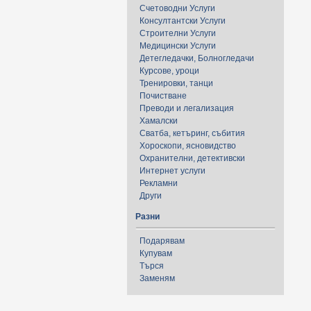
Счетоводни Услуги
Консултантски Услуги
Строителни Услуги
Медицински Услуги
Детегледачки, Болногледачи
Курсове, уроци
Тренировки, танци
Почистване
Преводи и легализация
Хамалски
Сватба, кетъринг, събития
Хороскопи, ясновидство
Охранителни, детективски
Интернет услуги
Рекламни
Други
Разни
Подарявам
Купувам
Търся
Заменям