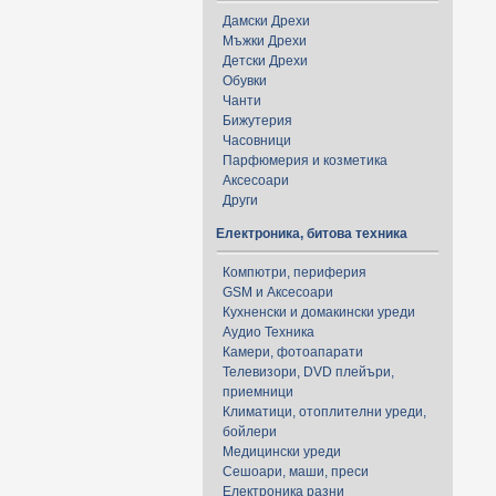
Дамски Дрехи
Мъжки Дрехи
Детски Дрехи
Обувки
Чанти
Бижутерия
Часовници
Парфюмерия и козметика
Аксесоари
Други
Електроника, битова техника
Компютри, периферия
GSM и Аксесоари
Кухненски и домакински уреди
Аудио Техника
Камери, фотоапарати
Телевизори, DVD плейъри,
приемници
Климатици, отоплителни уреди,
бойлери
Медицински уреди
Сешоари, маши, преси
Електроника разни