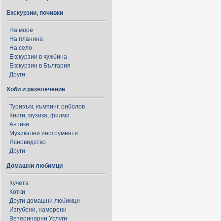
Екскурзии, почивки
На море
На планина
На село
Екскурзии в чужбина
Екскурзии в България
Други
Хоби и развлечение
Туризъм, къмпинг, риболов
Книги, музика, филми
Антики
Музикални инструменти
Ясновидство
Други
Домашни любимци
Кучета
Котки
Други домашни любимци
Изгубени, намерени
Ветеринарни Услуги