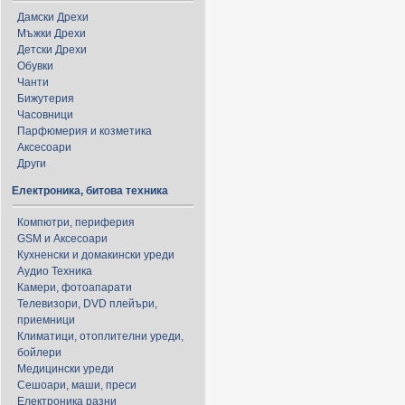
Дамски Дрехи
Мъжки Дрехи
Детски Дрехи
Обувки
Чанти
Бижутерия
Часовници
Парфюмерия и козметика
Аксесоари
Други
Електроника, битова техника
Компютри, периферия
GSM и Аксесоари
Кухненски и домакински уреди
Аудио Техника
Камери, фотоапарати
Телевизори, DVD плейъри,
приемници
Климатици, отоплителни уреди,
бойлери
Медицински уреди
Сешоари, маши, преси
Електроника разни