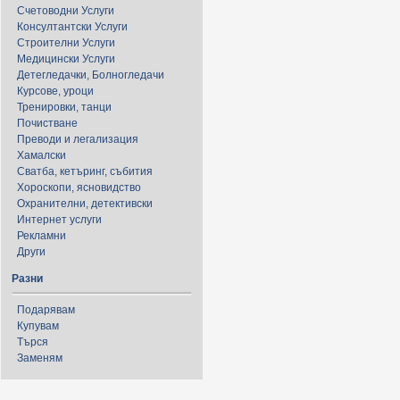
Счетоводни Услуги
Консултантски Услуги
Строителни Услуги
Медицински Услуги
Детегледачки, Болногледачи
Курсове, уроци
Тренировки, танци
Почистване
Преводи и легализация
Хамалски
Сватба, кетъринг, събития
Хороскопи, ясновидство
Охранителни, детективски
Интернет услуги
Рекламни
Други
Разни
Подарявам
Купувам
Търся
Заменям