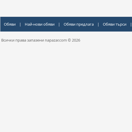
Обяви
|
Най-нови обяви
|
Обяви предлага
|
Обяви търси
|
Всички права запазени napazar.com © 2026