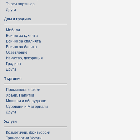
Търси партньор
Други
Дом и градина
Мебели
Всичко за кухнята
Всичко за спалнята
Всичко за банята
Осветление
Изкуство, декорация
Градина
Други
Търговия
Промишлени стоки
Храни, Напитки
Машини и оборудване
Суровини и Материали
Други
Услуги
Козметични, фризьорски
Транспортни Услуги