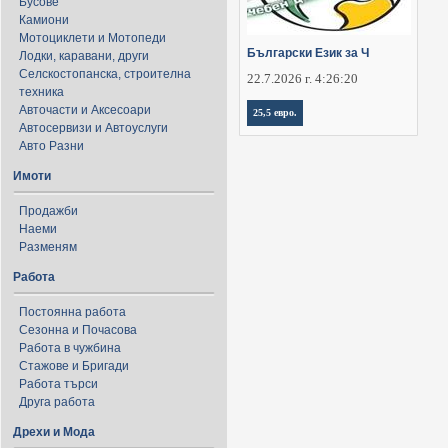
Бусове
Камиони
Мотоциклети и Мотопеди
Български Език за Ч
Лодки, каравани, други
Селскостопанска, строителна
22.7.2026 г. 4:26:20
техника
Авточасти и Аксесоари
25,5 евро.
Автосервизи и Автоуслуги
Авто Разни
Имоти
Продажби
Наеми
Разменям
Работа
Постоянна работа
Сезонна и Почасова
Работа в чужбина
Стажове и Бригади
Работа търси
Друга работа
Дрехи и Мода