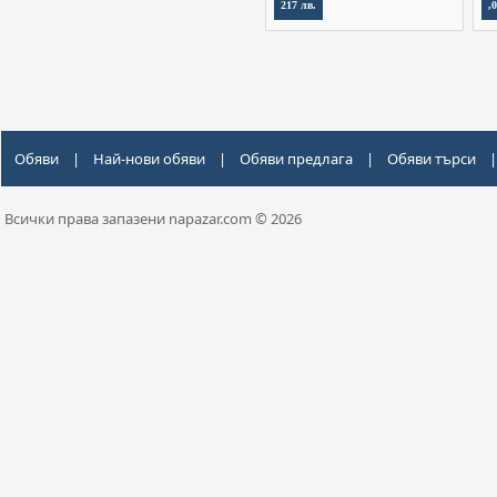
217 лв.
,
Обяви
|
Най-нови обяви
|
Обяви предлага
|
Обяви търси
|
Всички права запазени napazar.com © 2026