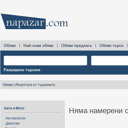
Обяви
|
Най-нови обяви
|
Обяви предлага
|
Обяви търси
|
Разширено търсене
Обяви
|
Резултати от търсенето
Авто и Мото
Няма намерени о
Автомобили
Джипове