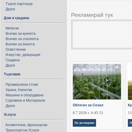
Търси партньор
Други
Рекламирай тук
Дом и градина
Мебели
Всичко за кухнята
Всичко за спалнята
Всичко за банята
Осветление
Изкуство, декорация
Градина
Други
Търговия
Промишлени стоки
Храни, Напитки
Машини и оборудване
Суровини и Материали
Обтегач за Сезал
К
Други
8.7.2026 г. 4:45:51
11
Услуги
По договаряне
П
Козметични, фризьорски
Транспортни Услуги