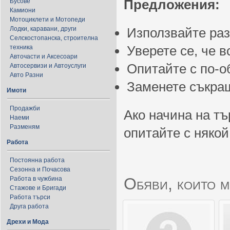
Предложения:
Бусове
Камиони
Мотоциклети и Мотопеди
Лодки, каравани, други
Използвайте ра
Селскостопанска, строителна
Уверете се, че 
техника
Авточасти и Аксесоари
Опитайте с по-
Автосервизи и Автоуслуги
Авто Разни
Заменете съкращ
Имоти
Продажби
Ако начина на тъ
Наеми
Разменям
опитайте с някой
Работа
Постоянна работа
Сезонна и Почасова
Обяви, които м
Работа в чужбина
Стажове и Бригади
Работа търси
Друга работа
Дрехи и Мода