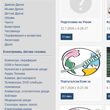
Дамски Дрехи
Мъжки Дрехи
Детски Дрехи
Обувки
Подготовка на Учени
Ко
Чанти
Бижутерия
22.7.2026 г. 4:26:17
15
Часовници
Парфюмерия и козметика
13 евро.
П
Аксесоари
Други
Електроника, битова техника
Компютри, периферия
GSM и Аксесоари
Кухненски и домакински уреди
Аудио Техника
Камери, фотоапарати
Португалски Език за
Мр
Телевизори, DVD плейъри,
приемници
29.7.2026 г. 0:25:38
8.
Климатици, отоплителни уреди,
бойлери
112 евро.
П
Медицински уреди
Сешоари, маши, преси
Електроника разни