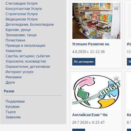
Счетоводни Услуги
Консултантски Услуги
Строителни Услуги
Медицински Услуги
Детегледачки, Болногледачи
Курсове, уроци
Тренировки, танци
Почистване
Успешно Развитие на
Из
Преводи и легализация
Хамалски
4.8.2026 г. 21:12:36
11
Сватба, кетъринг, събития
Хороскопи, ясновидство
По договаряне
П
Охранителни, детективски
Интернет услуги
Рекламни
Други
Разни
Подарявам
Купувам
Търся
Английски Език * Ни
Ко
Заменям
29.7.2026 г. 0:25:47
8.