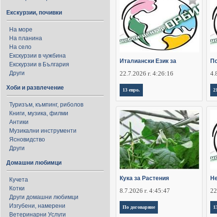
Екскурзии, почивки
На море
На планина
На село
Екскурзии в чужбина
Италиански Език за
По
Екскурзии в България
Други
22.7.2026 г. 4:26:16
4.
Хоби и развлечение
13 евро.
2
Туризъм, къмпинг, риболов
Книги, музика, филми
Антики
Музикални инструменти
Ясновидство
Други
Домашни любимци
Кука за Растения
Не
Кучета
Котки
8.7.2026 г. 4:45:47
22
Други домашни любимци
Изгубени, намерени
По договаряне
1
Ветеринарни Услуги