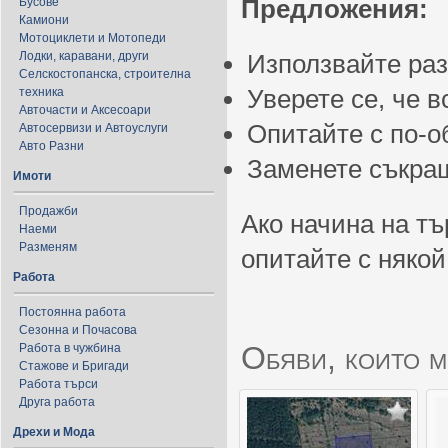
Предложения:
Бусове
Камиони
Мотоциклети и Мотопеди
Лодки, каравани, други
Използвайте ра
Селскостопанска, строителна
Уверете се, че 
техника
Авточасти и Аксесоари
Опитайте с по-
Автосервизи и Автоуслуги
Авто Разни
Заменете съкращ
Имоти
Продажби
Ако начина на тъ
Наеми
Разменям
опитайте с някой
Работа
Постоянна работа
Сезонна и Почасова
Обяви, които м
Работа в чужбина
Стажове и Бригади
Работа търси
Друга работа
Дрехи и Мода