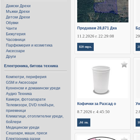
Дамски Дрехи
Мъжки Дрехи
Детски Дрехи
Обувки
Продавам 28,871 Дка
Бр
Чанти
Бижутерия
11.2.2026 г. 22:29:08
29
Часовници
Парфюмерия и козметика
820 евро.
2
Аксесоари
Други
Електроника, битова техника
Компютри, периферия
GSM и Аксесоари
Кухненски и домакински уреди
Аудио Техника
Камери, фотоапарати
Кофички за Разсад о
Ун
Телевизори, DVD плейъри,
приемници
8.7.2026 г. 4:45:50
2.
Климатици, отоплителни уреди,
бойлери
,04 лв.
1
Медицински уреди
Сешоари, маши, преси
Електроника разни