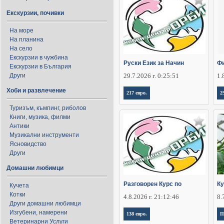
Екскурзии, почивки
На море
На планина
На село
Екскурзии в чужбина
Руски Език за Начин
Фи
Екскурзии в България
Други
29.7.2026 г. 0:25:51
1.
Хоби и развлечение
217 евро.
2
Туризъм, къмпинг, риболов
Книги, музика, филми
Антики
Музикални инструменти
Ясновидство
Други
Домашни любимци
Разговорен Курс по
Ку
Кучета
Котки
4.8.2026 г. 21:12:46
8.
Други домашни любимци
Изгубени, намерени
138 евро.
П
Ветеринарни Услуги