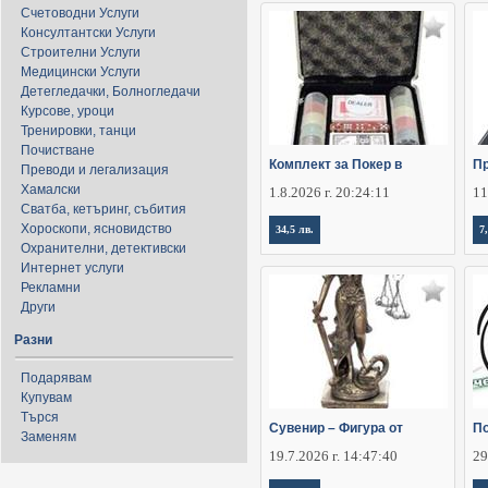
Счетоводни Услуги
Консултантски Услуги
Строителни Услуги
Медицински Услуги
Детегледачки, Болногледачи
Курсове, уроци
Тренировки, танци
Почистване
Комплект за Покер в
Пр
Преводи и легализация
Хамалски
1.8.2026 г. 20:24:11
11
Сватба, кетъринг, събития
Хороскопи, ясновидство
34,5 лв.
7
Охранителни, детективски
Интернет услуги
Рекламни
Други
Разни
Подарявам
Купувам
Търся
Сувенир – Фигура от
По
Заменям
19.7.2026 г. 14:47:40
29