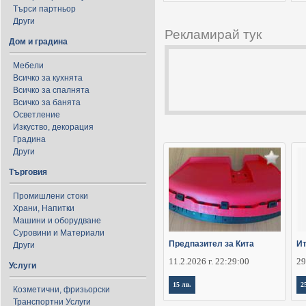
Търси партньор
Други
Рекламирай тук
Дом и градина
Мебели
Всичко за кухнята
Всичко за спалнята
Всичко за банята
Осветление
Изкуство, декорация
Градина
Други
Търговия
Промишлени стоки
Храни, Напитки
Машини и оборудване
Суровини и Материали
Предпазител за Кита
Ит
Други
11.2.2026 г. 22:29:00
29
Услуги
15 лв.
2
Козметични, фризьорски
Транспортни Услуги