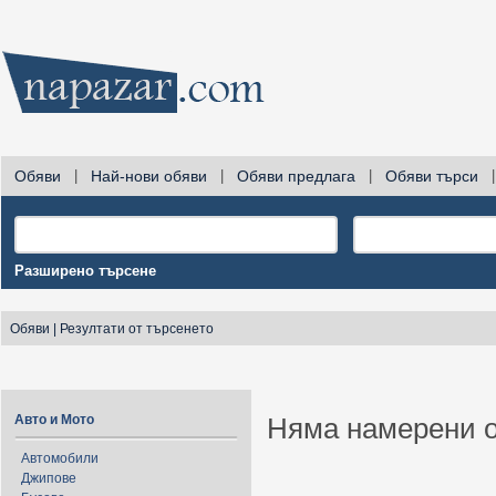
Обяви
|
Най-нови обяви
|
Обяви предлага
|
Обяви търси
|
Разширено търсене
Обяви
|
Резултати от търсенето
Авто и Мото
Няма намерени о
Автомобили
Джипове