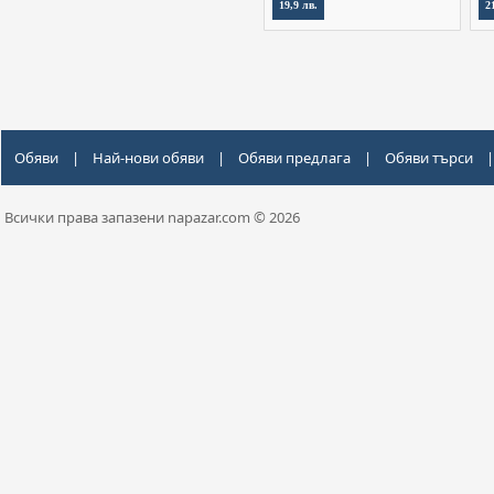
19,9 лв.
2
Обяви
|
Най-нови обяви
|
Обяви предлага
|
Обяви търси
|
Всички права запазени napazar.com © 2026