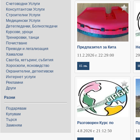
Счетоводни Услуги
Консултантски Услуги
Строителни Услуги
Медицински Услуги
Детегледачки, Болногледачи
Курсове, уроци
Тренировки, танци
Почистване
Предпазител за Кита
Не
Преводи и легализация
Хамалски
11.2.2026 г. 22:29:00
29
Сватба, кетъринг, събития
Хороскопи, ясновидство
15 лв.
1
Охранителни, детективски
Интернет услуги
Рекламни
Други
Разни
Подарявам
Купувам
Търся
Разговорен Курс по
Пр
Заменям
4.8.2026 г. 21:12:50
11