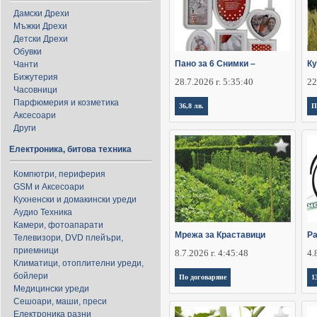
Дамски Дрехи
Мъжки Дрехи
Детски Дрехи
Обувки
Пано за 6 Снимки –
Ку
Чанти
Бижутерия
28.7.2026 г. 5:35:40
22
Часовници
Парфюмерия и козметика
36,8 лв.
П
Аксесоари
Други
Електроника, битова техника
Компютри, периферия
GSM и Аксесоари
Кухненски и домакински уреди
Аудио Техника
Камери, фотоапарати
Мрежа за Краставици
Ра
Телевизори, DVD плейъри,
приемници
8.7.2026 г. 4:45:48
4.
Климатици, отоплителни уреди,
бойлери
По договаряне
1
Медицински уреди
Сешоари, маши, преси
Електроника разни