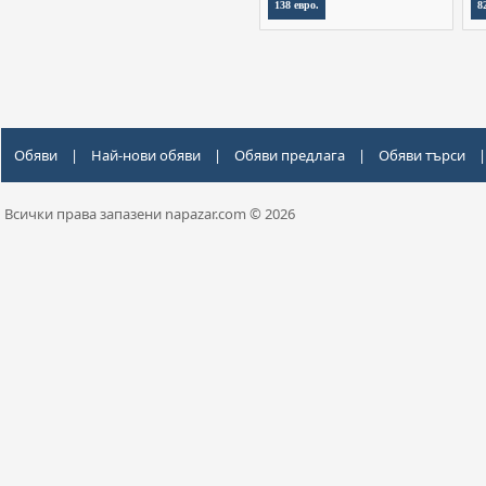
138 евро.
8
Обяви
|
Най-нови обяви
|
Обяви предлага
|
Обяви търси
|
Всички права запазени napazar.com © 2026