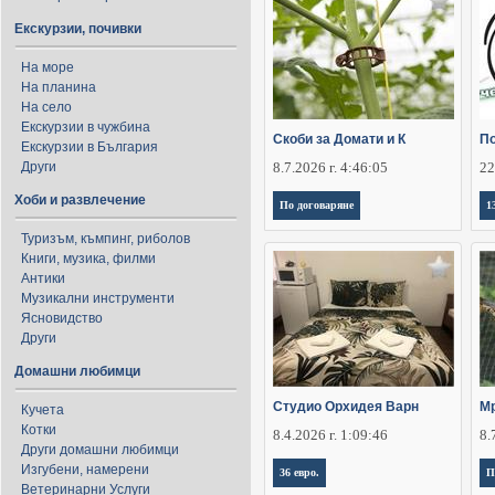
Екскурзии, почивки
На море
На планина
На село
Екскурзии в чужбина
Скоби за Домати и К
По
Екскурзии в България
Други
8.7.2026 г. 4:46:05
22
Хоби и развлечение
По договаряне
1
Туризъм, къмпинг, риболов
Книги, музика, филми
Антики
Музикални инструменти
Ясновидство
Други
Домашни любимци
Студио Орхидея Варн
М
Кучета
Котки
8.4.2026 г. 1:09:46
8.
Други домашни любимци
Изгубени, намерени
36 евро.
П
Ветеринарни Услуги