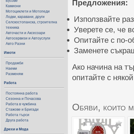
Предложения:
Бусове
Камиони
Мотоциклети и Мотопеди
Лодки, каравани, други
Използвайте ра
Селскостопанска, строителна
Уверете се, че 
техника
Авточасти и Аксесоари
Опитайте с по-
Автосервизи и Автоуслуги
Авто Разни
Заменете съкращ
Имоти
Продажби
Ако начина на тъ
Наеми
Разменям
опитайте с някой
Работа
Постоянна работа
Сезонна и Почасова
Обяви, които м
Работа в чужбина
Стажове и Бригади
Работа търси
Друга работа
Дрехи и Мода