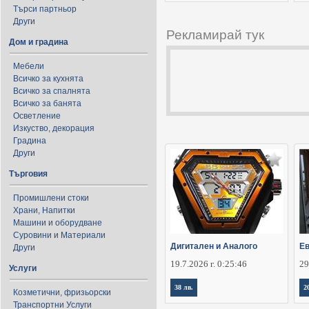
Търси партньор
Други
Рекламирай тук
Дом и градина
Мебели
Всичко за кухнята
Всичко за спалнята
Всичко за банята
Осветление
Изкуство, декорация
Градина
Други
Търговия
Промишлени стоки
Храни, Напитки
Машини и оборудване
Суровини и Материали
Дигитален и Аналого
Ев
Други
19.7.2026 г. 0:25:46
29
Услуги
38 лв.
2
Козметични, фризьорски
Транспортни Услуги