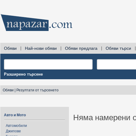
Обяви
|
Най-нови обяви
|
Обяви предлага
|
Обяви търси
|
Разширено търсене
Обяви
|
Резултати от търсенето
Авто и Мото
Няма намерени о
Автомобили
Джипове