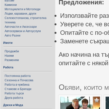
Предложения:
Бусове
Камиони
Мотоциклети и Мотопеди
Лодки, каравани, други
Използвайте ра
Селскостопанска, строителна
Уверете се, че 
техника
Авточасти и Аксесоари
Опитайте с по-
Автосервизи и Автоуслуги
Авто Разни
Заменете съкращ
Имоти
Продажби
Ако начина на тъ
Наеми
Разменям
опитайте с някой
Работа
Постоянна работа
Сезонна и Почасова
Обяви, които м
Работа в чужбина
Стажове и Бригади
Работа търси
Друга работа
Дрехи и Мода