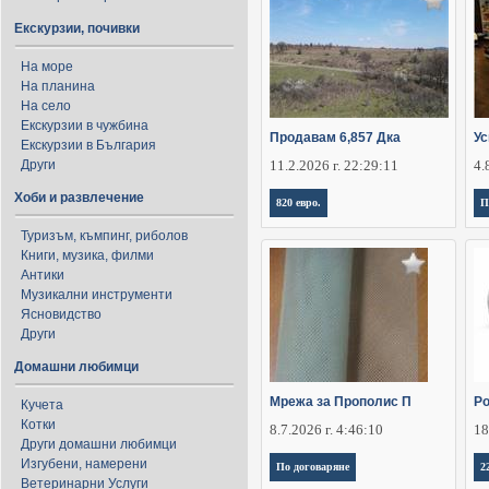
Екскурзии, почивки
На море
На планина
На село
Екскурзии в чужбина
Продавам 6,857 Дка
Ус
Екскурзии в България
Други
11.2.2026 г. 22:29:11
4.
Хоби и развлечение
820 евро.
П
Туризъм, къмпинг, риболов
Книги, музика, филми
Антики
Музикални инструменти
Ясновидство
Други
Домашни любимци
Мрежа за Прополис П
Ро
Кучета
Котки
8.7.2026 г. 4:46:10
18
Други домашни любимци
Изгубени, намерени
По договаряне
2
Ветеринарни Услуги