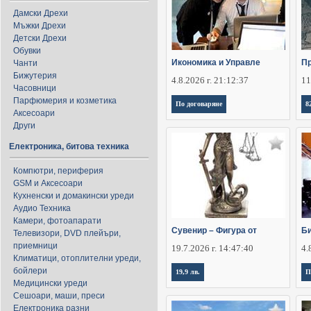
Дамски Дрехи
Мъжки Дрехи
Детски Дрехи
Обувки
Икономика и Управле
Пр
Чанти
Бижутерия
4.8.2026 г. 21:12:37
11
Часовници
Парфюмерия и козметика
По договаряне
8
Аксесоари
Други
Електроника, битова техника
Компютри, периферия
GSM и Аксесоари
Кухненски и домакински уреди
Аудио Техника
Камери, фотоапарати
Сувенир – Фигура от
Би
Телевизори, DVD плейъри,
приемници
19.7.2026 г. 14:47:40
4.
Климатици, отоплителни уреди,
бойлери
19,9 лв.
П
Медицински уреди
Сешоари, маши, преси
Електроника разни