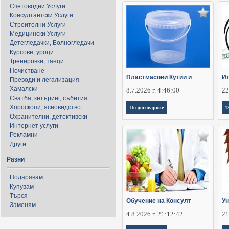
Счетоводни Услуги
Консултантски Услуги
Строителни Услуги
Медицински Услуги
Детегледачки, Болногледачи
Курсове, уроци
Тренировки, танци
Почистване
Пластмасови Кутии и
Ит
Преводи и легализация
Хамалски
8.7.2026 г. 4:46:00
22
Сватба, кетъринг, събития
Хороскопи, ясновидство
По договаряне
1
Охранителни, детективски
Интернет услуги
Рекламни
Други
Разни
Подарявам
Купувам
Търся
Обучение на Консулт
Ун
Заменям
4.8.2026 г. 21:12:42
21