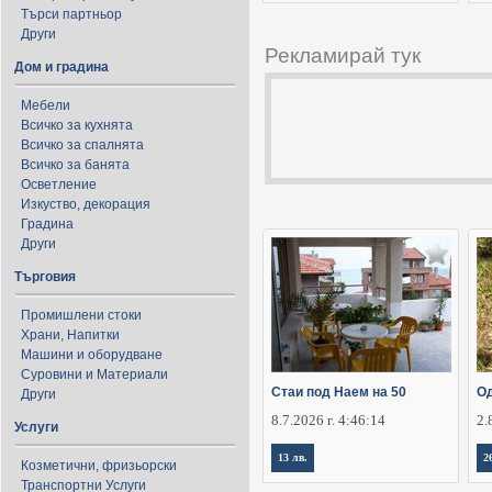
Търси партньор
Други
Рекламирай тук
Дом и градина
Мебели
Всичко за кухнята
Всичко за спалнята
Всичко за банята
Осветление
Изкуство, декорация
Градина
Други
Търговия
Промишлени стоки
Храни, Напитки
Машини и оборудване
Суровини и Материали
Стаи под Наем на 50
Од
Други
8.7.2026 г. 4:46:14
2.
Услуги
13 лв.
2
Козметични, фризьорски
Транспортни Услуги