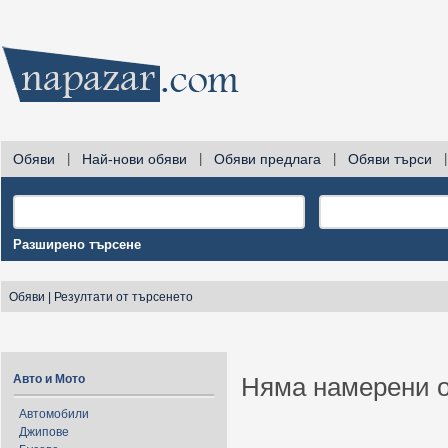
Обяви
|
Най-нови обяви
|
Обяви предлага
|
Обяви търси
|
Разширено търсене
Обяви
|
Резултати от търсенето
Авто и Мото
Няма намерени о
Автомобили
Джипове