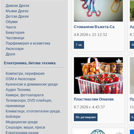
Дамски Дрехи
Мъжки Дрехи
Детски Дрехи
Обувки
Стоманени Въжета-Са
Ар
Чанти
Бижутерия
4.8.2026 г. 21:12:52
8.
Часовници
Парфюмерия и козметика
7 лв.
П
Аксесоари
Други
Електроника, битова техника
Компютри, периферия
GSM и Аксесоари
Кухненски и домакински уреди
Аудио Техника
Камери, фотоапарати
Пластмасови Опаковк
П
Телевизори, DVD плейъри,
приемници
8.7.2026 г. 4:45:57
11
Климатици, отоплителни уреди,
бойлери
По договаряне
6
Медицински уреди
Сешоари, маши, преси
Електроника разни