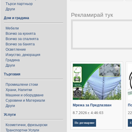
Търси партньор
Други
Рекламирай тук
Дом и градина
Мебели
Всичко за кухнята
Всичко за спалнята
Всичко за банята
Осветление
Изкуство, декорация
Градина
Други
Търговия
Промишлени стоки
Храни, Напитки
Машини и оборудване
Суровини и Материали
Мрежа за Предпазван
По
Други
8.7.2026 г. 4:46:03
22
Услуги
По договаряне
1
Козметични, фризьорски
Транспортни Услуги