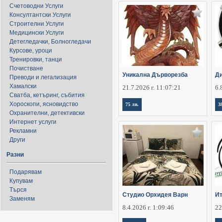
Счетоводни Услуги
Консултантски Услуги
Строителни Услуги
Медицински Услуги
Детегледачки, Болногледачи
Курсове, уроци
Тренировки, танци
Почистване
Уникална Дърворезба
Ди
Преводи и легализация
Хамалски
21.7.2026 г. 11:07:21
6.
Сватба, кетъринг, събития
Хороскопи, ясновидство
75 лв.
3
Охранителни, детективски
Интернет услуги
Рекламни
Други
Разни
Подарявам
Купувам
Търся
Студио Орхидея Варн
Ит
Заменям
8.4.2026 г. 1:09:46
22