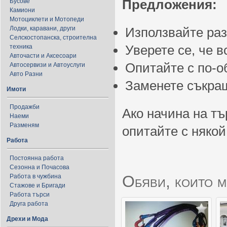
Предложения:
Бусове
Камиони
Мотоциклети и Мотопеди
Лодки, каравани, други
Използвайте ра
Селскостопанска, строителна
Уверете се, че 
техника
Авточасти и Аксесоари
Опитайте с по-
Автосервизи и Автоуслуги
Авто Разни
Заменете съкращ
Имоти
Продажби
Ако начина на тъ
Наеми
Разменям
опитайте с някой
Работа
Постоянна работа
Сезонна и Почасова
Обяви, които м
Работа в чужбина
Стажове и Бригади
Работа търси
Друга работа
Дрехи и Мода