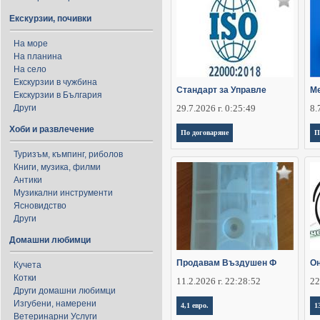
Екскурзии, почивки
На море
На планина
На село
Екскурзии в чужбина
Стандарт за Управле
Ме
Екскурзии в България
Други
29.7.2026 г. 0:25:49
8.
Хоби и развлечение
По договаряне
П
Туризъм, къмпинг, риболов
Книги, музика, филми
Антики
Музикални инструменти
Ясновидство
Други
Домашни любимци
Продавам Въздушен Ф
Он
Кучета
Котки
11.2.2026 г. 22:28:52
22
Други домашни любимци
Изгубени, намерени
4,1 евро.
1
Ветеринарни Услуги