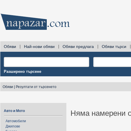
Обяви
|
Най-нови обяви
|
Обяви предлага
|
Обяви търси
|
Разширено търсене
Обяви
|
Резултати от търсенето
Авто и Мото
Няма намерени о
Автомобили
Джипове