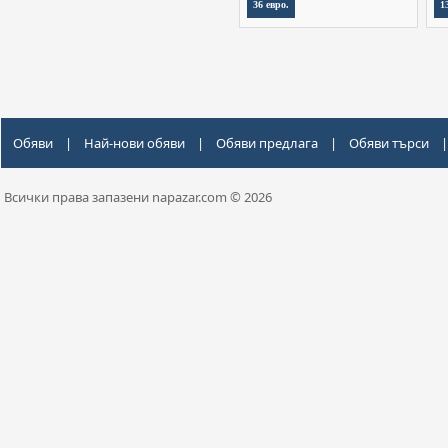
36 евро.
1
Обяви
|
Най-нови обяви
|
Обяви предлага
|
Обяви търси
|
Всички права запазени napazar.com © 2026