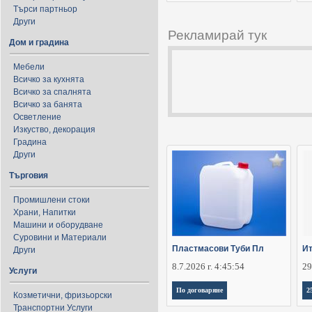
Търси партньор
Други
Рекламирай тук
Дом и градина
Мебели
Всичко за кухнята
Всичко за спалнята
Всичко за банята
Осветление
Изкуство, декорация
Градина
Други
Търговия
Промишлени стоки
Храни, Напитки
Машини и оборудване
Суровини и Материали
Пластмасови Туби Пл
Ит
Други
8.7.2026 г. 4:45:54
29
Услуги
По договаряне
2
Козметични, фризьорски
Транспортни Услуги