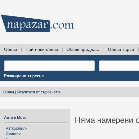
Обяви
|
Най-нови обяви
|
Обяви предлага
|
Обяви търси
|
Разширено търсене
Обяви
|
Резултати от търсенето
Авто и Мото
Няма намерени о
Автомобили
Джипове