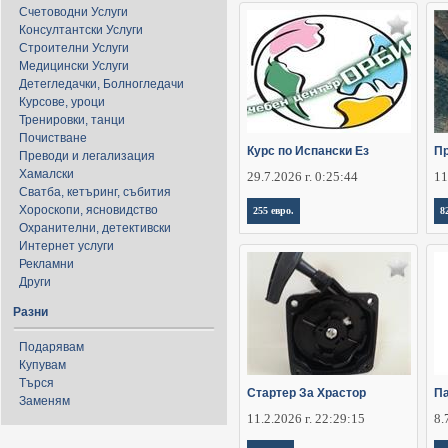
Счетоводни Услуги
Консултантски Услуги
Строителни Услуги
Медицински Услуги
Детегледачки, Болногледачи
Курсове, уроци
Тренировки, танци
Почистване
Курс по Испански Ез
Пр
Преводи и легализация
Хамалски
29.7.2026 г. 0:25:44
11
Сватба, кетъринг, събития
Хороскопи, ясновидство
255 евро.
8
Охранителни, детективски
Интернет услуги
Рекламни
Други
Разни
Подарявам
Купувам
Търся
Стартер За Храстор
П
Заменям
11.2.2026 г. 22:29:15
8.