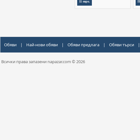
11 евро.
П
Обяви
|
Най-нови обяви
|
Обяви предлага
|
Обяви търси
|
Всички права запазени napazar.com © 2026