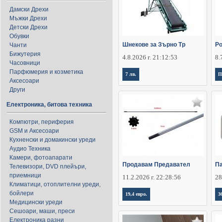
Дамски Дрехи
Мъжки Дрехи
Детски Дрехи
Обувки
Шнекове за Зърно Тр
Ро
Чанти
Бижутерия
4.8.2026 г. 21:12:53
8.
Часовници
Парфюмерия и козметика
7 лв.
П
Аксесоари
Други
Електроника, битова техника
Компютри, периферия
GSM и Аксесоари
Кухненски и домакински уреди
Аудио Техника
Камери, фотоапарати
Продавам Предавател
Па
Телевизори, DVD плейъри,
приемници
11.2.2026 г. 22:28:56
28
Климатици, отоплителни уреди,
бойлери
19,4 евро.
3
Медицински уреди
Сешоари, маши, преси
Електроника разни