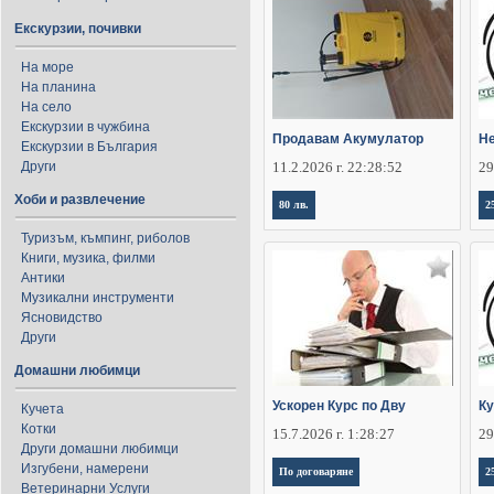
Екскурзии, почивки
На море
На планина
На село
Екскурзии в чужбина
Продавам Акумулатор
Не
Екскурзии в България
Други
11.2.2026 г. 22:28:52
29
Хоби и развлечение
80 лв.
2
Туризъм, къмпинг, риболов
Книги, музика, филми
Антики
Музикални инструменти
Ясновидство
Други
Домашни любимци
Ускорен Курс по Дву
Ку
Кучета
Котки
15.7.2026 г. 1:28:27
29
Други домашни любимци
Изгубени, намерени
По договаряне
2
Ветеринарни Услуги