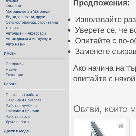
Предложения:
Бусове
Камиони
Мотоциклети и Мотопеди
Лодки, каравани, други
Използвайте ра
Селскостопанска, строителна
Уверете се, че 
техника
Авточасти и Аксесоари
Опитайте с по-
Автосервизи и Автоуслуги
Авто Разни
Заменете съкращ
Имоти
Продажби
Ако начина на тъ
Наеми
Разменям
опитайте с някой
Работа
Постоянна работа
Сезонна и Почасова
Обяви, които м
Работа в чужбина
Стажове и Бригади
Работа търси
Друга работа
Дрехи и Мода