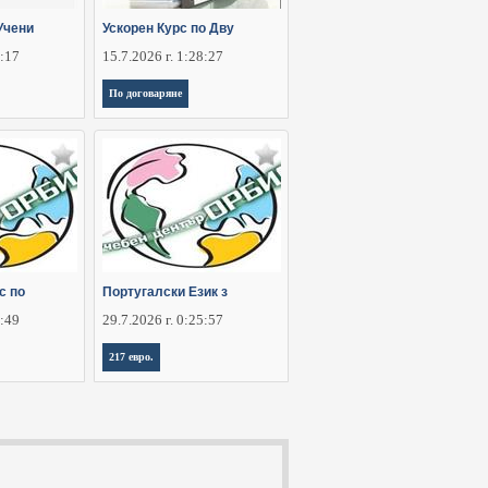
Учени
Ускорен Курс по Дву
6:17
15.7.2026 г. 1:28:27
По договаряне
с по
Португалски Език з
2:49
29.7.2026 г. 0:25:57
217 евро.