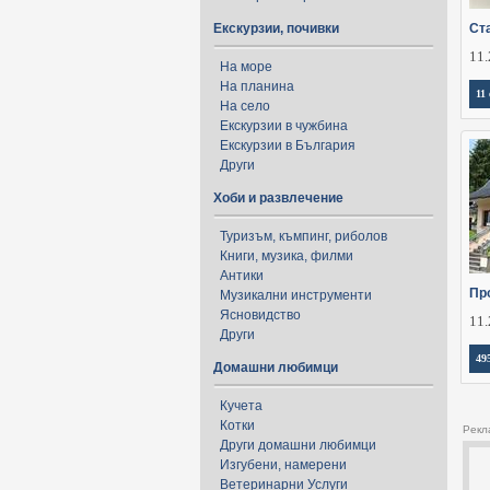
Екскурзии, почивки
Ст
11.
На море
На планина
11
На село
Екскурзии в чужбина
Екскурзии в България
Други
Хоби и развлечение
Туризъм, къмпинг, риболов
Книги, музика, филми
Антики
Пр
Музикални инструменти
Ясновидство
11.
Други
49
Домашни любимци
Кучета
Котки
Рекл
Други домашни любимци
Изгубени, намерени
Ветеринарни Услуги