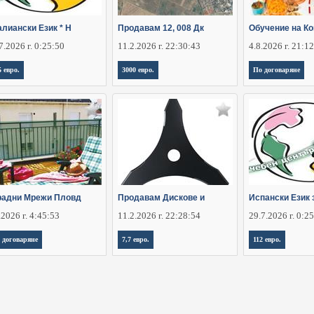
алиански Език * Н
Продавам 12, 008 Дк
Обучение на К
7.2026 г. 0:25:50
11.2.2026 г. 22:30:43
4.8.2026 г. 21:1
5 евро.
3000 евро.
По договаряне
радни Мрежи Пловд
Продавам Дискове и
Испански Език 
.2026 г. 4:45:53
11.2.2026 г. 22:28:54
29.7.2026 г. 0:2
 договаряне
7,7 евро.
112 евро.