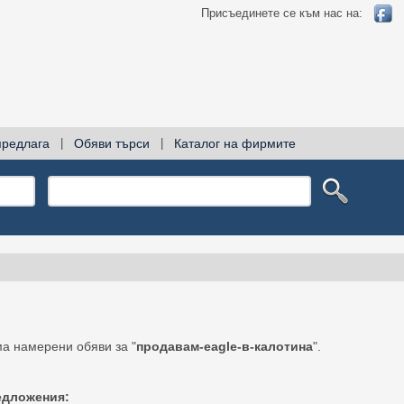
Присъединете се към нас на:
предлага
|
Обяви търси
|
Каталог на фирмите
а намерени обяви за "
продавам-eagle-в-калотина
".
едложения: