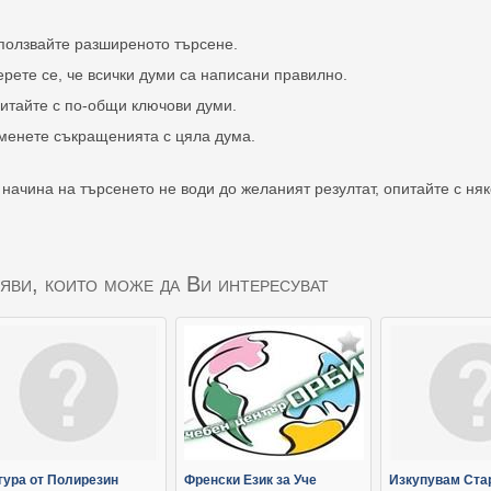
ползвайте разширеното търсене.
ерете се, че всички думи са написани правилно.
итайте с по-общи ключови думи.
менете съкращенията с цяла дума.
 начина на търсенето не води до желаният резултат, опитайте с ня
яви, които може да Ви интересуват
гура от Полирезин
Френски Език за Уче
Изкупувам Ста