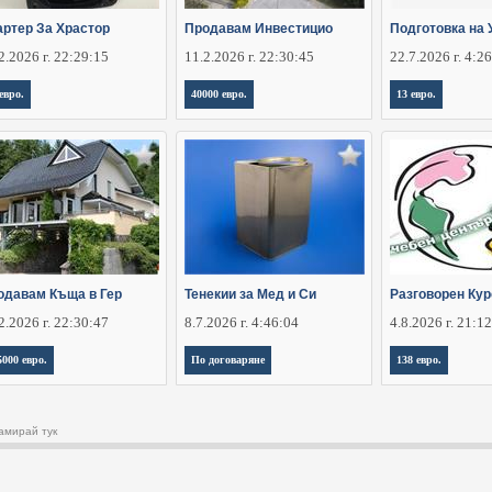
артер За Храстор
Продавам Инвестицио
Подготовка на 
2.2026 г. 22:29:15
11.2.2026 г. 22:30:45
22.7.2026 г. 4:2
 евро.
40000 евро.
13 евро.
одавам Къща в Гер
Тенекии за Мед и Си
Разговорен Кур
2.2026 г. 22:30:47
8.7.2026 г. 4:46:04
4.8.2026 г. 21:1
5000 евро.
По договаряне
138 евро.
амирай тук