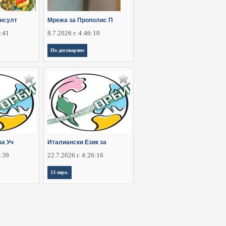
онсулт
Мрежа за Прополис П
2:41
8.7.2026 г. 4:46:10
По договаряне
за Уч
Италиански Език за
5:39
22.7.2026 г. 4:26:16
13 евро.