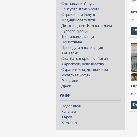
Счетоводни Услуги
Консултантски Услуги
Ит
Строителни Услуги
29.
Медицински Услуги
Детегледачки, Болногледачи
25
Курсове, уроци
Тренировки, танци
Почистване
Преводи и легализация
Хамалски
Сватба, кетъринг, събития
Хороскопи, ясновидство
Охранителни, детективски
Интернет услуги
Рекламни
Други
Ог
8.7
Разни
По
Подарявам
Купувам
Търся
Заменям