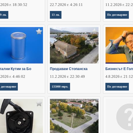
.2026 г. 18:30:52
22.7.2026 г. 4:26:11
11.2.2026 г. 22:
,9 лв.
13 лв.
По договаряне
тални Кутии за Бо
Продавам Стопанска
Бизнесът Е Гол
.2026 г. 4:46:02
11.2.2026 г. 22:30:49
4.8.2026 г. 21:1
 договаряне
135000 евро.
По договаряне