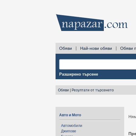
Обяви
|
Най-нови обяви
|
Обяви 
Разширено търсене
Обяви
|
Резултати от търсенето
Авто и Мото
Ням
Автомобили
Джипове
Пр