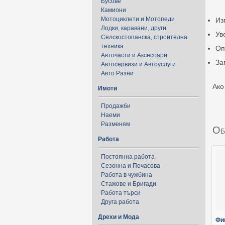
Бусове
Камиони
Мотоциклети и Мотопеди
Из
Лодки, каравани, други
Ув
Селскостопанска, строителна
техника
Оп
Авточасти и Аксесоари
За
Автосервизи и Автоуслуги
Авто Разни
Ако
Имоти
Продажби
Наеми
Разменям
Об
Работа
Постоянна работа
Сезонна и Почасова
Работа в чужбина
Стажове и Бригади
Работа търси
Друга работа
Дрехи и Мода
Фи