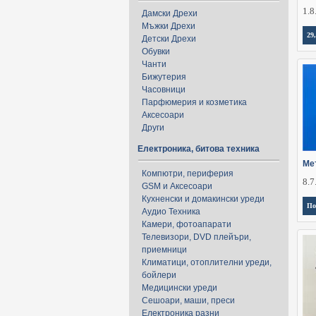
1.8
Дамски Дрехи
Мъжки Дрехи
29
Детски Дрехи
Обувки
Чанти
Бижутерия
Часовници
Парфюмерия и козметика
Аксесоари
Други
Електроника, битова техника
Ме
Компютри, периферия
8.7
GSM и Аксесоари
Кухненски и домакински уреди
По
Аудио Техника
Камери, фотоапарати
Телевизори, DVD плейъри,
приемници
Климатици, отоплителни уреди,
бойлери
Медицински уреди
Сешоари, маши, преси
Електроника разни