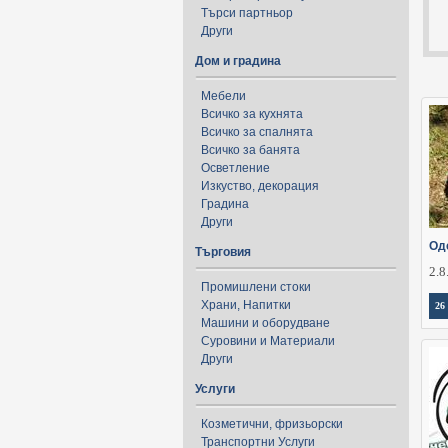
Търси партньор
Други
Дом и градина
Мебели
Всичко за кухнята
Всичко за спалнята
Всичко за банята
Осветление
Изкуство, декорация
Градина
Други
Од
Търговия
2.8
Промишлени стоки
Храни, Напитки
26
Машини и оборудване
Суровини и Материали
Други
Услуги
Козметични, фризьорски
Транспортни Услуги