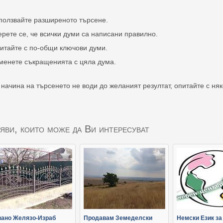
ползвайте разширеното търсене.
ерете се, че всички думи са написани правилно.
итайте с по-общи ключови думи.
менете съкращенията с цяла дума.
 начина на търсенето не води до желаният резултат, опитайте с ня
яви, които може да Ви интересуват
вано Желязо-Израб
Продавам Земеделски
Немски Език за