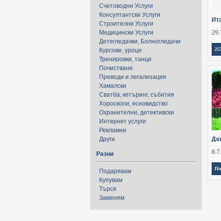
Счетоводни Услуги
Консултантски Услуги
Ит
Строителни Услуги
29.
Медицински Услуги
Детегледачки, Болногледачи
25
Курсове, уроци
Тренировки, танци
Почистване
Преводи и легализация
Хамалски
Сватба, кетъринг, събития
Хороскопи, ясновидство
Охранителни, детективски
Интернет услуги
Рекламни
Други
Де
8.7
Разни
По
Подарявам
Купувам
Търся
Заменям