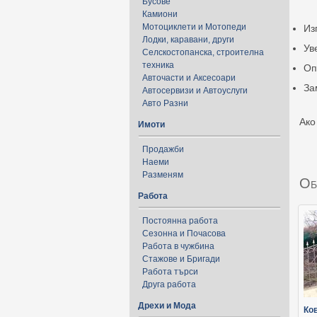
Бусове
Камиони
Мотоциклети и Мотопеди
Из
Лодки, каравани, други
Ув
Селскостопанска, строителна
техника
Оп
Авточасти и Аксесоари
За
Автосервизи и Автоуслуги
Авто Разни
Ако
Имоти
Продажби
Наеми
Разменям
Об
Работа
Постоянна работа
Сезонна и Почасова
Работа в чужбина
Стажове и Бригади
Работа търси
Друга работа
Дрехи и Мода
Ко