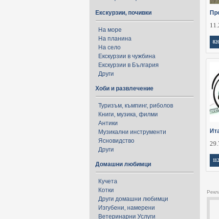
Екскурзии, почивки
Пр
11.
На море
На планина
82
На село
Екскурзии в чужбина
Екскурзии в България
Други
Хоби и развлечение
Туризъм, къмпинг, риболов
Книги, музика, филми
Антики
Ит
Музикални инструменти
Ясновидство
29.
Други
11
Домашни любимци
Кучета
Котки
Рекл
Други домашни любимци
Изгубени, намерени
Ветеринарни Услуги