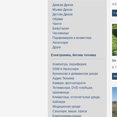
4.8
Дамски Дрехи
Мъжки Дрехи
7 
Детски Дрехи
Обувки
Чанти
Бижутерия
Часовници
Парфюмерия и козметика
Аксесоари
Други
Електроника, битова техника
Uv
Компютри, периферия
8.7
GSM и Аксесоари
Кухненски и домакински уреди
По
Аудио Техника
Камери, фотоапарати
Телевизори, DVD плейъри,
приемници
Климатици, отоплителни уреди,
бойлери
Медицински уреди
Сешоари, маши, преси
Електроника разни