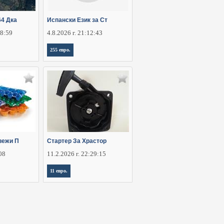
64 Дка
Испански Език за Ст
28:59
4.8.2026 г. 21:12:43
255 евро.
вежи П
Стартер За Храстор
:08
11.2.2026 г. 22:29:15
11 евро.