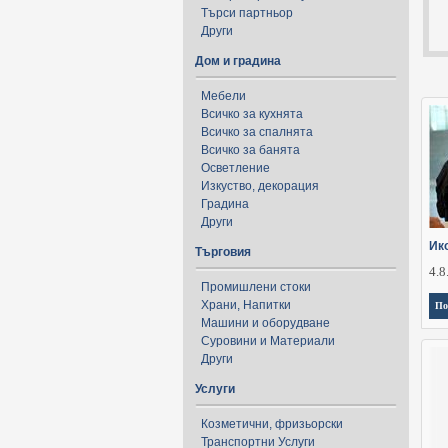
Търси партньор
Други
Дом и градина
Мебели
Всичко за кухнята
Всичко за спалнята
Всичко за банята
Осветление
Изкуство, декорация
Градина
Други
Ик
Търговия
4.8
Промишлени стоки
Храни, Напитки
По
Машини и оборудване
Суровини и Материали
Други
Услуги
Козметични, фризьорски
Транспортни Услуги