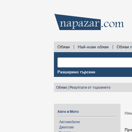
Обяви
|
Най-нови обяви
|
Обяви 
Разширено търсене
Обяви
|
Резултати от търсенето
Авто и Мото
Ням
Автомобили
Джипове
Пр