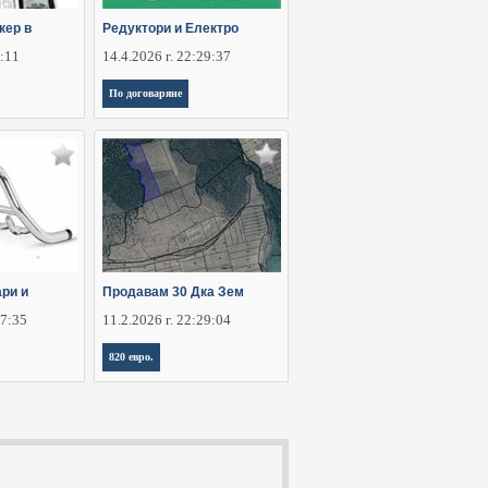
кер в
Редуктори и Електро
4:11
14.4.2026 г. 22:29:37
По договаряне
ри и
Продавам 30 Дка Зем
37:35
11.2.2026 г. 22:29:04
820 евро.