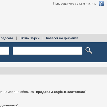
Присъединете се към нас на:
предлага
|
Обяви търси
|
Каталог на фирмите
а намерени обяви за "
продавам-eagle-в-златополе
".
едложения: