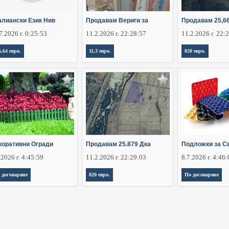
алиански Език Нив
Продавам Вериги за
Продавам 25,6
7.2026 г. 0:25:53
11.2.2026 г. 22:28:57
11.2.2026 г. 22:
5,64 евро.
11,3 евро.
820 евро.
коративни Огради
Продавам 25.879 Дка
Подложки за С
.2026 г. 4:45:59
11.2.2026 г. 22:29:03
8.7.2026 г. 4:46
 договаряне
820 евро.
По договаряне