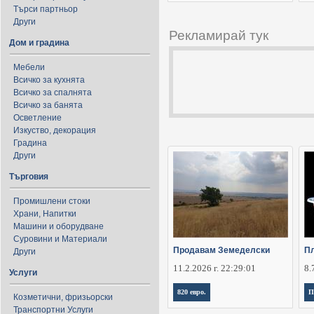
Търси партньор
Други
Рекламирай тук
Дом и градина
Мебели
Всичко за кухнята
Всичко за спалнята
Всичко за банята
Осветление
Изкуство, декорация
Градина
Други
Търговия
Промишлени стоки
Храни, Напитки
Машини и оборудване
Суровини и Материали
Продавам Земеделски
Пл
Други
11.2.2026 г. 22:29:01
8.
Услуги
820 евро.
П
Козметични, фризьорски
Транспортни Услуги