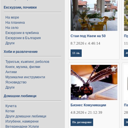
Екскурзии, почивки
На море
На планина
На село
Екскурзии в чужбина
Стаи под Наем на 50
П
Екскурзии в България
Други
8.7.2026 г. 4:46:14
11
Хоби и развлечение
13 лв.
4
Туризъм, къмпинг, риболов
Книги, музика, филми
Антики
Музикални инструменти
Ясновидство
Други
Домашни любимци
Бизнес Комуникации
Па
Кучета
Котки
4.8.2026 г. 21:12:39
28
Други домашни любимци
Изгубени, намерени
По договаряне
3
Ветеринарни Услуги