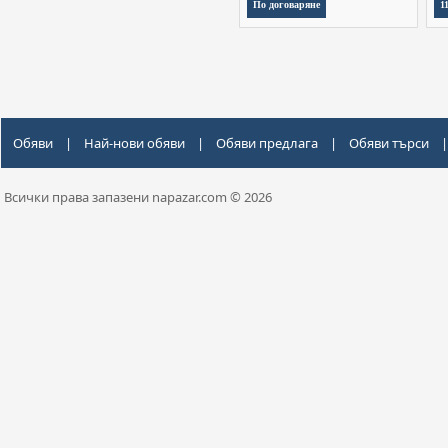
По договаряне
1
Обяви
|
Най-нови обяви
|
Обяви предлага
|
Обяви търси
|
Всички права запазени napazar.com © 2026