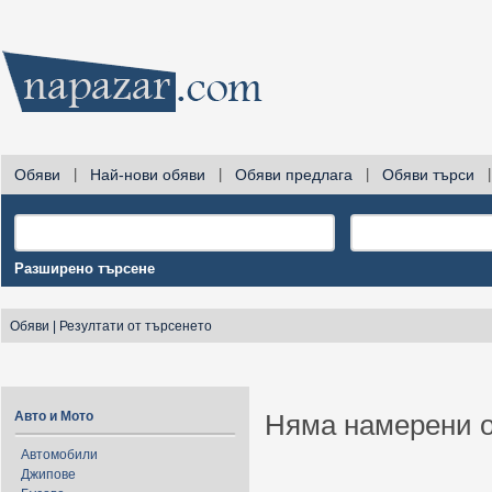
Обяви
|
Най-нови обяви
|
Обяви предлага
|
Обяви търси
|
Разширено търсене
Обяви
|
Резултати от търсенето
Авто и Мото
Няма намерени о
Автомобили
Джипове