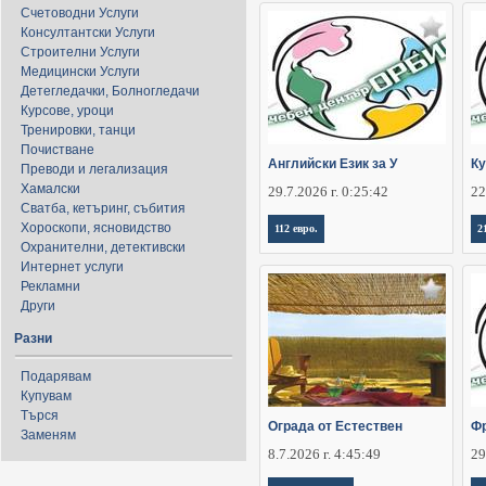
Счетоводни Услуги
Консултантски Услуги
Строителни Услуги
Медицински Услуги
Детегледачки, Болногледачи
Курсове, уроци
Тренировки, танци
Почистване
Английски Език за У
Ку
Преводи и легализация
Хамалски
29.7.2026 г. 0:25:42
22
Сватба, кетъринг, събития
Хороскопи, ясновидство
112 евро.
2
Охранителни, детективски
Интернет услуги
Рекламни
Други
Разни
Подарявам
Купувам
Търся
Ограда от Естествен
Фр
Заменям
8.7.2026 г. 4:45:49
29