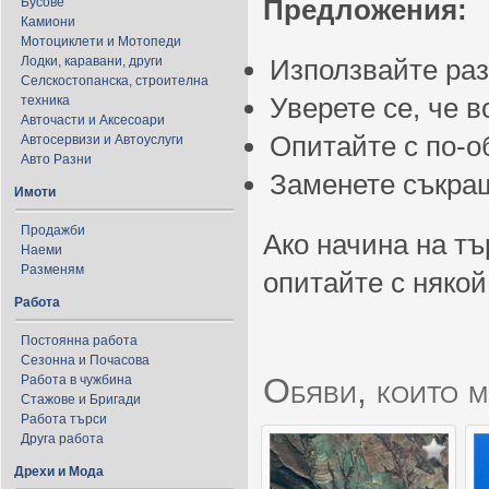
Предложения:
Бусове
Камиони
Мотоциклети и Мотопеди
Лодки, каравани, други
Използвайте ра
Селскостопанска, строителна
Уверете се, че 
техника
Авточасти и Аксесоари
Опитайте с по-
Автосервизи и Автоуслуги
Авто Разни
Заменете съкращ
Имоти
Продажби
Ако начина на тъ
Наеми
Разменям
опитайте с някой
Работа
Постоянна работа
Сезонна и Почасова
Обяви, които м
Работа в чужбина
Стажове и Бригади
Работа търси
Друга работа
Дрехи и Мода