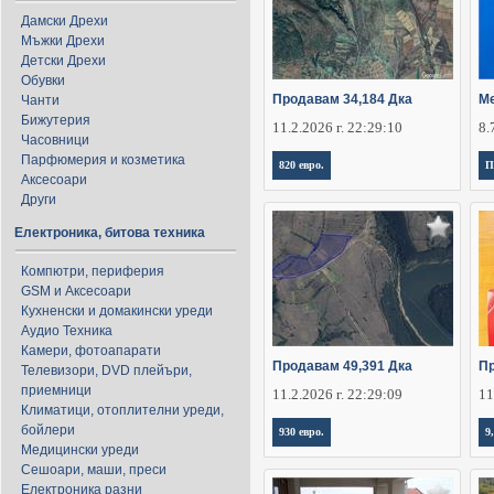
Дамски Дрехи
Мъжки Дрехи
Детски Дрехи
Обувки
Продавам 34,184 Дка
Ме
Чанти
Бижутерия
11.2.2026 г. 22:29:10
8.
Часовници
Парфюмерия и козметика
820 евро.
П
Аксесоари
Други
Електроника, битова техника
Компютри, периферия
GSM и Аксесоари
Кухненски и домакински уреди
Аудио Техника
Камери, фотоапарати
Продавам 49,391 Дка
Пр
Телевизори, DVD плейъри,
приемници
11.2.2026 г. 22:29:09
11
Климатици, отоплителни уреди,
бойлери
930 евро.
9
Медицински уреди
Сешоари, маши, преси
Електроника разни