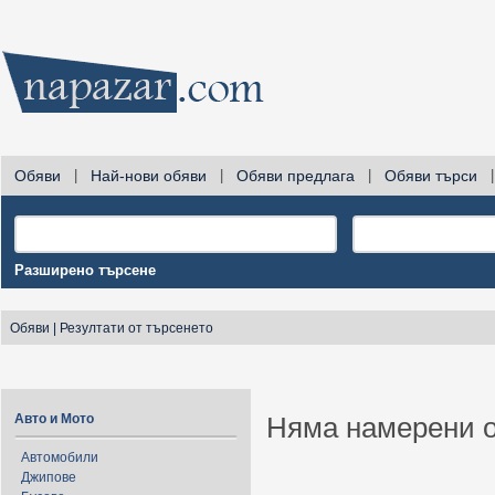
Обяви
|
Най-нови обяви
|
Обяви предлага
|
Обяви търси
|
Разширено търсене
Обяви
|
Резултати от търсенето
Авто и Мото
Няма намерени о
Автомобили
Джипове