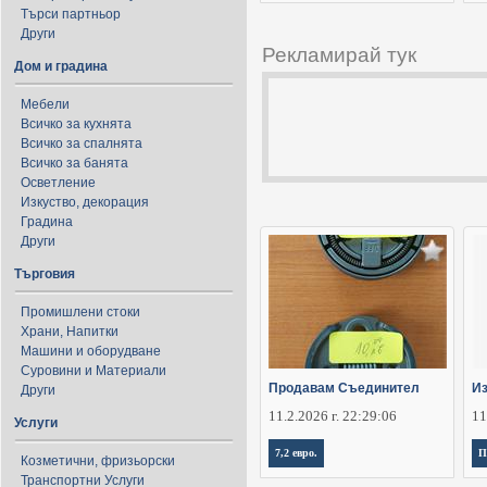
Търси партньор
Други
Рекламирай тук
Дом и градина
Мебели
Всичко за кухнята
Всичко за спалнята
Всичко за банята
Осветление
Изкуство, декорация
Градина
Други
Търговия
Промишлени стоки
Храни, Напитки
Машини и оборудване
Суровини и Материали
Продавам Съединител
Из
Други
11.2.2026 г. 22:29:06
11
Услуги
7,2 евро.
П
Козметични, фризьорски
Транспортни Услуги