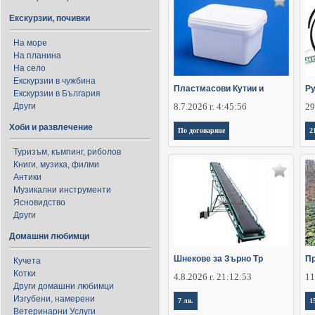
Екскурзии, почивки
На море
На планина
На село
Екскурзии в чужбина
Пластмасови Кутии и
Ру
Екскурзии в България
Други
8.7.2026 г. 4:45:56
29
Хоби и развлечение
По договаряне
2
Туризъм, къмпинг, риболов
Книги, музика, филми
Антики
Музикални инструменти
Ясновидство
Други
Домашни любимци
Шнекове за Зърно Тр
П
Кучета
Котки
4.8.2026 г. 21:12:53
11
Други домашни любимци
Изгубени, намерени
7 лв.
1
Ветеринарни Услуги