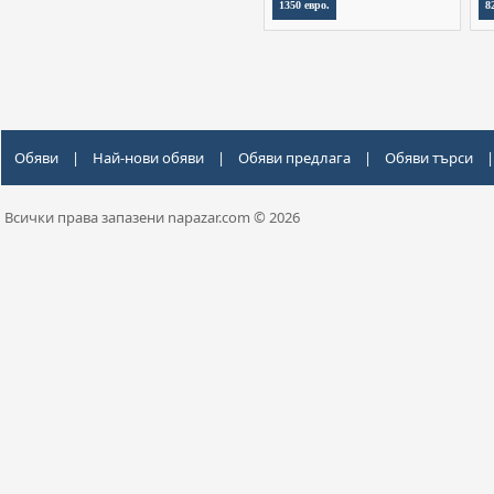
1350 евро.
8
Обяви
|
Най-нови обяви
|
Обяви предлага
|
Обяви търси
|
Всички права запазени napazar.com © 2026