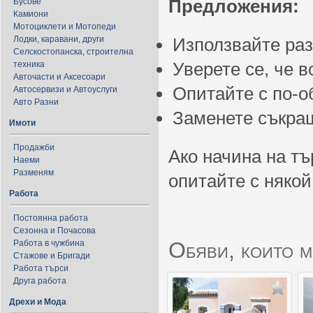
Предложения:
Бусове
Камиони
Мотоциклети и Мотопеди
Лодки, каравани, други
Използвайте ра
Селскостопанска, строителна
Уверете се, че 
техника
Авточасти и Аксесоари
Опитайте с по-
Автосервизи и Автоуслуги
Авто Разни
Заменете съкращ
Имоти
Продажби
Ако начина на тъ
Наеми
Разменям
опитайте с някой
Работа
Постоянна работа
Сезонна и Почасова
Обяви, които м
Работа в чужбина
Стажове и Бригади
Работа търси
Друга работа
Дрехи и Мода