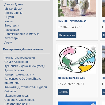
Дамски Дрехи
Мъжки Дрехи
Детски Дрехи
Обувки
Зимни Покривала за
П
Чанти
Бижутерия
8.7.2026 г. 4:45:58
11
Часовници
Парфюмерия и козметика
По договаряне
8
Аксесоари
Други
Електроника, битова техника
Компютри, периферия
GSM и Аксесоари
Кухненски и домакински уреди
Аудио Техника
Камери, фотоапарати
Немски Език за Серт
П
Телевизори, DVD плейъри,
приемници
22.7.2026 г. 4:26:24
11
Климатици, отоплителни уреди,
бойлери
13 евро.
1
Медицински уреди
Сешоари, маши, преси
Електроника разни