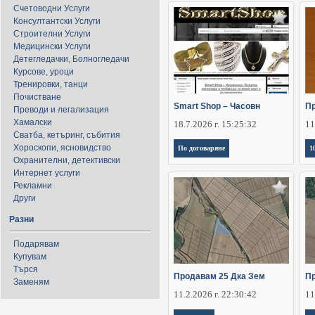
Счетоводни Услуги
Консултантски Услуги
Строителни Услуги
Медицински Услуги
Детегледачки, Болногледачи
Курсове, уроци
Тренировки, танци
Почистване
Smart Shop – Часовн
П
Преводи и легализация
Хамалски
18.7.2026 г. 15:25:32
11
Сватба, кетъринг, събития
Хороскопи, ясновидство
По договаряне
1
Охранителни, детективски
Интернет услуги
Рекламни
Други
Разни
Подарявам
Купувам
Търся
Продавам 25 Дка Зем
Пр
Заменям
11.2.2026 г. 22:30:42
11