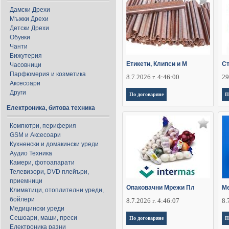
Дамски Дрехи
Мъжки Дрехи
Детски Дрехи
Обувки
Чанти
Бижутерия
Етикети, Клипси и М
Ст
Часовници
Парфюмерия и козметика
8.7.2026 г. 4:46:00
29
Аксесоари
Други
По договаряне
П
Електроника, битова техника
Компютри, периферия
GSM и Аксесоари
Кухненски и домакински уреди
Аудио Техника
Камери, фотоапарати
Телевизори, DVD плейъри,
приемници
Опаковачни Мрежи Пл
Ме
Климатици, отоплителни уреди,
бойлери
8.7.2026 г. 4:46:07
8.
Медицински уреди
Сешоари, маши, преси
По договаряне
П
Електроника разни