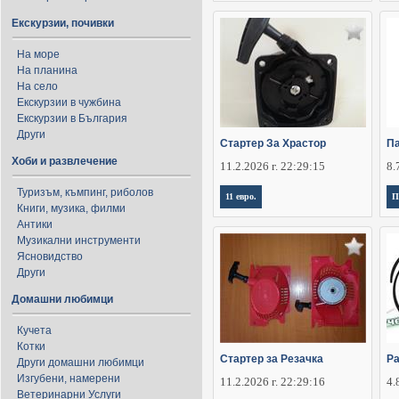
Екскурзии, почивки
На море
На планина
На село
Екскурзии в чужбина
Екскурзии в България
Други
Стартер За Храстор
П
Хоби и развлечение
11.2.2026 г. 22:29:15
8.
Туризъм, къмпинг, риболов
11 евро.
П
Книги, музика, филми
Антики
Музикални инструменти
Ясновидство
Други
Домашни любимци
Кучета
Котки
Стартер за Резачка
Ра
Други домашни любимци
Изгубени, намерени
11.2.2026 г. 22:29:16
4.
Ветеринарни Услуги