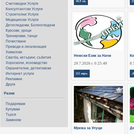
10,9 лв.
2
Счетоводни Услуги
Консултантски Услуги
Строителни Услуги
Медицински Услуги
Детегледачки, Болногледачи
Курсове, уроци
Тренировки, танци
Почистване
Преводи и легализация
Хамалски
Немски Език за Начи
Ко
Сватба, кетъринг, събития
Хороскопи, ясновидство
29.7.2026 г. 0:25:49
8.
Охранителни, детективски
Интернет услуги
255 евро.
,
Рекламни
Други
Разни
Подарявам
Купувам
Търся
Заменям
Мрежа за Улуци
Де