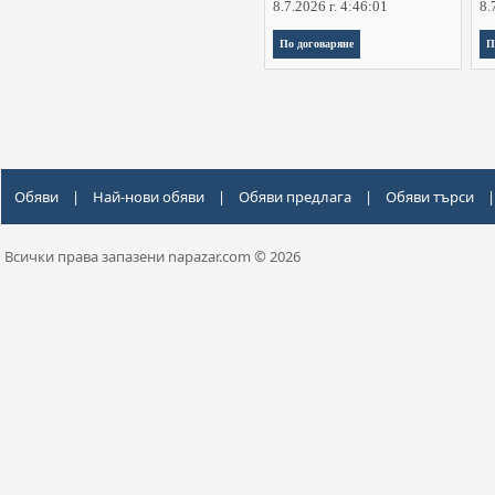
8.7.2026 г. 4:46:01
8.
По договаряне
П
Обяви
|
Най-нови обяви
|
Обяви предлага
|
Обяви търси
|
Всички права запазени napazar.com © 2026