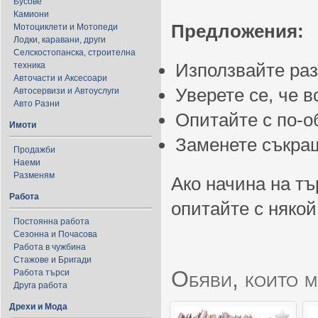
Бусове
Камиони
Предложения:
Мотоциклети и Мотопеди
Лодки, каравани, други
Селскостопанска, строителна
Използвайте ра
техника
Авточасти и Аксесоари
Уверете се, че 
Автосервизи и Автоуслуги
Авто Разни
Опитайте с по-
Имоти
Заменете съкращ
Продажби
Наеми
Разменям
Ако начина на тъ
Работа
опитайте с някой
Постоянна работа
Сезонна и Почасова
Работа в чужбина
Стажове и Бригади
Обяви, които м
Работа търси
Друга работа
Дрехи и Мода