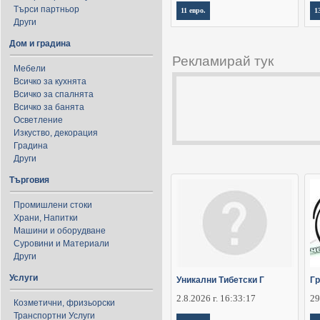
Търси партньор
11 евро.
1
Други
Дом и градина
Рекламирай тук
Мебели
Всичко за кухнята
Всичко за спалнята
Всичко за банята
Осветление
Изкуство, декорация
Градина
Други
Търговия
Промишлени стоки
Храни, Напитки
Машини и оборудване
Суровини и Материали
Други
Услуги
Уникални Тибетски Г
Гр
2.8.2026 г. 16:33:17
29
Козметични, фризьорски
Транспортни Услуги