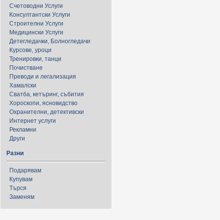
Счетоводни Услуги
Консултантски Услуги
Строителни Услуги
Медицински Услуги
Детегледачки, Болногледачи
Курсове, уроци
Тренировки, танци
Почистване
Преводи и легализация
Хамалски
Сватба, кетъринг, събития
Хороскопи, ясновидство
Охранителни, детективски
Интернет услуги
Рекламни
Други
Разни
Подарявам
Купувам
Търся
Заменям