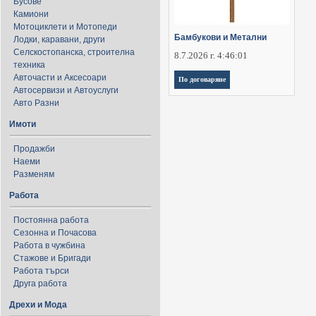
Бусове
Камиони
Мотоциклети и Мотопеди
Бамбукови и Метални
Лодки, каравани, други
Селскостопанска, строителна
8.7.2026 г. 4:46:01
техника
Авточасти и Аксесоари
По договаряне
Автосервизи и Автоуслуги
Авто Разни
Имоти
Продажби
Наеми
Разменям
Работа
Постоянна работа
Сезонна и Почасова
Работа в чужбина
Стажове и Бригади
Работа търси
Друга работа
Дрехи и Мода