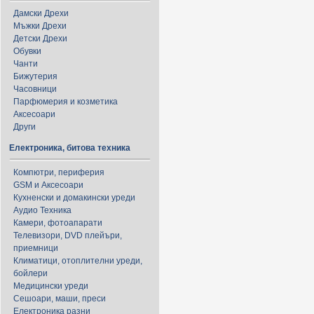
Дамски Дрехи
Мъжки Дрехи
Детски Дрехи
Обувки
Чанти
Бижутерия
Часовници
Парфюмерия и козметика
Аксесоари
Други
Електроника, битова техника
Компютри, периферия
GSM и Аксесоари
Кухненски и домакински уреди
Аудио Техника
Камери, фотоапарати
Телевизори, DVD плейъри,
приемници
Климатици, отоплителни уреди,
бойлери
Медицински уреди
Сешоари, маши, преси
Електроника разни