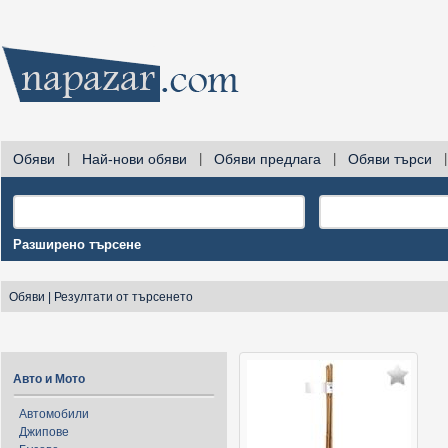
Обяви
|
Най-нови обяви
|
Обяви предлага
|
Обяви търси
|
Разширено търсене
Обяви
|
Резултати от търсенето
Авто и Мото
Автомобили
Джипове