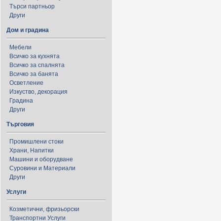
Търси партньор
Други
Дом и градина
Мебели
Всичко за кухнята
Всичко за спалнята
Всичко за банята
Осветление
Изкуство, декорация
Градина
Други
Търговия
Промишлени стоки
Храни, Напитки
Машини и оборудване
Суровини и Материали
Други
Услуги
Козметични, фризьорски
Транспортни Услуги