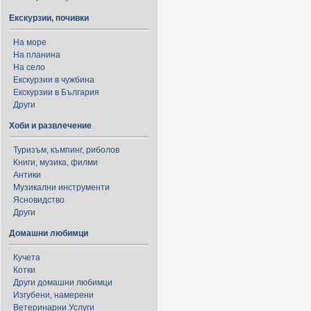
Екскурзии, почивки
На море
На планина
На село
Екскурзии в чужбина
Екскурзии в България
Други
Хоби и развлечение
Туризъм, къмпинг, риболов
Книги, музика, филми
Антики
Музикални инструменти
Ясновидство
Други
Домашни любимци
Кучета
Котки
Други домашни любимци
Изгубени, намерени
Ветеринарни Услуги