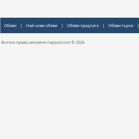
Обяви
|
Най-нови обяви
|
Обяви предлага
|
Обяви търси
|
Всички права запазени napazar.com © 2026