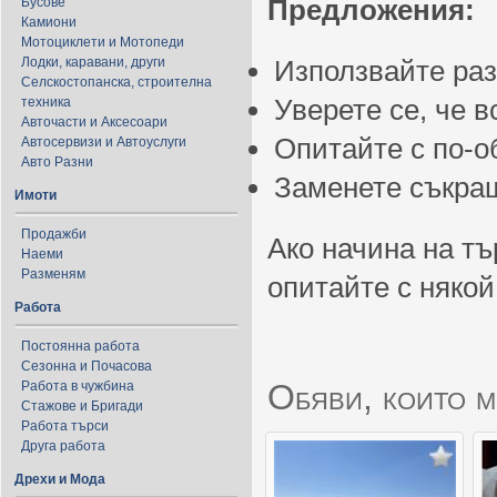
Предложения:
Бусове
Камиони
Мотоциклети и Мотопеди
Лодки, каравани, други
Използвайте ра
Селскостопанска, строителна
Уверете се, че 
техника
Авточасти и Аксесоари
Опитайте с по-
Автосервизи и Автоуслуги
Авто Разни
Заменете съкращ
Имоти
Продажби
Ако начина на тъ
Наеми
Разменям
опитайте с някой
Работа
Постоянна работа
Сезонна и Почасова
Обяви, които м
Работа в чужбина
Стажове и Бригади
Работа търси
Друга работа
Дрехи и Мода