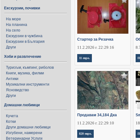
Екскурзии, почивки
На море
На планина
На село
Екскурзии в чужбина
Стартер за Резачка
Об
Екскурзии в България
Други
11.2.2026 г. 22:29:16
8.
Хоби и развлечение
11 евро.
П
Туризъм, къмпинг, риболов
Книги, музика, филми
Антики
Музикални инструменти
Ясновидство
Други
Домашни любимци
Продавам 34,184 Дка
Sm
Кучета
Котки
11.2.2026 г. 22:29:10
18
Други домашни любимци
Изгубени, намерени
820 евро.
П
Ветеринарни Услуги