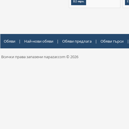
112 евро.
1
Обяви
|
Най-нови обяви
|
Обяви предлага
|
Обяви търси
|
Всички права запазени napazar.com © 2026