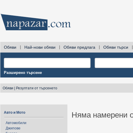
Обяви
|
Най-нови обяви
|
Обяви предлага
|
Обяви търси
|
Разширено търсене
Обяви
|
Резултати от търсенето
Авто и Мото
Няма намерени о
Автомобили
Джипове