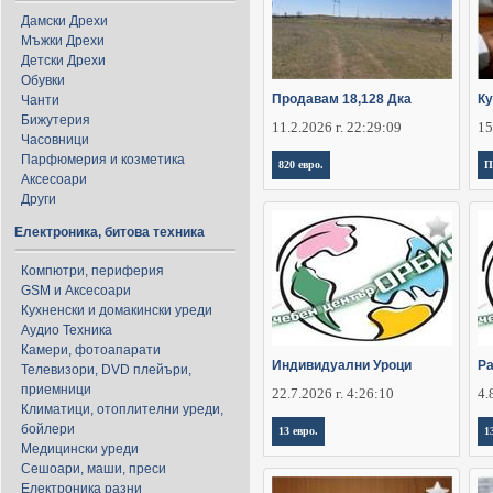
Дамски Дрехи
Мъжки Дрехи
Детски Дрехи
Обувки
Продавам 18,128 Дка
Ку
Чанти
Бижутерия
11.2.2026 г. 22:29:09
15
Часовници
Парфюмерия и козметика
820 евро.
П
Аксесоари
Други
Електроника, битова техника
Компютри, периферия
GSM и Аксесоари
Кухненски и домакински уреди
Аудио Техника
Камери, фотоапарати
Индивидуални Уроци
Ра
Телевизори, DVD плейъри,
приемници
22.7.2026 г. 4:26:10
4.
Климатици, отоплителни уреди,
бойлери
13 евро.
1
Медицински уреди
Сешоари, маши, преси
Електроника разни