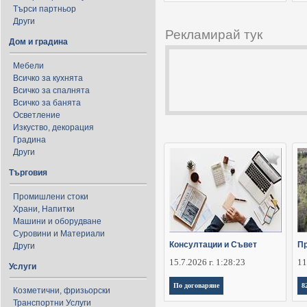
Търси партньор
Други
Рекламирай тук
Дом и градина
Мебели
Всичко за кухнята
Всичко за спалнята
Всичко за банята
Осветление
Изкуство, декорация
Градина
Други
Търговия
Промишлени стоки
Храни, Напитки
Машини и оборудване
Суровини и Материали
Консултации и Съвет
Пр
Други
15.7.2026 г. 1:28:23
11
Услуги
По договаряне
8
Козметични, фризьорски
Транспортни Услуги