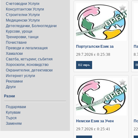
Счетоводни Услуги
Консултантски Услуги
Строителни Услуги
Медицински Услуги
Детегледачки, Болногледачи
Курсове, уроци
Тренировки, танци
Почистване
Португалски Език за
П
Преводи и легализация
Хамалски
29.7.2026 г. 0:25:38
8.
Сватба, кетъринг, събития
Хороскопи, ясновидство
112 евро.
П
Охранителни, детективски
Интернет услуги
Рекламни
Други
Разни
Подарявам
Купувам
Търся
Немски Език за Учен
По
Заменям
29.7.2026 г. 0:25:41
22