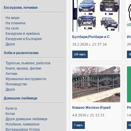
Екскурзии, почивки
На море
На планина
На село
Екскурзии в чужбина
Булбари,Ролбари и С
Ис
Екскурзии в България
Други
18.2.2026 г. 21:37:34
29
Хоби и развлечение
220 евро.
1
Туризъм, къмпинг, риболов
Книги, музика, филми
Антики
Музикални инструменти
Ясновидство
Други
Домашни любимци
Ковано Желязо-Израб
Ре
Кучета
Котки
4.8.2026 г. 21:12:51
14
Други домашни любимци
Изгубени, намерени
7 евро.
П
Ветеринарни Услуги