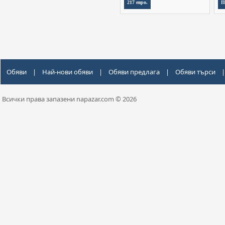
217 евро.
П
Обяви
|
Най-нови обяви
|
Обяви предлага
|
Обяви търси
|
Всички права запазени napazar.com © 2026