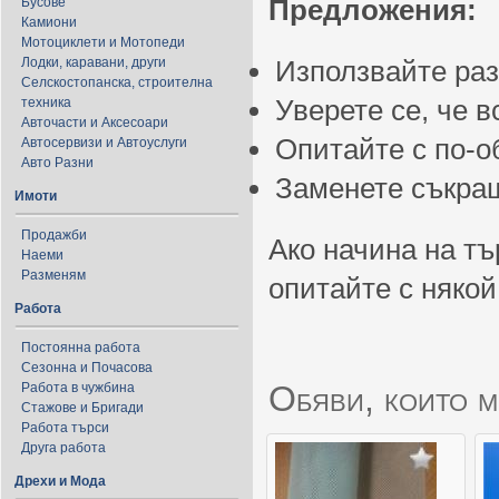
Предложения:
Бусове
Камиони
Мотоциклети и Мотопеди
Лодки, каравани, други
Използвайте ра
Селскостопанска, строителна
Уверете се, че 
техника
Авточасти и Аксесоари
Опитайте с по-
Автосервизи и Автоуслуги
Авто Разни
Заменете съкращ
Имоти
Продажби
Ако начина на тъ
Наеми
Разменям
опитайте с някой
Работа
Постоянна работа
Сезонна и Почасова
Обяви, които м
Работа в чужбина
Стажове и Бригади
Работа търси
Друга работа
Дрехи и Мода