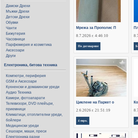
Дамски Дрехи
Мъжки Дрехи
Детски Дрехи
Обувки
Мрежа за Прополис П
Пл
Чанти
Бижутерия
8.7.2026 г. 4:46:10
8.
Часовници
Парфюмерия и козметика
По договаряне
Б
Аксесоари
Други
Електроника, битова техника
Компютри, периферия
GSM и Аксесоари
Кухненски и домакински уреди
Аудио Техника
Камери, фотоапарати
Циклене на Паркет о
Ко
Телевизори, DVD плейъри,
приемници
2.6.2026 г. 21:51:19
8.
Климатици, отоплителни уреди,
бойлери
4 евро.
,
Медицински уреди
Сешоари, маши, преси
Електроника разни