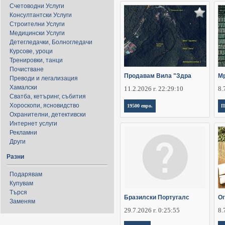
Счетоводни Услуги
Консултантски Услуги
Строителни Услуги
Медицински Услуги
Детегледачки, Болногледачи
Курсове, уроци
Тренировки, танци
Почистване
Продавам Вила "Здра
Мр
Преводи и легализация
Хамалски
11.2.2026 г. 22:29:10
8.
Сватба, кетъринг, събития
Хороскопи, ясновидство
19500 евро.
П
Охранителни, детективски
Интернет услуги
Рекламни
Други
Разни
Подарявам
Купувам
Търся
Бразилски Португалс
Ог
Заменям
29.7.2026 г. 0:25:55
8.