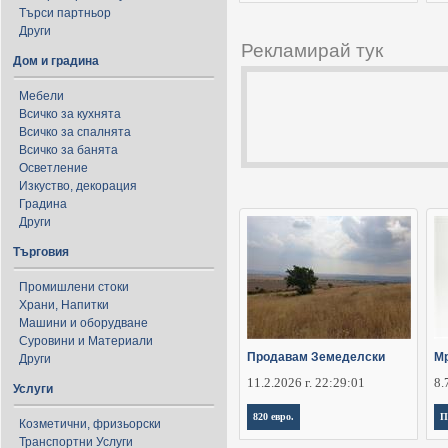
Търси партньор
Други
Рекламирай тук
Дом и градина
Мебели
Всичко за кухнята
Всичко за спалнята
Всичко за банята
Осветление
Изкуство, декорация
Градина
Други
Търговия
Промишлени стоки
Храни, Напитки
Машини и оборудване
Суровини и Материали
Продавам Земеделски
Мр
Други
11.2.2026 г. 22:29:01
8.
Услуги
820 евро.
П
Козметични, фризьорски
Транспортни Услуги