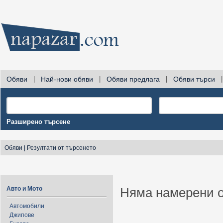
Обяви
|
Най-нови обяви
|
Обяви предлага
|
Обяви търси
|
Разширено търсене
Обяви
|
Резултати от търсенето
Авто и Мото
Няма намерени о
Автомобили
Джипове