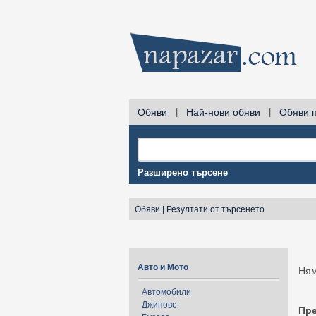
Обяви
|
Най-нови обяви
|
Обяви 
Разширено търсене
Обяви
|
Резултати от търсенето
Авто и Мото
Ням
Автомобили
Джипове
Пр