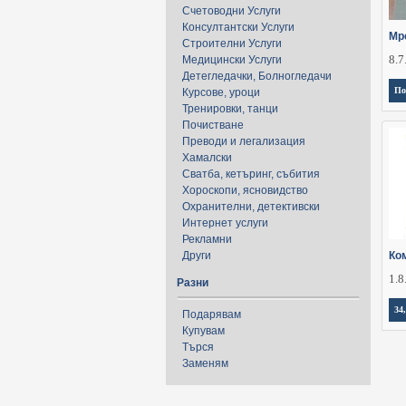
Счетоводни Услуги
Консултантски Услуги
Мр
Строителни Услуги
8.7
Медицински Услуги
Детегледачки, Болногледачи
По
Курсове, уроци
Тренировки, танци
Почистване
Преводи и легализация
Хамалски
Сватба, кетъринг, събития
Хороскопи, ясновидство
Охранителни, детективски
Интернет услуги
Рекламни
Други
Ко
1.8
Разни
34
Подарявам
Купувам
Търся
Заменям