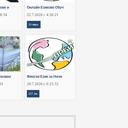
ове и
Онлайн Езиково Обуч
28:54
22.7.2026 г. 4:26:21
13 евро.
пазван
Фински Език за Начи
:03
29.7.2026 г. 0:25:52
217 лв.