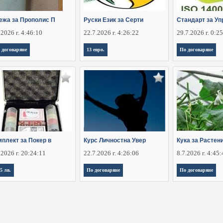
ежа за Прополис П
Руски Език за Серти
Стандарт за Уп
.2026 г. 4:46:10
22.7.2026 г. 4:26:22
29.7.2026 г. 0:2
 договаряне
13 евро.
По договаряне
мплект за Покер в
Курс Личностна Увер
Кука за Растен
.2026 г. 20:24:11
22.7.2026 г. 4:26:06
8.7.2026 г. 4:45
,5 лв.
По договаряне
По договаряне