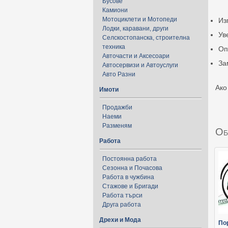
Бусове
Камиони
Мотоциклети и Мотопеди
Из
Лодки, каравани, други
Ув
Селскостопанска, строителна
техника
Оп
Авточасти и Аксесоари
За
Автосервизи и Автоуслуги
Авто Разни
Ако
Имоти
Продажби
Наеми
Разменям
Об
Работа
Постоянна работа
Сезонна и Почасова
Работа в чужбина
Стажове и Бригади
Работа търси
Друга работа
Дрехи и Мода
По