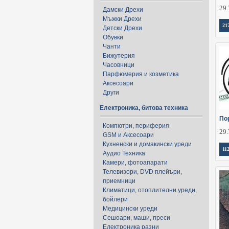
29.
Дамски Дрехи
Мъжки Дрехи
21
Детски Дрехи
Обувки
Чанти
Бижутерия
Часовници
Парфюмерия и козметика
Аксесоари
Други
Електроника, битова техника
По
Компютри, периферия
29.
GSM и Аксесоари
Кухненски и домакински уреди
11
Аудио Техника
Камери, фотоапарати
Телевизори, DVD плейъри,
приемници
Климатици, отоплителни уреди,
бойлери
Медицински уреди
Сешоари, маши, преси
Електроника разни