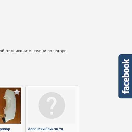
кой от описаните начини по нагоре.
рвоар
Испански Език за Уч