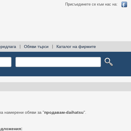
Присъединете се към нас на:
предлага
|
Обяви търси
|
Каталог на фирмите
а намерени обяви за "
продавам-daihatsu
".
едложения: