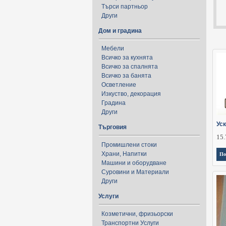
Търси партньор
Други
Дом и градина
Мебели
Всичко за кухнята
Всичко за спалнята
Всичко за банята
Осветление
Изкуство, декорация
Градина
Други
Ус
Търговия
15.
Промишлени стоки
Храни, Напитки
По
Машини и оборудване
Суровини и Материали
Други
Услуги
Козметични, фризьорски
Транспортни Услуги