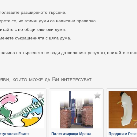
ползвайте разширеното търсене.
ерете се, че всички думи са написани правилно.
итайте с по-общи ключови думи.
менете съкращенията с цяла дума.
 начина на търсенето не води до желаният резултат, опитайте с ня
яви, които може да Ви интересуват
ртугалски Език з
Палетизираща Мрежа
Продавам Резе