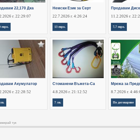
одавам 22,170 Дка
Немски Език за Серт
Продавам Диск
2.2026 г. 22:29:07
22.7.2026 г. 4:26:24
11.2.2026 г. 22:
0 евро.
13 евро.
7,7 евро.
одавам Акумулатор
Стоманени Въжета-Са
Мрежа за Пред
2.2026 г. 22:28:52
4.8.2026 г. 21:12:52
8.7.2026 г. 4:46
 лв.
7 лв.
По договаряне
амирай тук