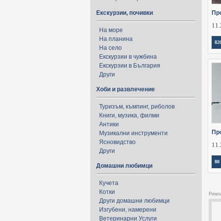
Екскурзии, почивки
Пр
11.
На море
На планина
82
На село
Екскурзии в чужбина
Екскурзии в България
Други
Хоби и развлечение
Туризъм, къмпинг, риболов
Книги, музика, филми
Антики
Пр
Музикални инструменти
Ясновидство
11.
Други
80
Домашни любимци
Кучета
Котки
Рекл
Други домашни любимци
Изгубени, намерени
Ветеринарни Услуги