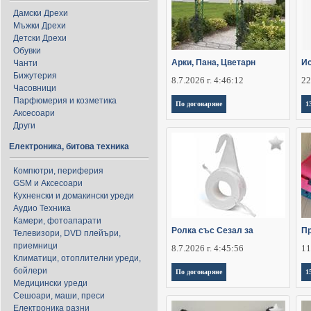
Дамски Дрехи
Мъжки Дрехи
Детски Дрехи
Обувки
Арки, Пана, Цветарн
Ис
Чанти
Бижутерия
8.7.2026 г. 4:46:12
22
Часовници
Парфюмерия и козметика
По договаряне
1
Аксесоари
Други
Електроника, битова техника
Компютри, периферия
GSM и Аксесоари
Кухненски и домакински уреди
Аудио Техника
Камери, фотоапарати
Ролка със Сезал за
Пр
Телевизори, DVD плейъри,
приемници
8.7.2026 г. 4:45:56
11
Климатици, отоплителни уреди,
бойлери
По договаряне
1
Медицински уреди
Сешоари, маши, преси
Електроника разни