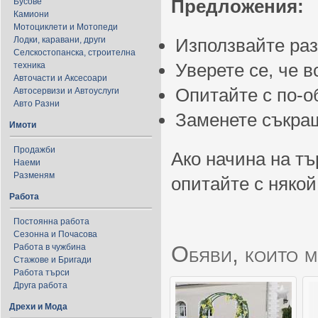
Предложения:
Бусове
Камиони
Мотоциклети и Мотопеди
Лодки, каравани, други
Използвайте ра
Селскостопанска, строителна
Уверете се, че 
техника
Авточасти и Аксесоари
Опитайте с по-
Автосервизи и Автоуслуги
Авто Разни
Заменете съкращ
Имоти
Продажби
Ако начина на тъ
Наеми
Разменям
опитайте с някой
Работа
Постоянна работа
Сезонна и Почасова
Обяви, които м
Работа в чужбина
Стажове и Бригади
Работа търси
Друга работа
Дрехи и Мода