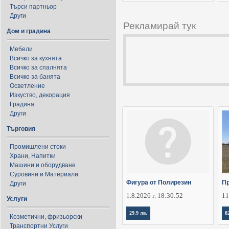
Търси партньор
Други
Рекламирай тук
Дом и градина
Мебели
Всичко за кухнята
Всичко за спалнята
Всичко за банята
Осветление
Изкуство, декорация
Градина
Други
Търговия
Промишлени стоки
Храни, Напитки
Машини и оборудване
Суровини и Материали
Фигура от Полирезин
Пр
Други
1.8.2026 г. 18:30:52
11
Услуги
29,9 лв.
8
Козметични, фризьорски
Транспортни Услуги