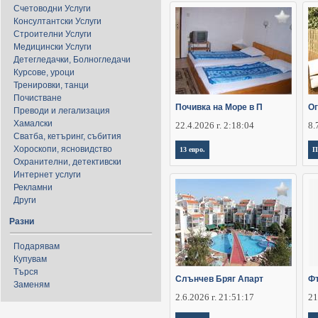
Счетоводни Услуги
Консултантски Услуги
Строителни Услуги
Медицински Услуги
Детегледачки, Болногледачи
Курсове, уроци
Тренировки, танци
Почистване
Почивка на Море в П
Ог
Преводи и легализация
Хамалски
22.4.2026 г. 2:18:04
8.
Сватба, кетъринг, събития
Хороскопи, ясновидство
13 евро.
П
Охранителни, детективски
Интернет услуги
Рекламни
Други
Разни
Подарявам
Купувам
Търся
Слънчев Бряг Апарт
Фъ
Заменям
2.6.2026 г. 21:51:17
21