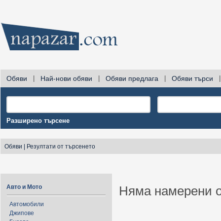
Обяви
|
Най-нови обяви
|
Обяви предлага
|
Обяви търси
|
Разширено търсене
Обяви
|
Резултати от търсенето
Авто и Мото
Няма намерени о
Автомобили
Джипове