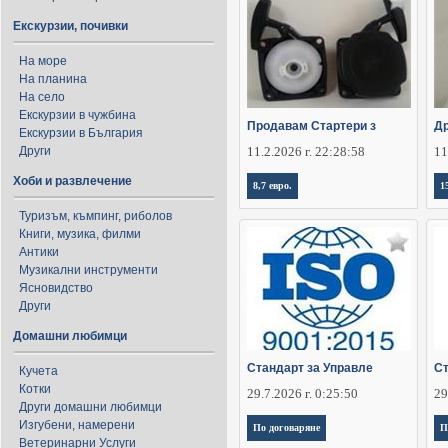
Екскурзии, почивки
На море
На планина
На село
Екскурзии в чужбина
Продавам Стартери з
Д
Екскурзии в България
Други
11.2.2026 г. 22:28:58
11
Хоби и развлечение
8,7 евро.
1
Туризъм, къмпинг, риболов
Книги, музика, филми
Антики
Музикални инструменти
Ясновидство
Други
Домашни любимци
Стандарт за Управле
Ст
Кучета
Котки
29.7.2026 г. 0:25:50
29
Други домашни любимци
Изгубени, намерени
По договаряне
П
Ветеринарни Услуги