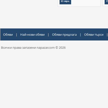
65 евро.
1
Обяви
|
Най-нови обяви
|
Обяви предлага
|
Обяви търси
|
Всички права запазени napazar.com © 2026