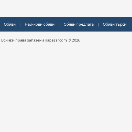
Обяви
|
Най-нови обяви
|
Обяви предлага
|
Обяви търси
|
Всички права запазени napazar.com © 2026