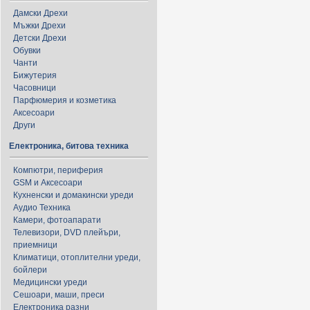
Дамски Дрехи
Мъжки Дрехи
Детски Дрехи
Обувки
Чанти
Бижутерия
Часовници
Парфюмерия и козметика
Аксесоари
Други
Електроника, битова техника
Компютри, периферия
GSM и Аксесоари
Кухненски и домакински уреди
Аудио Техника
Камери, фотоапарати
Телевизори, DVD плейъри,
приемници
Климатици, отоплителни уреди,
бойлери
Медицински уреди
Сешоари, маши, преси
Електроника разни