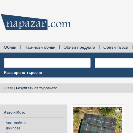
Обяви
|
Най-нови обяви
|
Обяви предлага
|
Обяви търси
|
Разширено търсене
Обяви
|
Резултати от търсенето
Авто и Мото
Автомобили
Джипове