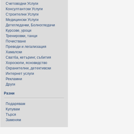
Счетоводни Услуги
Консултантски Услуги
Строителни Услуги
Медицински Услуги
Детегледачки, Болногледачи
Курсове, уроци
Тренировки, танци
Почистване
Преводи и легализация
Хамалски
Сватба, кетъринг, събития
Хороскопи, ясновидство
Охранителни, детективски
Интернет услуги
Рекламни
Други
Разни
Подарявам
Купувам
Търся
Заменям