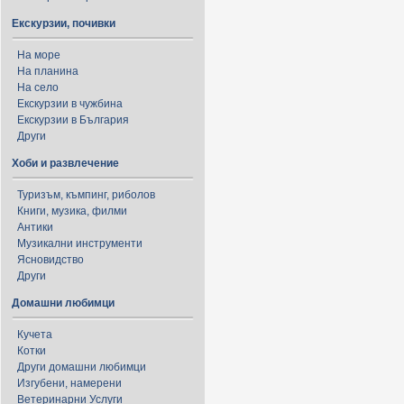
Екскурзии, почивки
На море
На планина
На село
Екскурзии в чужбина
Екскурзии в България
Други
Хоби и развлечение
Туризъм, къмпинг, риболов
Книги, музика, филми
Антики
Музикални инструменти
Ясновидство
Други
Домашни любимци
Кучета
Котки
Други домашни любимци
Изгубени, намерени
Ветеринарни Услуги