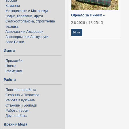
Бусове
Камиони
Мотоциклети и Мотопеди
Одеало за Пикник –
Лодки, каравани, други
Селскостопанска, строителна
2.8.2026 г. 18:25:13
техника
Авточасти и Аксесоари
26 лв.
Автосервизи и Автоуслуги
Авто Разни
Имоти
Продажби
Наеми
Разменям
Работа
Постоянна работа
Сезонна и Почасова
Работа в чужбина
Стажове и Бригади
Работа търси
Друга работа
Дрехи и Мода