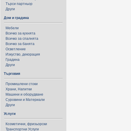
Търси партньор
Други
Дом и градина
Мебели
Всичко за кухнята
Всичко за спалнята
Всичко за банята
Осветление
Изкуство, декорация
Градина
Други
Търговия
Промишлени стоки
Храни, Напитки
Машини и оборудване
Суровини и Материали
Други
Услуги
Козметични, фризьорски
Транспортни Услуги