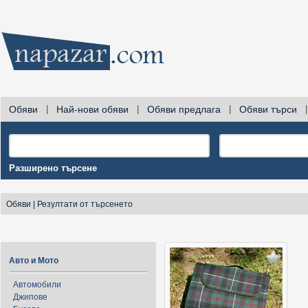
Обяви
|
Най-нови обяви
|
Обяви предлага
|
Обяви търси
|
Разширено търсене
Обяви
|
Резултати от търсенето
Авто и Мото
Автомобили
Джипове