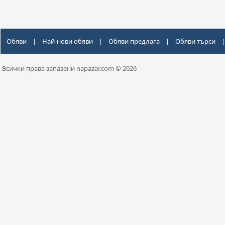
Обяви
|
Най-нови обяви
|
Обяви предлага
|
Обяви търси
|
Всички права запазени napazar.com © 2026