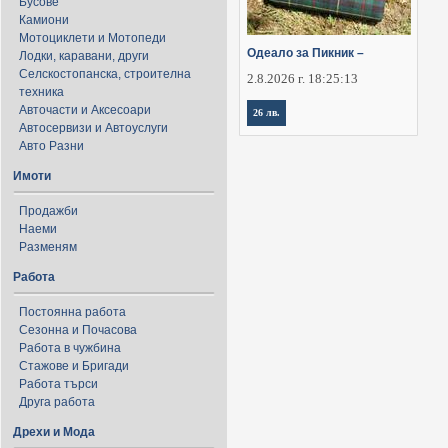
Бусове
Камиони
Мотоциклети и Мотопеди
Одеало за Пикник –
Лодки, каравани, други
Селскостопанска, строителна
2.8.2026 г. 18:25:13
техника
Авточасти и Аксесоари
26 лв.
Автосервизи и Автоуслуги
Авто Разни
Имоти
Продажби
Наеми
Разменям
Работа
Постоянна работа
Сезонна и Почасова
Работа в чужбина
Стажове и Бригади
Работа търси
Друга работа
Дрехи и Мода