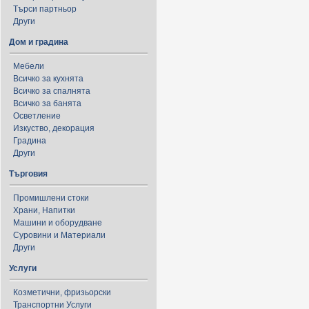
Търси партньор
Други
Дом и градина
Мебели
Всичко за кухнята
Всичко за спалнята
Всичко за банята
Осветление
Изкуство, декорация
Градина
Други
Търговия
Промишлени стоки
Храни, Напитки
Машини и оборудване
Суровини и Материали
Други
Услуги
Козметични, фризьорски
Транспортни Услуги