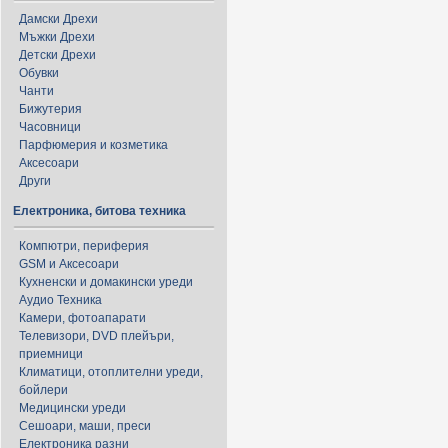
Дамски Дрехи
Мъжки Дрехи
Детски Дрехи
Обувки
Чанти
Бижутерия
Часовници
Парфюмерия и козметика
Аксесоари
Други
Електроника, битова техника
Компютри, периферия
GSM и Аксесоари
Кухненски и домакински уреди
Аудио Техника
Камери, фотоапарати
Телевизори, DVD плейъри,
приемници
Климатици, отоплителни уреди,
бойлери
Медицински уреди
Сешоари, маши, преси
Електроника разни