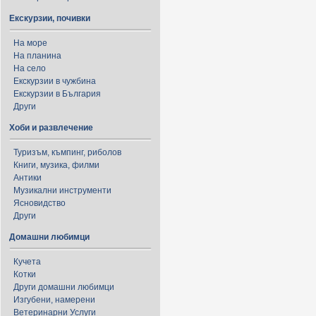
Екскурзии, почивки
На море
На планина
На село
Екскурзии в чужбина
Екскурзии в България
Други
Хоби и развлечение
Туризъм, къмпинг, риболов
Книги, музика, филми
Антики
Музикални инструменти
Ясновидство
Други
Домашни любимци
Кучета
Котки
Други домашни любимци
Изгубени, намерени
Ветеринарни Услуги