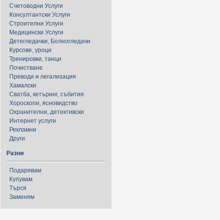
Счетоводни Услуги
Консултантски Услуги
Строителни Услуги
Медицински Услуги
Детегледачки, Болногледачи
Курсове, уроци
Тренировки, танци
Почистване
Преводи и легализация
Хамалски
Сватба, кетъринг, събития
Хороскопи, ясновидство
Охранителни, детективски
Интернет услуги
Рекламни
Други
Разни
Подарявам
Купувам
Търся
Заменям