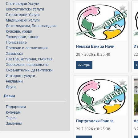
Счетоводни Услуги
Консултантски Услуги
Строителни Услуги
Медицински Услуги
Детегледачки, Болногледачи
Курсове, уроци
Тренировки, танци
Почистване
Немски Език за Начи
Ит
Преводи и легализация
Хамалски
29.7.2026 г. 0:25:49
22
Сватба, кетъринг, събития
Хороскопи, ясновидство
255 евро.
1
Охранителни, детективски
Интернет услуги
Рекламни
Други
Разни
Подарявам
Купувам
Търся
Португалски Език за
Ар
Заменям
29.7.2026 г. 0:25:38
8.