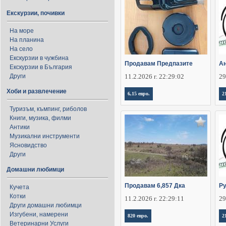
Екскурзии, почивки
На море
На планина
На село
Екскурзии в чужбина
Продавам Предпазите
Ан
Екскурзии в България
Други
11.2.2026 г. 22:29:02
29
Хоби и развлечение
6,15 евро.
2
Туризъм, къмпинг, риболов
Книги, музика, филми
Антики
Музикални инструменти
Ясновидство
Други
Домашни любимци
Продавам 6,857 Дка
Ру
Кучета
Котки
11.2.2026 г. 22:29:11
29
Други домашни любимци
Изгубени, намерени
820 евро.
2
Ветеринарни Услуги