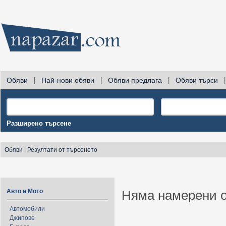
Обяви
|
Най-нови обяви
|
Обяви предлага
|
Обяви търси
|
Разширено търсене
Обяви
|
Резултати от търсенето
Авто и Мото
Няма намерени о
Автомобили
Джипове