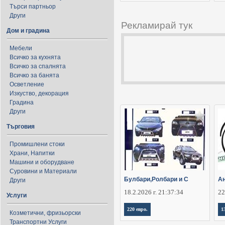
Търси партньор
Други
Рекламирай тук
Дом и градина
Мебели
Всичко за кухнята
Всичко за спалнята
Всичко за банята
Осветление
Изкуство, декорация
Градина
Други
Търговия
Промишлени стоки
Храни, Напитки
Машини и оборудване
Суровини и Материали
Булбари,Ролбари и С
Ан
Други
18.2.2026 г. 21:37:34
22
Услуги
220 евро.
1
Козметични, фризьорски
Транспортни Услуги