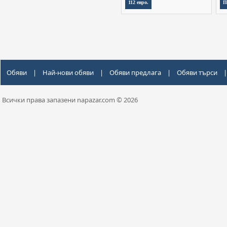
112 евро.
П
Обяви
|
Най-нови обяви
|
Обяви предлага
|
Обяви търси
|
Всички права запазени napazar.com © 2026