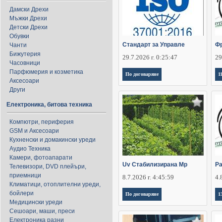
Дамски Дрехи
Мъжки Дрехи
Детски Дрехи
Обувки
Стандарт за Управле
Фр
Чанти
Бижутерия
29.7.2026 г. 0:25:47
29
Часовници
Парфюмерия и козметика
По договаряне
1
Аксесоари
Други
Електроника, битова техника
Компютри, периферия
GSM и Аксесоари
Кухненски и домакински уреди
Аудио Техника
Камери, фотоапарати
Uv Стабилизирана Мр
Ра
Телевизори, DVD плейъри,
приемници
8.7.2026 г. 4:45:59
4.
Климатици, отоплителни уреди,
бойлери
По договаряне
1
Медицински уреди
Сешоари, маши, преси
Електроника разни