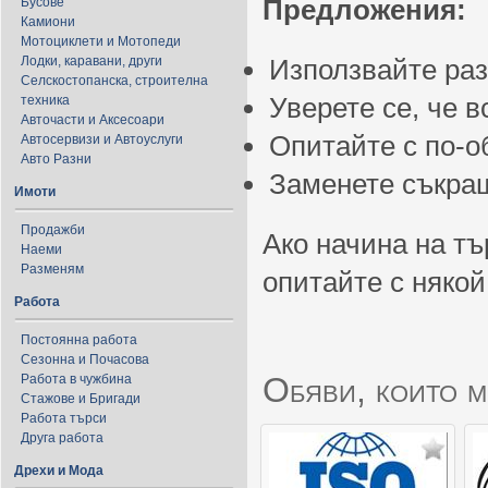
Предложения:
Бусове
Камиони
Мотоциклети и Мотопеди
Лодки, каравани, други
Използвайте ра
Селскостопанска, строителна
Уверете се, че 
техника
Авточасти и Аксесоари
Опитайте с по-
Автосервизи и Автоуслуги
Авто Разни
Заменете съкращ
Имоти
Продажби
Ако начина на тъ
Наеми
Разменям
опитайте с някой
Работа
Постоянна работа
Сезонна и Почасова
Обяви, които м
Работа в чужбина
Стажове и Бригади
Работа търси
Друга работа
Дрехи и Мода