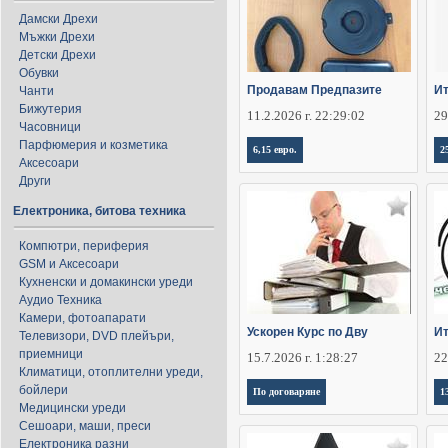
Дамски Дрехи
Мъжки Дрехи
Детски Дрехи
Обувки
Продавам Предпазите
Ит
Чанти
Бижутерия
11.2.2026 г. 22:29:02
29
Часовници
Парфюмерия и козметика
6,15 евро.
2
Аксесоари
Други
Електроника, битова техника
Компютри, периферия
GSM и Аксесоари
Кухненски и домакински уреди
Аудио Техника
Камери, фотоапарати
Ускорен Курс по Дву
Ит
Телевизори, DVD плейъри,
приемници
15.7.2026 г. 1:28:27
22
Климатици, отоплителни уреди,
бойлери
По договаряне
1
Медицински уреди
Сешоари, маши, преси
Електроника разни