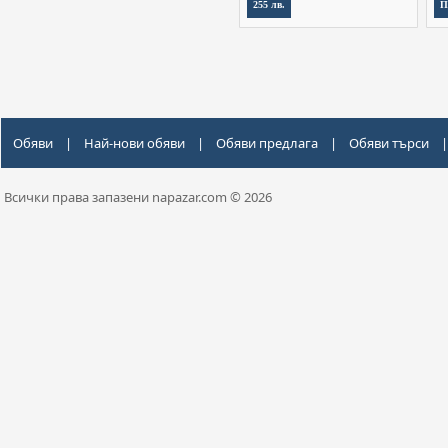
255 лв.
П
Обяви
|
Най-нови обяви
|
Обяви предлага
|
Обяви търси
|
Всички права запазени napazar.com © 2026