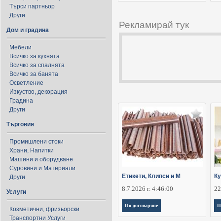
Търси партньор
Други
Рекламирай тук
Дом и градина
Мебели
Всичко за кухнята
Всичко за спалнята
Всичко за банята
Осветление
Изкуство, декорация
Градина
Други
Търговия
Промишлени стоки
Храни, Напитки
Машини и оборудване
Суровини и Материали
Етикети, Клипси и М
Ку
Други
8.7.2026 г. 4:46:00
22
Услуги
По договаряне
П
Козметични, фризьорски
Транспортни Услуги