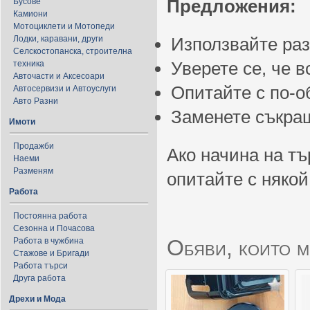
Предложения:
Бусове
Камиони
Мотоциклети и Мотопеди
Лодки, каравани, други
Използвайте ра
Селскостопанска, строителна
Уверете се, че 
техника
Авточасти и Аксесоари
Опитайте с по-
Автосервизи и Автоуслуги
Авто Разни
Заменете съкращ
Имоти
Продажби
Ако начина на тъ
Наеми
Разменям
опитайте с някой
Работа
Постоянна работа
Сезонна и Почасова
Обяви, които м
Работа в чужбина
Стажове и Бригади
Работа търси
Друга работа
Дрехи и Мода