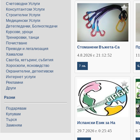
Счетоводни Услуги
Консултантски Услуги
Строителни Услуги
Медицински Услуги
Детегледачки, Болногледачи
Курсове, уроци
Тренировки, танци
Почистване
Стоманени Въжета-Са
П
Преводи и легализация
Хамалски
4.8.2026 г. 21:12:52
11
Сватба, кетъринг, събития
Хороскопи, ясновидство
7 лв.
6
Охранителни, детективски
Интернет услуги
Рекламни
Други
Разни
Подарявам
Купувам
Търся
Испански Език за На
Мр
Заменям
29.7.2026 г. 0:25:45
8.