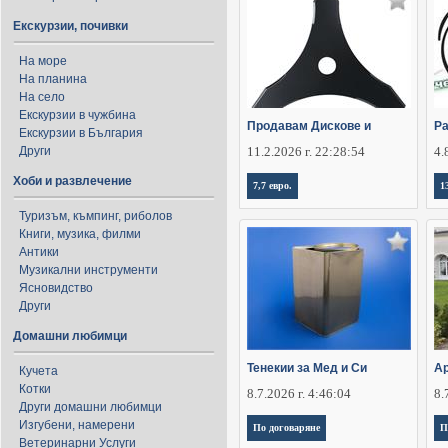
Екскурзии, почивки
На море
На планина
На село
Екскурзии в чужбина
Продавам Дискове и
Ра
Екскурзии в България
Други
11.2.2026 г. 22:28:54
4.
Хоби и развлечение
7,7 евро.
1
Туризъм, къмпинг, риболов
Книги, музика, филми
Антики
Музикални инструменти
Ясновидство
Други
Домашни любимци
Тенекии за Мед и Си
Ар
Кучета
Котки
8.7.2026 г. 4:46:04
8.
Други домашни любимци
Изгубени, намерени
По договаряне
П
Ветеринарни Услуги