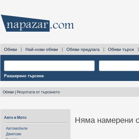
Обяви
|
Най-нови обяви
|
Обяви предлага
|
Обяви търси
|
Разширено търсене
Обяви
|
Резултати от търсенето
Авто и Мото
Няма намерени о
Автомобили
Джипове