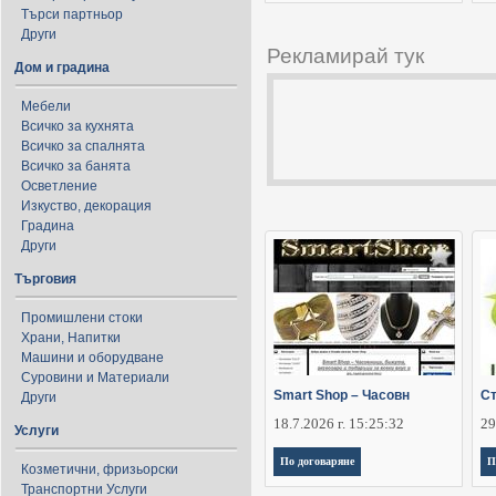
Търси партньор
Други
Рекламирай тук
Дом и градина
Мебели
Всичко за кухнята
Всичко за спалнята
Всичко за банята
Осветление
Изкуство, декорация
Градина
Други
Търговия
Промишлени стоки
Храни, Напитки
Машини и оборудване
Суровини и Материали
Smart Shop – Часовн
Ст
Други
18.7.2026 г. 15:25:32
29
Услуги
По договаряне
П
Козметични, фризьорски
Транспортни Услуги