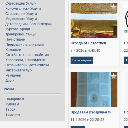
Счетоводни Услуги
Консултантски Услуги
Строителни Услуги
Медицински Услуги
Детегледачки, Болногледачи
Курсове, уроци
Тренировки, танци
Почистване
Ограда от Естествен
Не
Преводи и легализация
Хамалски
8.7.2026 г. 4:45:49
22
Сватба, кетъринг, събития
Хороскопи, ясновидство
По договаряне
1
Охранителни, детективски
Интернет услуги
Рекламни
Други
Разни
Подарявам
Купувам
Търся
Продавам Въздушен Ф
По
Заменям
11.2.2026 г. 22:28:52
22