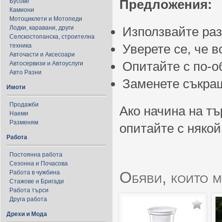
Предложения:
Бусове
Камиони
Мотоциклети и Мотопеди
Лодки, каравани, други
Използвайте ра
Селскостопанска, строителна
Уверете се, че 
техника
Авточасти и Аксесоари
Опитайте с по-
Автосервизи и Автоуслуги
Авто Разни
Заменете съкращ
Имоти
Продажби
Ако начина на тъ
Наеми
Разменям
опитайте с някой
Работа
Постоянна работа
Сезонна и Почасова
Обяви, които м
Работа в чужбина
Стажове и Бригади
Работа търси
Друга работа
Дрехи и Мода