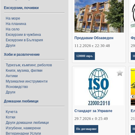
Екскурзии, почивки
На море
На планина
На село
Екскурзии в чужбина
Продавам Обзаведен
Фр
Екскурзии в България
Други
11.2.2026 г. 22:30:48
29
Хоби и развлечение
120000 евро.
1
Туризъм, къмпинг, риболов
Книги, музика, филми
Антики
Музикални инструменти
Ясновидство
Други
Домашни любимци
Стандарт за Управле
Ел
Кучета
Котки
29.7.2026 г. 0:25:49
21
Други домашни любимци
Изгубени, намерени
По договаряне
П
Ветеринарни Услуги