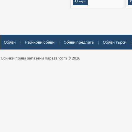
4,1 евро.
1
Обяви
|
Най-нови обяви
|
Обяви предлага
|
Обяви търси
|
Всички права запазени napazar.com © 2026