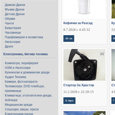
Дамски Дрехи
Мъжки Дрехи
Детски Дрехи
Обувки
Кофички за Разсад
Ку
Чанти
Бижутерия
8.7.2026 г. 4:45:52
22
Часовници
Парфюмерия и козметика
,04 лв.
П
Аксесоари
Други
Електроника, битова техника
Компютри, периферия
GSM и Аксесоари
Кухненски и домакински уреди
Аудио Техника
Камери, фотоапарати
Стартер За Храстор
С
Телевизори, DVD плейъри,
приемници
11.2.2026 г. 22:29:15
4.
Климатици, отоплителни уреди,
бойлери
11 евро.
7
Медицински уреди
Сешоари, маши, преси
Електроника разни