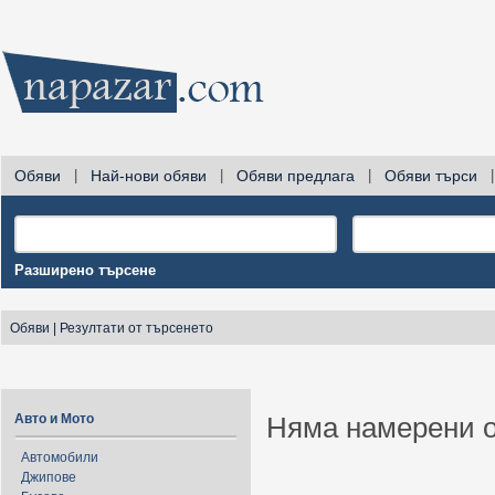
Обяви
|
Най-нови обяви
|
Обяви предлага
|
Обяви търси
|
Разширено търсене
Обяви
|
Резултати от търсенето
Авто и Мото
Няма намерени о
Автомобили
Джипове