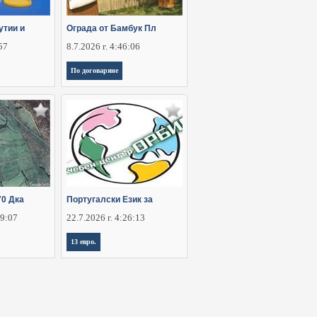
утии и
Ограда от Бамбук Пл
:57
8.7.2026 г. 4:46:06
По договаряне
70 Дка
Португалски Език за
29:07
22.7.2026 г. 4:26:13
13 евро.