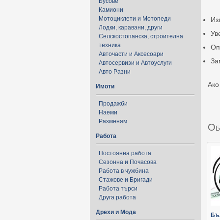
Бусове
Камиони
Мотоциклети и Мотопеди
Из
Лодки, каравани, други
Ув
Селскостопанска, строителна
техника
Оп
Авточасти и Аксесоари
За
Автосервизи и Автоуслуги
Авто Разни
Ако
Имоти
Продажби
Наеми
Разменям
Об
Работа
Постоянна работа
Сезонна и Почасова
Работа в чужбина
Стажове и Бригади
Работа търси
Друга работа
Дрехи и Мода
Бъ