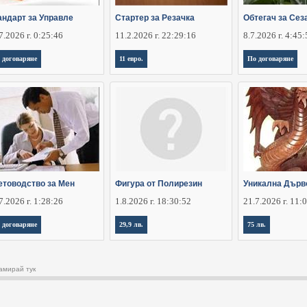
андарт за Управле
Стартер за Резачка
Обтегач за Сез
7.2026 г. 0:25:46
11.2.2026 г. 22:29:16
8.7.2026 г. 4:45
 договаряне
11 евро.
По договаряне
етоводство за Мен
Фигура от Полирезин
Уникална Дърв
7.2026 г. 1:28:26
1.8.2026 г. 18:30:52
21.7.2026 г. 11:
 договаряне
29,9 лв.
75 лв.
амирай тук