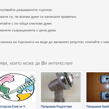
ползвайте разширеното търсене.
ерете се, че всички думи са написани правилно.
итайте с по-общи ключови думи.
менете съкращенията с цяла дума.
 начина на търсенето не води до желаният резултат, опитайте с ня
яви, които може да Ви интересуват
лгарски Език за Ч
Продавам Редуктори
Продавам Карб