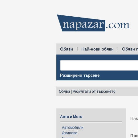
Обяви
|
Най-нови обяви
|
Обяви 
Разширено търсене
Обяви
|
Резултати от търсенето
Авто и Мото
Ням
Автомобили
Джипове
Пр