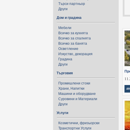
Търси партньор
Други
Дом и градина
Мебели
Всичко за кухнята
Всичко за спалнята
Всичко за банята
Осветление
Изкуство, декорация
Градина
Други
Пр
Търговия
11.
Промишлени стоки
Храни, Напитки
40
Машини и оборудване
Суровини и Материали
Други
Услуги
Козметични, фризьорски
Транспортни Услуги