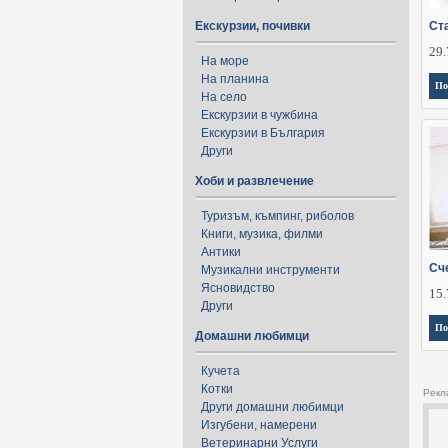
Екскурзии, почивки
Ст
29.
На море
На планина
По
На село
Екскурзии в чужбина
Екскурзии в България
Други
Хоби и развлечение
Туризъм, къмпинг, риболов
Книги, музика, филми
Антики
Сч
Музикални инструменти
Ясновидство
15.
Други
По
Домашни любимци
Кучета
Котки
Рекл
Други домашни любимци
Изгубени, намерени
Ветеринарни Услуги