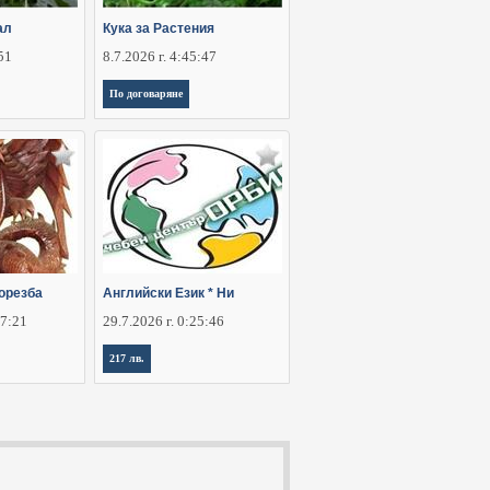
ал
Кука за Растения
:51
8.7.2026 г. 4:45:47
По договаряне
орезба
Английски Език * Ни
07:21
29.7.2026 г. 0:25:46
217 лв.