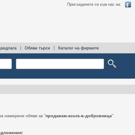
Присъединете се към нас на:
предлага
|
Обяви търси
|
Каталог на фирмите
а намерени обяви за "
продавам-acura-в-добровница
".
едложения: