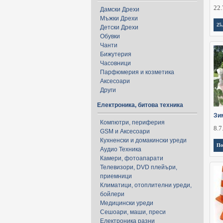
22.
Дамски Дрехи
Мъжки Дрехи
25
Детски Дрехи
Обувки
Чанти
Бижутерия
Часовници
Парфюмерия и козметика
Аксесоари
Други
Електроника, битова техника
Зи
Компютри, периферия
8.7
GSM и Аксесоари
Кухненски и домакински уреди
По
Аудио Техника
Камери, фотоапарати
Телевизори, DVD плейъри,
приемници
Климатици, отоплителни уреди,
бойлери
Медицински уреди
Сешоари, маши, преси
Електроника разни