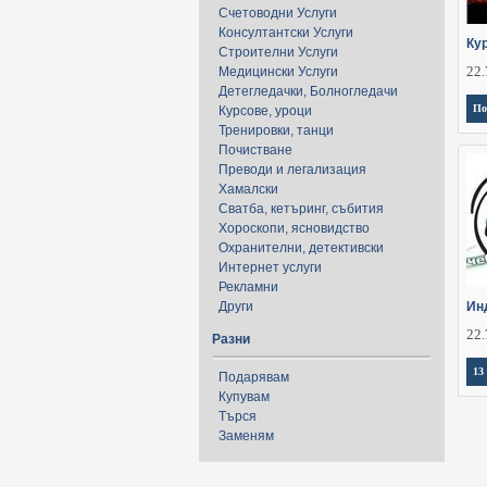
Счетоводни Услуги
Консултантски Услуги
Ку
Строителни Услуги
22.
Медицински Услуги
Детегледачки, Болногледачи
По
Курсове, уроци
Тренировки, танци
Почистване
Преводи и легализация
Хамалски
Сватба, кетъринг, събития
Хороскопи, ясновидство
Охранителни, детективски
Интернет услуги
Рекламни
Други
Ин
22.
Разни
13
Подарявам
Купувам
Търся
Заменям