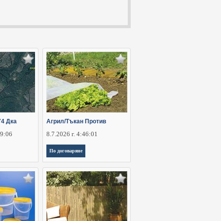
74 Дка
Агрил/Тъкан Против
29:06
8.7.2026 г. 4:46:01
По договаряне