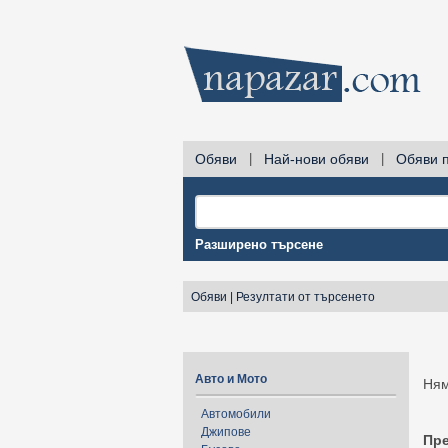
Обяви
|
Най-нови обяви
|
Обяви 
Разширено търсене
Обяви
|
Резултати от търсенето
Авто и Мото
Ням
Автомобили
Джипове
Пр