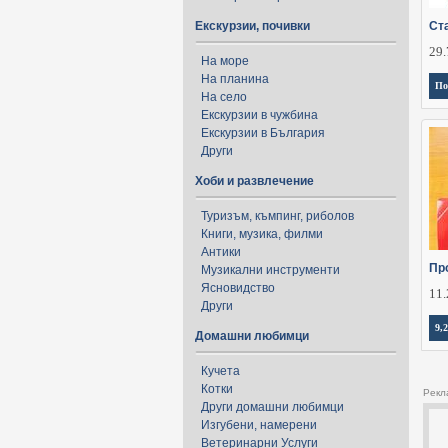
Екскурзии, почивки
Ст
29.
На море
На планина
По
На село
Екскурзии в чужбина
Екскурзии в България
Други
Хоби и развлечение
Туризъм, къмпинг, риболов
Книги, музика, филми
Антики
Пр
Музикални инструменти
Ясновидство
11.
Други
9,2
Домашни любимци
Кучета
Котки
Рекл
Други домашни любимци
Изгубени, намерени
Ветеринарни Услуги