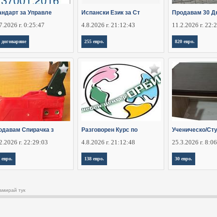
андарт за Управле
Испански Език за Ст
Продавам 30 Д
7.2026 г. 0:25:47
4.8.2026 г. 21:12:43
11.2.2026 г. 22:
 договаряне
255 евро.
820 евро.
одавам Спирачка з
Разговорен Курс по
Ученическо/Ст
2.2026 г. 22:29:03
4.8.2026 г. 21:12:48
25.3.2026 г. 8:0
 евро.
138 евро.
30 евро.
амирай тук