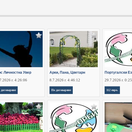
рс Личностна Увер
Арки, Пана, Цветарн
Португалски Ез
7.2026 г. 4:26:06
8.7.2026 г. 4:46:12
29.7.2026 г. 0:2
 договаряне
По договаряне
112 евро.