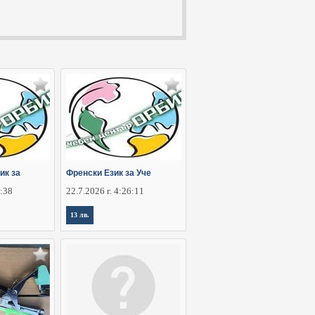
ик за
Френски Език за Уче
5:38
22.7.2026 г. 4:26:11
13 лв.