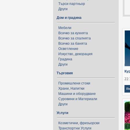
Търси партньор
Други
Дом и градина
Мебели
Всичко за кухнята
Всичко за спалнята
Всичко за банята
Осветление
Изкуство, декорация
Градина
Други
Ку
Търговия
22.
Промишлени стоки
Храни, Напитки
По
Машини и оборудване
Суровини и Материали
Други
Услуги
Козметични, фризьорски
Транспортни Услуги