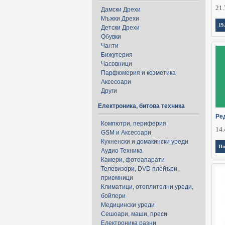
21.
Дамски Дрехи
Мъжки Дрехи
19
Детски Дрехи
Обувки
Чанти
Бижутерия
Часовници
Парфюмерия и козметика
Аксесоари
Други
Електроника, битова техника
Ре
Компютри, периферия
14.
GSM и Аксесоари
Кухненски и домакински уреди
По
Аудио Техника
Камери, фотоапарати
Телевизори, DVD плейъри,
приемници
Климатици, отоплителни уреди,
бойлери
Медицински уреди
Сешоари, маши, преси
Електроника разни