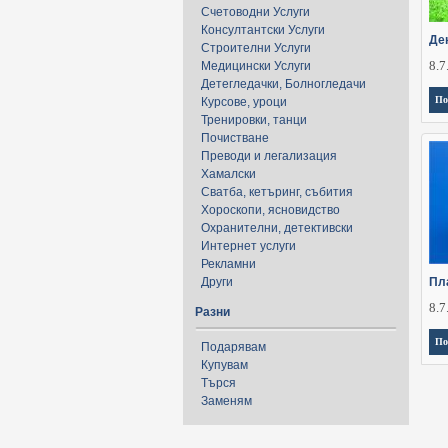
Счетоводни Услуги
Консултантски Услуги
Де
Строителни Услуги
8.7
Медицински Услуги
Детегледачки, Болногледачи
По
Курсове, уроци
Тренировки, танци
Почистване
Преводи и легализация
Хамалски
Сватба, кетъринг, събития
Хороскопи, ясновидство
Охранителни, детективски
Интернет услуги
Рекламни
Други
Пл
8.7
Разни
По
Подарявам
Купувам
Търся
Заменям