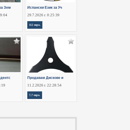
ка Зем
Испански Език за Уч
29:04
29.7.2026 г. 0:25:39
112 евро.
удентс
Продавам Дискове и
6:19
11.2.2026 г. 22:28:54
7,7 евро.