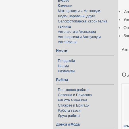
Бусове
Камиони
Мотоциклети и Мотопеди
Из
Лодки, каравани, други
Ув
Селскостопанска, строителна
техника
Оп
Авточасти и Аксесоари
За
Автосервизи и Автоуслуги
Авто Разни
Ако
Имоти
Продажби
Наеми
Разменям
Об
Работа
Постоянна работа
Сезонна и Почасова
Работа в чужбина
Стажове и Бригади
Работа търси
Друга работа
Дрехи и Мода
Фъ