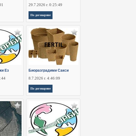
:01
29.7.2026 г. 0:25:49
По договаряне
ки Ез
Биоразградими Сакси
5:44
8.7.2026 г. 4:46:09
По договаряне