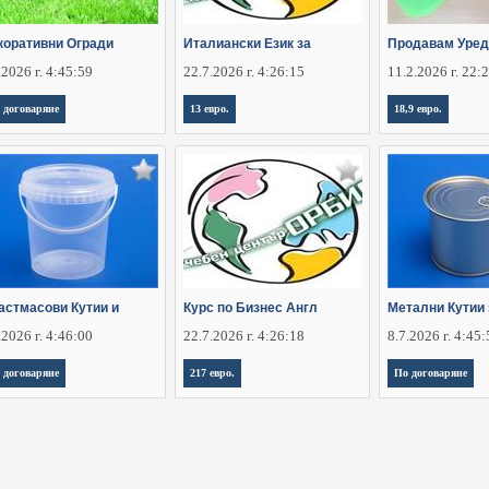
коративни Огради
Италиански Език за
Продавам Уред
.2026 г. 4:45:59
22.7.2026 г. 4:26:15
11.2.2026 г. 22:
 договаряне
13 евро.
18,9 евро.
астмасови Кутии и
Курс по Бизнес Англ
Метални Кутии 
.2026 г. 4:46:00
22.7.2026 г. 4:26:18
8.7.2026 г. 4:45
 договаряне
217 евро.
По договаряне