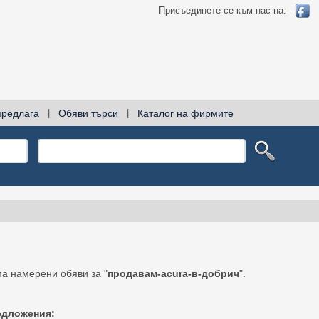
Присъединете се към нас на:
предлага
|
Обяви търси
|
Каталог на фирмите
а намерени обяви за "
продавам-acura-в-добрич
".
едложения: