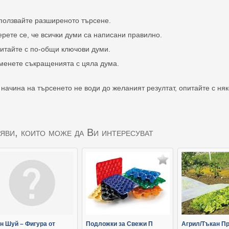
ползвайте разширеното търсене.
ерете се, че всички думи са написани правилно.
итайте с по-общи ключови думи.
менете съкращенията с цяла дума.
 начина на търсенето не води до желаният резултат, опитайте с ня
яви, които може да Ви интересуват
н Шуй – Фигура от
Подложки за Свежи П
Агрил/Тъкан П