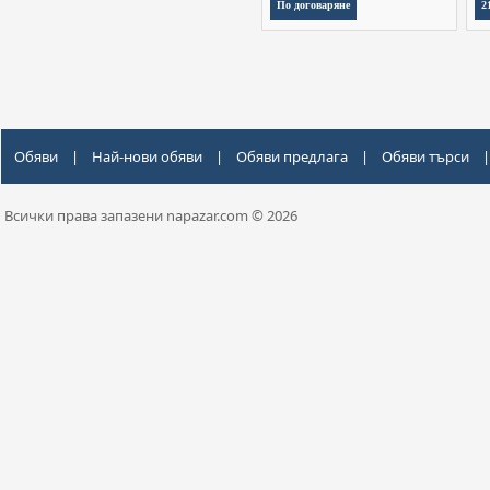
По договаряне
2
Обяви
|
Най-нови обяви
|
Обяви предлага
|
Обяви търси
|
Всички права запазени napazar.com © 2026