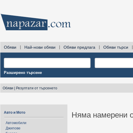
Обяви
|
Най-нови обяви
|
Обяви предлага
|
Обяви търси
|
Разширено търсене
Обяви
|
Резултати от търсенето
Авто и Мото
Няма намерени о
Автомобили
Джипове