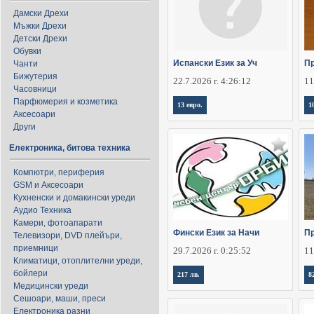
Дамски Дрехи
Мъжки Дрехи
Детски Дрехи
Обувки
Испански Език за Уч
П
Чанти
Бижутерия
22.7.2026 г. 4:26:12
11
Часовници
Парфюмерия и козметика
13 евро.
1
Аксесоари
Други
Електроника, битова техника
Компютри, периферия
GSM и Аксесоари
Кухненски и домакински уреди
Аудио Техника
Камери, фотоапарати
Фински Език за Начи
Пр
Телевизори, DVD плейъри,
приемници
29.7.2026 г. 0:25:52
11
Климатици, отоплителни уреди,
бойлери
217 лв.
8
Медицински уреди
Сешоари, маши, преси
Електроника разни