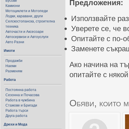
Предложения:
Бусове
Камиони
Мотоциклети и Мотопеди
Лодки, каравани, други
Използвайте ра
Селскостопанска, строителна
Уверете се, че 
техника
Авточасти и Аксесоари
Опитайте с по-
Автосервизи и Автоуслуги
Авто Разни
Заменете съкращ
Имоти
Продажби
Ако начина на тъ
Наеми
Разменям
опитайте с някой
Работа
Постоянна работа
Сезонна и Почасова
Обяви, които м
Работа в чужбина
Стажове и Бригади
Работа търси
Друга работа
Дрехи и Мода