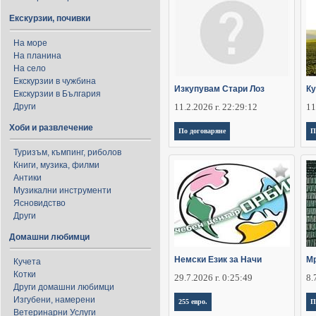
Екскурзии, почивки
На море
На планина
На село
Екскурзии в чужбина
Изкупувам Стари Лоз
К
Екскурзии в България
Други
11.2.2026 г. 22:29:12
11
Хоби и развлечение
По договаряне
П
Туризъм, къмпинг, риболов
Книги, музика, филми
Антики
Музикални инструменти
Ясновидство
Други
Домашни любимци
Немски Език за Начи
Мр
Кучета
Котки
29.7.2026 г. 0:25:49
8.
Други домашни любимци
Изгубени, намерени
255 евро.
П
Ветеринарни Услуги