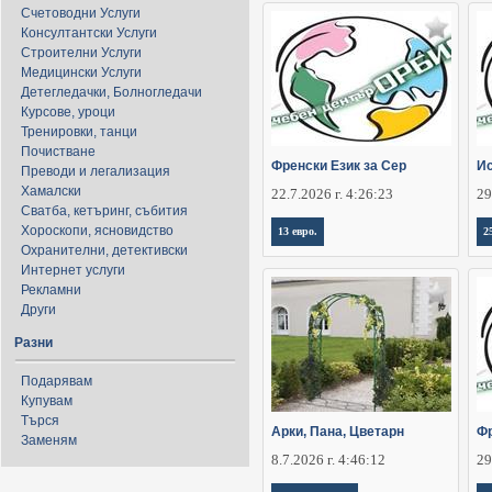
Счетоводни Услуги
Консултантски Услуги
Строителни Услуги
Медицински Услуги
Детегледачки, Болногледачи
Курсове, уроци
Тренировки, танци
Почистване
Френски Език за Сер
Ис
Преводи и легализация
Хамалски
22.7.2026 г. 4:26:23
29
Сватба, кетъринг, събития
Хороскопи, ясновидство
13 евро.
2
Охранителни, детективски
Интернет услуги
Рекламни
Други
Разни
Подарявам
Купувам
Търся
Арки, Пана, Цветарн
Фр
Заменям
8.7.2026 г. 4:46:12
29