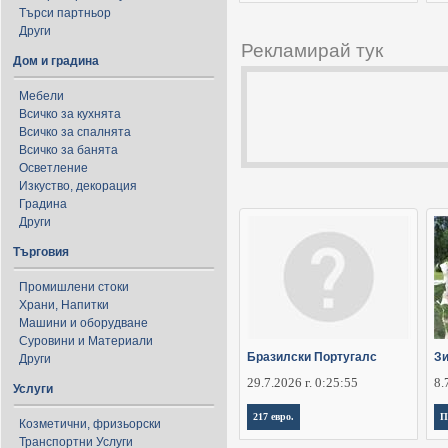
Търси партньор
Други
Рекламирай тук
Дом и градина
Мебели
Всичко за кухнята
Всичко за спалнята
Всичко за банята
Осветление
Изкуство, декорация
Градина
Други
Търговия
Промишлени стоки
Храни, Напитки
Машини и оборудване
Суровини и Материали
Бразилски Португалс
Зи
Други
29.7.2026 г. 0:25:55
8.
Услуги
217 евро.
П
Козметични, фризьорски
Транспортни Услуги