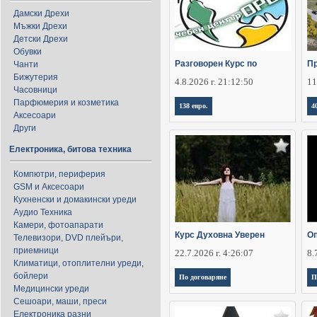
Дамски Дрехи
Мъжки Дрехи
Детски Дрехи
Обувки
Разговорен Курс по
П
Чанти
Бижутерия
4.8.2026 г. 21:12:50
11
Часовници
Парфюмерия и козметика
138 евро.
4
Аксесоари
Други
Електроника, битова техника
Компютри, периферия
GSM и Аксесоари
Кухненски и домакински уреди
Аудио Техника
Камери, фотоапарати
Курс Духовна Уверен
Оп
Телевизори, DVD плейъри,
приемници
22.7.2026 г. 4:26:07
8.
Климатици, отоплителни уреди,
бойлери
По договаряне
П
Медицински уреди
Сешоари, маши, преси
Електроника разни