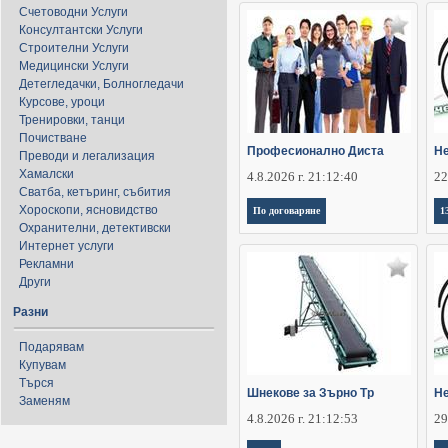
Счетоводни Услуги
Консултантски Услуги
Строителни Услуги
Медицински Услуги
Детегледачки, Болногледачи
Курсове, уроци
Тренировки, танци
Почистване
Професионално Диста
Не
Преводи и легализация
Хамалски
4.8.2026 г. 21:12:40
22
Сватба, кетъринг, събития
Хороскопи, ясновидство
По договаряне
1
Охранителни, детективски
Интернет услуги
Рекламни
Други
Разни
Подарявам
Купувам
Търся
Шнекове за Зърно Тр
Не
Заменям
4.8.2026 г. 21:12:53
29