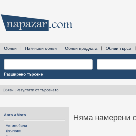
Обяви
|
Най-нови обяви
|
Обяви предлага
|
Обяви търси
|
Разширено търсене
Обяви
|
Резултати от търсенето
Авто и Мото
Няма намерени о
Автомобили
Джипове