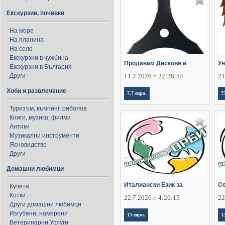
Екскурзии, почивки
На море
На планина
На село
Екскурзии в чужбина
Продавам Дискове и
Ун
Екскурзии в България
Други
11.2.2026 г. 22:28:54
21
Хоби и развлечение
7,7 евро.
7
Туризъм, къмпинг, риболов
Книги, музика, филми
Антики
Музикални инструменти
Ясновидство
Други
Домашни любимци
Италиански Език за
Се
Кучета
Котки
22.7.2026 г. 4:26:15
22
Други домашни любимци
Изгубени, намерени
13 евро.
1
Ветеринарни Услуги