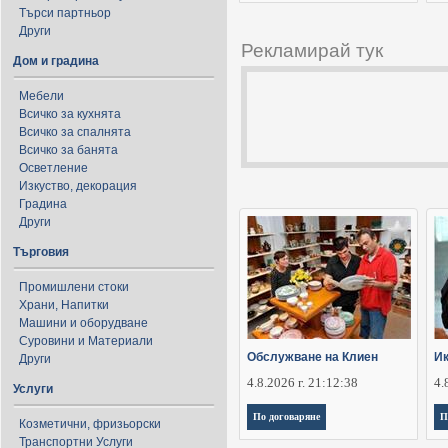
Търси партньор
Други
Рекламирай тук
Дом и градина
Мебели
Всичко за кухнята
Всичко за спалнята
Всичко за банята
Осветление
Изкуство, декорация
Градина
Други
Търговия
Промишлени стоки
Храни, Напитки
Машини и оборудване
Суровини и Материали
Обслужване на Клиен
Ик
Други
4.8.2026 г. 21:12:38
4.
Услуги
По договаряне
П
Козметични, фризьорски
Транспортни Услуги