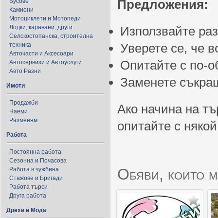
Предложения:
Бусове
Камиони
Мотоциклети и Мотопеди
Лодки, каравани, други
Използвайте ра
Селскостопанска, строителна
Уверете се, че 
техника
Авточасти и Аксесоари
Опитайте с по-
Автосервизи и Автоуслуги
Авто Разни
Заменете съкращ
Имоти
Продажби
Ако начина на тъ
Наеми
Разменям
опитайте с някой
Работа
Постоянна работа
Сезонна и Почасова
Обяви, които м
Работа в чужбина
Стажове и Бригади
Работа търси
Друга работа
Дрехи и Мода