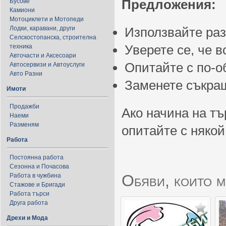
Предложения:
Бусове
Камиони
Мотоциклети и Мотопеди
Лодки, каравани, други
Използвайте ра
Селскостопанска, строителна
Уверете се, че 
техника
Авточасти и Аксесоари
Опитайте с по-
Автосервизи и Автоуслуги
Авто Разни
Заменете съкращ
Имоти
Продажби
Ако начина на тъ
Наеми
Разменям
опитайте с някой
Работа
Постоянна работа
Сезонна и Почасова
Обяви, които м
Работа в чужбина
Стажове и Бригади
Работа търси
Друга работа
Дрехи и Мода