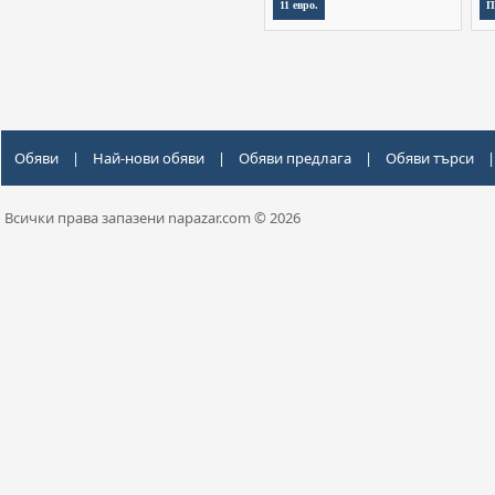
11 евро.
П
Обяви
|
Най-нови обяви
|
Обяви предлага
|
Обяви търси
|
Всички права запазени napazar.com © 2026