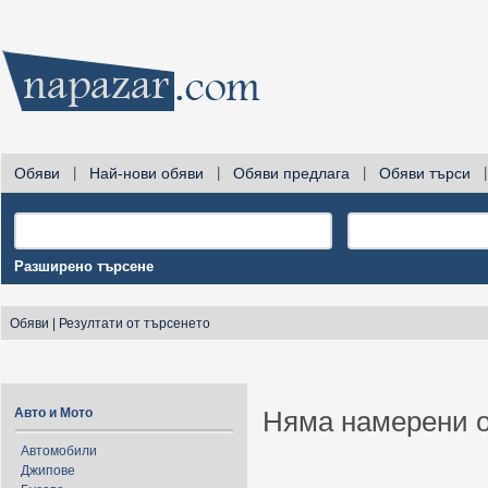
Обяви
|
Най-нови обяви
|
Обяви предлага
|
Обяви търси
|
Разширено търсене
Обяви
|
Резултати от търсенето
Авто и Мото
Няма намерени о
Автомобили
Джипове