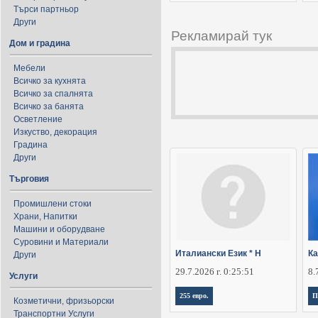
Търси партньор
Други
Рекламирай тук
Дом и градина
Мебели
Всичко за кухнята
Всичко за спалнята
Всичко за банята
Осветление
Изкуство, декорация
Градина
Други
Търговия
Промишлени стоки
Храни, Напитки
Машини и оборудване
Суровини и Материали
Италиански Език * Н
Ка
Други
29.7.2026 г. 0:25:51
8.
Услуги
255 евро.
П
Козметични, фризьорски
Транспортни Услуги