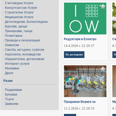
Счетоводни Услуги
Консултантски Услуги
Строителни Услуги
Медицински Услуги
Детегледачки, Болногледачи
Курсове, уроци
Тренировки, танци
Почистване
Редуктори и Електро
Ск
Преводи и легализация
Хамалски
14.4.2026 г. 22:29:37
8.
Сватба, кетъринг, събития
Хороскопи, ясновидство
По договаряне
П
Охранителни, детективски
Интернет услуги
Рекламни
Други
Разни
Подарявам
Купувам
Търся
Продавам Вериги за
Мр
Заменям
11.2.2026 г. 22:28:55
8.