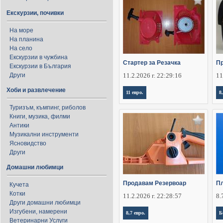
Екскурзии, почивки
На море
На планина
На село
Екскурзии в чужбина
Стартер за Резачка
Пр
Екскурзии в България
Други
11.2.2026 г. 22:29:16
11
Хоби и развлечение
11 евро.
8
Туризъм, къмпинг, риболов
Книги, музика, филми
Антики
Музикални инструменти
Ясновидство
Други
Домашни любимци
Продавам Резервоар
Пл
Кучета
Котки
11.2.2026 г. 22:28:57
8.
Други домашни любимци
Изгубени, намерени
8,7 евро.
Б
Ветеринарни Услуги