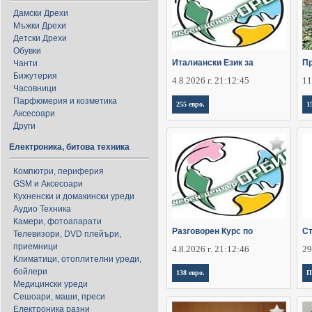
Дамски Дрехи
Мъжки Дрехи
Детски Дрехи
Обувки
Италиански Език за
П
Чанти
Бижутерия
4.8.2026 г. 21:12:45
11
Часовници
Парфюмерия и козметика
255 евро.
1
Аксесоари
Други
Електроника, битова техника
Компютри, периферия
GSM и Аксесоари
Кухненски и домакински уреди
Аудио Техника
Камери, фотоапарати
Разговорен Курс по
Ст
Телевизори, DVD плейъри,
приемници
4.8.2026 г. 21:12:46
29
Климатици, отоплителни уреди,
бойлери
138 евро.
П
Медицински уреди
Сешоари, маши, преси
Електроника разни