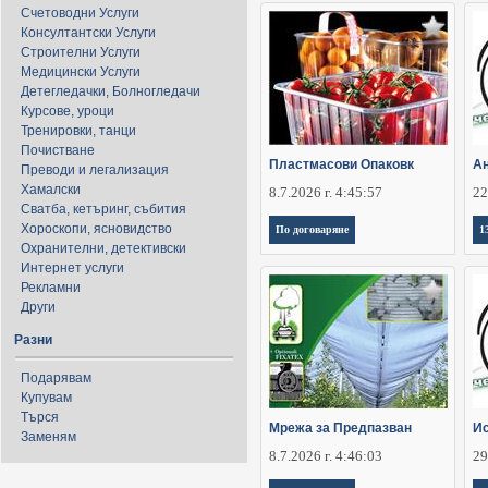
Счетоводни Услуги
Консултантски Услуги
Строителни Услуги
Медицински Услуги
Детегледачки, Болногледачи
Курсове, уроци
Тренировки, танци
Почистване
Пластмасови Опаковк
Ан
Преводи и легализация
Хамалски
8.7.2026 г. 4:45:57
22
Сватба, кетъринг, събития
Хороскопи, ясновидство
По договаряне
1
Охранителни, детективски
Интернет услуги
Рекламни
Други
Разни
Подарявам
Купувам
Търся
Мрежа за Предпазван
Ис
Заменям
8.7.2026 г. 4:46:03
29