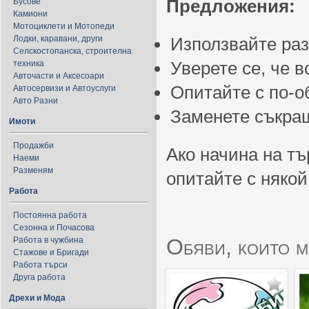
Предложения:
Бусове
Камиони
Мотоциклети и Мотопеди
Лодки, каравани, други
Използвайте ра
Селскостопанска, строителна
Уверете се, че 
техника
Авточасти и Аксесоари
Опитайте с по-
Автосервизи и Автоуслуги
Авто Разни
Заменете съкращ
Имоти
Продажби
Ако начина на тъ
Наеми
Разменям
опитайте с някой
Работа
Постоянна работа
Сезонна и Почасова
Обяви, които м
Работа в чужбина
Стажове и Бригади
Работа търси
Друга работа
Дрехи и Мода