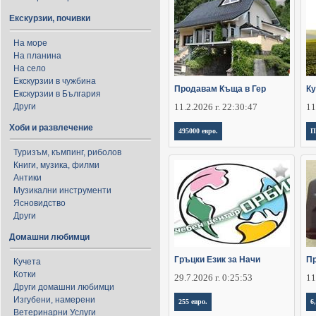
Екскурзии, почивки
На море
На планина
На село
Екскурзии в чужбина
Продавам Къща в Гер
К
Екскурзии в България
Други
11.2.2026 г. 22:30:47
11
Хоби и развлечение
495000 евро.
П
Туризъм, къмпинг, риболов
Книги, музика, филми
Антики
Музикални инструменти
Ясновидство
Други
Домашни любимци
Гръцки Език за Начи
Пр
Кучета
Котки
29.7.2026 г. 0:25:53
11
Други домашни любимци
Изгубени, намерени
255 евро.
6
Ветеринарни Услуги