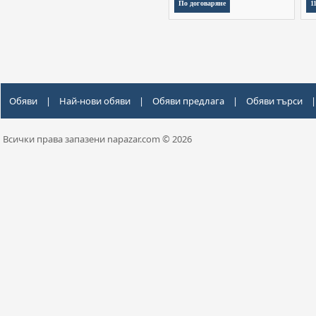
По договаряне
1
Обяви
|
Най-нови обяви
|
Обяви предлага
|
Обяви търси
|
Всички права запазени napazar.com © 2026