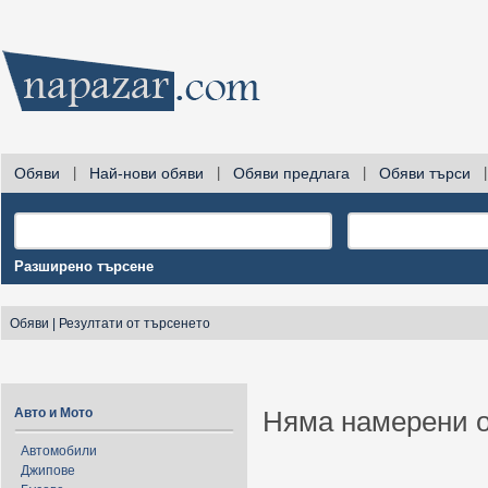
Обяви
|
Най-нови обяви
|
Обяви предлага
|
Обяви търси
|
Разширено търсене
Обяви
|
Резултати от търсенето
Авто и Мото
Няма намерени о
Автомобили
Джипове