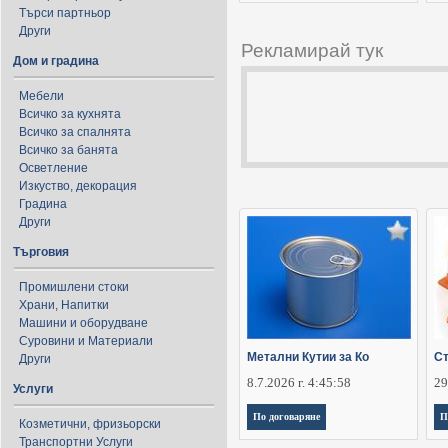
Търси партньор
Други
Рекламирай тук
Дом и градина
Мебели
Всичко за кухнята
Всичко за спалнята
Всичко за банята
Осветление
Изкуство, декорация
Градина
Други
Търговия
Промишлени стоки
Храни, Напитки
Машини и оборудване
Суровини и Материали
Метални Кутии за Ко
Ст
Други
8.7.2026 г. 4:45:58
29
Услуги
По договаряне
П
Козметични, фризьорски
Транспортни Услуги