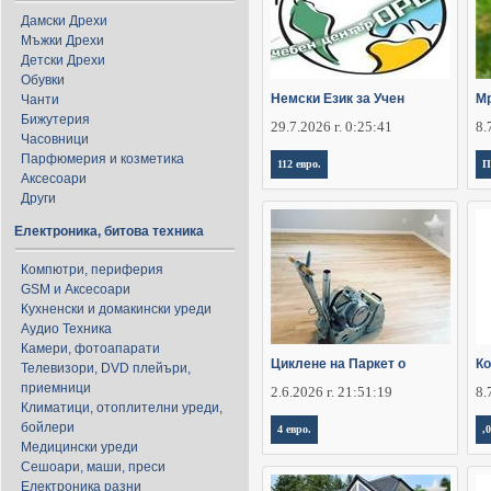
Дамски Дрехи
Мъжки Дрехи
Детски Дрехи
Обувки
Немски Език за Учен
Мр
Чанти
Бижутерия
29.7.2026 г. 0:25:41
8.
Часовници
Парфюмерия и козметика
112 евро.
П
Аксесоари
Други
Електроника, битова техника
Компютри, периферия
GSM и Аксесоари
Кухненски и домакински уреди
Аудио Техника
Камери, фотоапарати
Циклене на Паркет о
Ко
Телевизори, DVD плейъри,
приемници
2.6.2026 г. 21:51:19
8.
Климатици, отоплителни уреди,
бойлери
4 евро.
,
Медицински уреди
Сешоари, маши, преси
Електроника разни