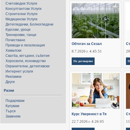
Счетоводни Услуги
Консултантски Услуги
Строителни Услуги
Медицински Услуги
Детегледачки, Болногледачи
Курсове, уроци
Тренировки, танци
Почистване
Обтегач за Сезал
Ст
Преводи и легализация
Хамалски
8.7.2026 г. 4:45:51
29
Сватба, кетъринг, събития
Хороскопи, ясновидство
По договаряне
П
Охранителни, детективски
Интернет услуги
Рекламни
Други
Разни
Подарявам
Купувам
Търся
Курс Увереност в Тя
Ст
Заменям
22.7.2026 г. 4:26:05
11