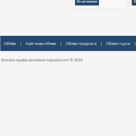
По договаряне
1
Обяви
|
Най-нови обяви
|
Обяви предлага
|
Обяви търси
|
Всички права запазени napazar.com © 2026