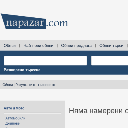
Обяви
|
Най-нови обяви
|
Обяви предлага
|
Обяви търси
|
Разширено търсене
Обяви
|
Резултати от търсенето
Авто и Мото
Няма намерени о
Автомобили
Джипове