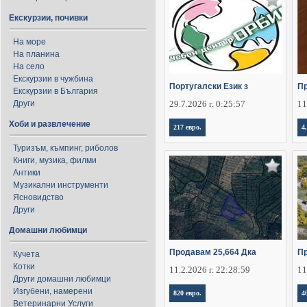
Екскурзии, почивки
На море
На планина
На село
Екскурзии в чужбина
Португалски Език з
П
Екскурзии в България
Други
29.7.2026 г. 0:25:57
11
Хоби и развлечение
217 евро.
4
Туризъм, къмпинг, риболов
Книги, музика, филми
Антики
Музикални инструменти
Ясновидство
Други
Домашни любимци
Продавам 25,664 Дка
П
Кучета
Котки
11.2.2026 г. 22:28:59
11
Други домашни любимци
Изгубени, намерени
820 евро.
4
Ветеринарни Услуги