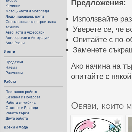
Предложения:
Бусове
Камиони
Мотоциклети и Мотопеди
Лодки, каравани, други
Използвайте ра
Селскостопанска, строителна
Уверете се, че 
техника
Авточасти и Аксесоари
Опитайте с по-
Автосервизи и Автоуслуги
Авто Разни
Заменете съкращ
Имоти
Продажби
Ако начина на тъ
Наеми
Разменям
опитайте с някой
Работа
Постоянна работа
Сезонна и Почасова
Обяви, които м
Работа в чужбина
Стажове и Бригади
Работа търси
Друга работа
Дрехи и Мода