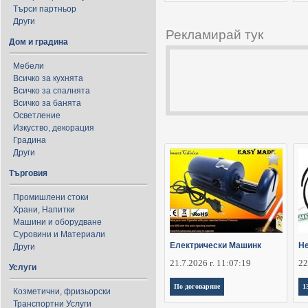
Търси партньор
Други
Рекламирай тук
Дом и градина
Мебели
Всичко за кухнята
Всичко за спалнята
Всичко за банята
Осветление
Изкуство, декорация
Градина
Други
Търговия
Промишлени стоки
Храни, Напитки
Машини и оборудване
Суровини и Материали
Електрически Машинк
Не
Други
21.7.2026 г. 11:07:19
22
Услуги
По договаряне
1
Козметични, фризьорски
Транспортни Услуги