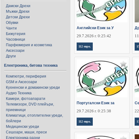
Дамски Дрехи
Мъжки Дрехи
Детски Дрехи
Обувки
Английски Език за У
Д
Чанти
Бижутерия
29.7.2026 г. 0:25:42
11
Часовници
Парфюмерия и козметика
112 евро.
1
Аксесоари
Други
Електроника, битова техника
Компютри, периферия
GSM и Аксесоари
Кухненски и домакински уреди
Аудио Техника
Камери, фотоапарати
Португалски Език за
Се
Телевизори, DVD плейъри,
приемници
29.7.2026 г. 0:25:38
22
Климатици, отоплителни уреди,
бойлери
112 евро.
1
Медицински уреди
Сешоари, маши, преси
Електроника разни