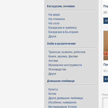
Екскурзии, почивки
Пор
29.
На море
На планина
21
На село
Екскурзии в чужбина
Екскурзии в България
Други
Хоби и развлечение
Туризъм, къмпинг, риболов
Книги, музика, филми
Антики
Пр
Музикални инструменти
Ясновидство
11.
Други
8,7
Домашни любимци
Кучета
Котки
Рекл
Други домашни любимци
Изгубени, намерени
Ветеринарни Услуги