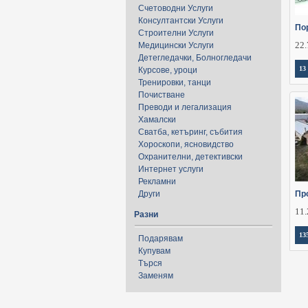
Счетоводни Услуги
Консултантски Услуги
По
Строителни Услуги
22.
Медицински Услуги
Детегледачки, Болногледачи
13
Курсове, уроци
Тренировки, танци
Почистване
Преводи и легализация
Хамалски
Сватба, кетъринг, събития
Хороскопи, ясновидство
Охранителни, детективски
Интернет услуги
Рекламни
Други
Пр
11.
Разни
13
Подарявам
Купувам
Търся
Заменям