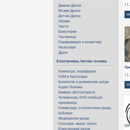
11.
Дамски Дрехи
Мъжки Дрехи
15
Детски Дрехи
Обувки
Чанти
Бижутерия
Часовници
Парфюмерия и козметика
Аксесоари
Други
Електроника, битова техника
Пр
Компютри, периферия
11.
GSM и Аксесоари
Кухненски и домакински уреди
13
Аудио Техника
Камери, фотоапарати
Телевизори, DVD плейъри,
приемници
Климатици, отоплителни уреди,
бойлери
Медицински уреди
Сешоари, маши, преси
Електроника разни