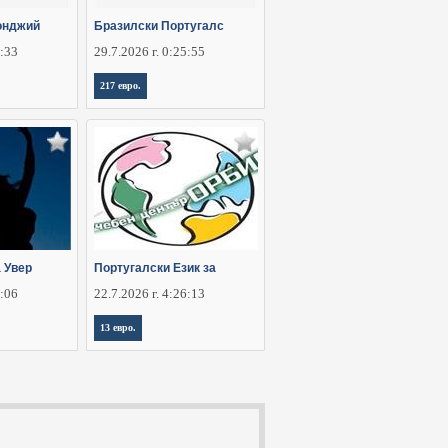
онджий
Бразилски Португалс
0:33
29.7.2026 г. 0:25:55
217 евро.
 Увер
Португалски Език за
6:06
22.7.2026 г. 4:26:13
13 евро.