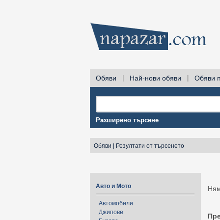
Обяви
|
Най-нови обяви
|
Обяви 
Разширено търсене
Обяви
|
Резултати от търсенето
Авто и Мото
Ням
Автомобили
Джипове
Пр