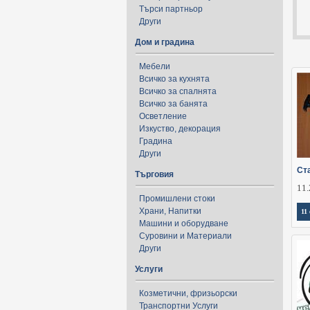
Търси партньор
Други
Дом и градина
Мебели
Всичко за кухнята
Всичко за спалнята
Всичко за банята
Осветление
Изкуство, декорация
Градина
Други
Ст
Търговия
11.
Промишлени стоки
Храни, Напитки
11
Машини и оборудване
Суровини и Материали
Други
Услуги
Козметични, фризьорски
Транспортни Услуги