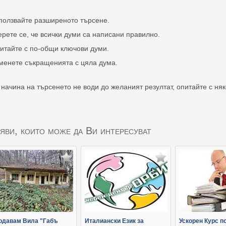
ползвайте разширеното търсене.
ерете се, че всички думи са написани правилно.
итайте с по-общи ключови думи.
менете съкращенията с цяла дума.
 начина на търсенето не води до желаният резултат, опитайте с ня
яви, които може да Ви интересуват
одавам Вила "Габъ
Италиански Език за
Ускорен Курс п