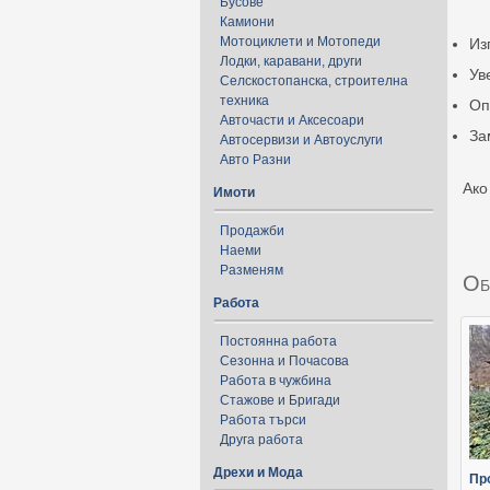
Бусове
Камиони
Мотоциклети и Мотопеди
Из
Лодки, каравани, други
Ув
Селскостопанска, строителна
техника
Оп
Авточасти и Аксесоари
За
Автосервизи и Автоуслуги
Авто Разни
Ако
Имоти
Продажби
Наеми
Разменям
Об
Работа
Постоянна работа
Сезонна и Почасова
Работа в чужбина
Стажове и Бригади
Работа търси
Друга работа
Дрехи и Мода
Пр