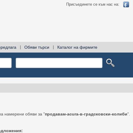
Присъединете се към нас на:
предлага
|
Обяви търси
|
Каталог на фирмите
а намерени обяви за "
продавам-acura-в-градсковски-колиби
".
едложения: