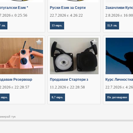
тугалски Език *
Руски Език за Серти
Закачливи Куп
7.2026 г. 0:25:56
22.7.2026 г. 4:26:22
2.8.2026 г. 16:0
7 лв.
13 евро.
11,9 лв.
одавам Резервоар
Продавам Стартери з
Курс Личностна
2.2026 г. 22:28:57
11.2.2026 г. 22:28:58
22.7.2026 г. 4:2
 евро.
8,7 евро.
По договаряне
амирай тук