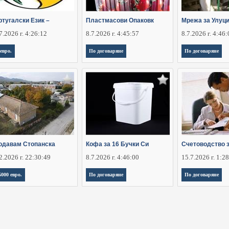
ртугалски Език –
Пластмасови Опаковк
Мрежа за Улуц
7.2026 г. 4:26:12
8.7.2026 г. 4:45:57
8.7.2026 г. 4:46
 евро.
По договаряне
По договаряне
одавам Стопанска
Кофа за 16 Бучки Си
Счетоводство 
2.2026 г. 22:30:49
8.7.2026 г. 4:46:00
15.7.2026 г. 1:2
5000 евро.
По договаряне
По договаряне