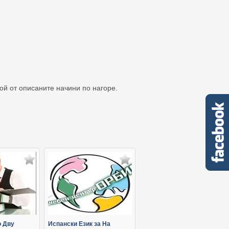
кой от описаните начини по нагоре.
о Дву
Испански Език за На