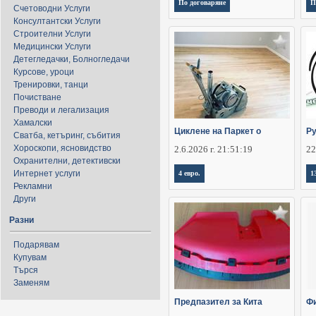
По договаряне
П
Счетоводни Услуги
Консултантски Услуги
Строителни Услуги
Медицински Услуги
Детегледачки, Болногледачи
Курсове, уроци
Тренировки, танци
Почистване
Преводи и легализация
Хамалски
Циклене на Паркет о
Ру
Сватба, кетъринг, събития
Хороскопи, ясновидство
2.6.2026 г. 21:51:19
22
Охранителни, детективски
Интернет услуги
4 евро.
1
Рекламни
Други
Разни
Подарявам
Купувам
Търся
Заменям
Предпазител за Кита
Фи