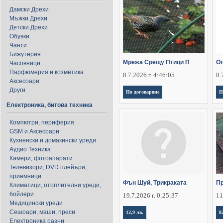
Дамски Дрехи
Мъжки Дрехи
Детски Дрехи
Обувки
Чанти
Бижутерия
Мрежа Срещу Птици П
О
Часовници
Парфюмерия и козметика
8.7.2026 г. 4:46:05
8.
Аксесоари
Други
По договаряне
П
Електроника, битова техника
Компютри, периферия
GSM и Аксесоари
Кухненски и домакински уреди
Аудио Техника
Камери, фотоапарати
Телевизори, DVD плейъри,
приемници
Фън Шуй, Трикраката
Пр
Климатици, отоплителни уреди,
бойлери
19.7.2026 г. 0:25:37
11
Медицински уреди
Сешоари, маши, преси
12,9 лв.
8
Електроника разни