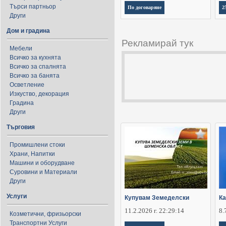
Търси партньор
По договаряне
2
Други
Дом и градина
Рекламирай тук
Мебели
Всичко за кухнята
Всичко за спалнята
Всичко за банята
Осветление
Изкуство, декорация
Градина
Други
Търговия
Промишлени стоки
Храни, Напитки
Машини и оборудване
Суровини и Материали
Други
Услуги
Купувам Земеделски
Ка
11.2.2026 г. 22:29:14
8.
Козметични, фризьорски
Транспортни Услуги