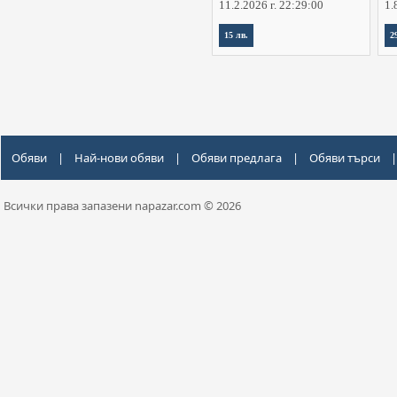
11.2.2026 г. 22:29:00
1.
15 лв.
2
Обяви
|
Най-нови обяви
|
Обяви предлага
|
Обяви търси
|
Всички права запазени napazar.com © 2026