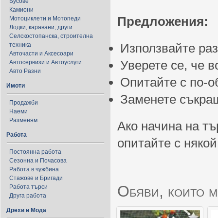
Бусове
Камиони
Предложения:
Мотоциклети и Мотопеди
Лодки, каравани, други
Селскостопанска, строителна
Използвайте ра
техника
Авточасти и Аксесоари
Уверете се, че 
Автосервизи и Автоуслуги
Авто Разни
Опитайте с по-
Имоти
Заменете съкращ
Продажби
Наеми
Разменям
Ако начина на тъ
Работа
опитайте с някой
Постоянна работа
Сезонна и Почасова
Работа в чужбина
Стажове и Бригади
Обяви, които м
Работа търси
Друга работа
Дрехи и Мода