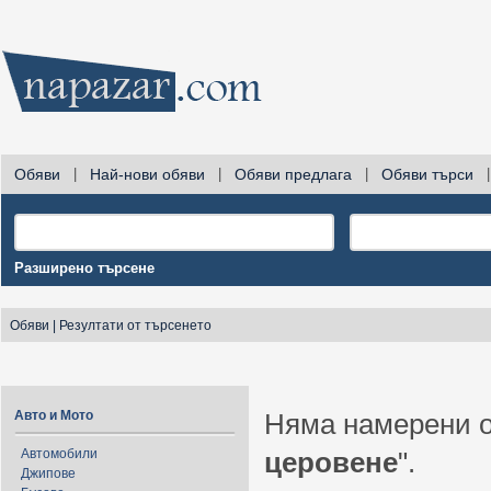
Обяви
|
Най-нови обяви
|
Обяви предлага
|
Обяви търси
|
Разширено търсене
Обяви
|
Резултати от търсенето
Авто и Мото
Няма намерени о
Автомобили
церовене
".
Джипове