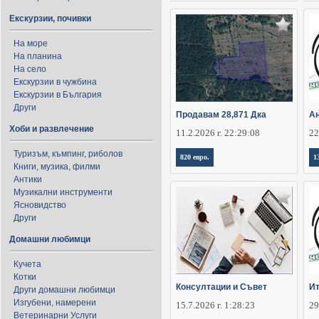
Екскурзии, почивки
На море
На планина
На село
Екскурзии в чужбина
Екскурзии в България
Други
Продавам 28,871 Дка
Ан
Хоби и развлечение
11.2.2026 г. 22:29:08
22
Туризъм, къмпинг, риболов
820 евро.
1
Книги, музика, филми
Антики
Музикални инструменти
Ясновидство
Други
Домашни любимци
Кучета
Котки
Консултации и Съвет
Ит
Други домашни любимци
Изгубени, намерени
15.7.2026 г. 1:28:23
29
Ветеринарни Услуги