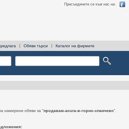
Присъединете се към нас на:
предлага
|
Обяви търси
|
Каталог на фирмите
а намерени обяви за "
продавам-acura-в-горно-спанчево
".
едложения: