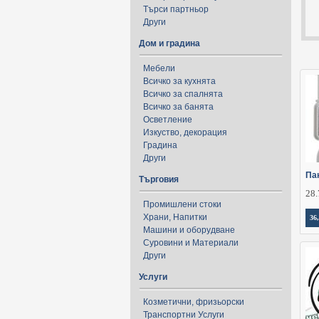
Търси партньор
Други
Дом и градина
Мебели
Всичко за кухнята
Всичко за спалнята
Всичко за банята
Осветление
Изкуство, декорация
Градина
Други
Пан
Търговия
28.
Промишлени стоки
Храни, Напитки
36
Машини и оборудване
Суровини и Материали
Други
Услуги
Козметични, фризьорски
Транспортни Услуги