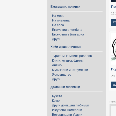
Екскурзии, почивки
Пр
11.
На море
На планина
19
На село
Екскурзии в чужбина
Екскурзии в България
Други
Хоби и развлечение
Туризъм, къмпинг, риболов
Книги, музика, филми
Антики
По
Музикални инструменти
Ясновидство
29.
Други
11
Домашни любимци
Кучета
Котки
Рекл
Други домашни любимци
Изгубени, намерени
Ветеринарни Услуги