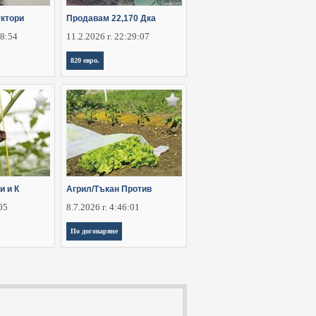
ктори
Продавам 22,170 Дка
28:54
11.2.2026 г. 22:29:07
820 евро.
и и К
Агрил/Тъкан Против
:05
8.7.2026 г. 4:46:01
По договаряне