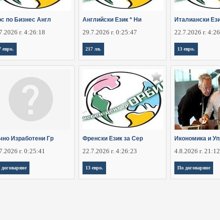
рс по Бизнес Англ
Английски Език * Ни
Италиански Ези
7.2026 г. 4:26:18
29.7.2026 г. 0:25:47
22.7.2026 г. 4:2
7 евро.
217 лв.
13 евро.
чно Изработени Гр
Френски Език за Сер
Икономика и У
7.2026 г. 0:25:41
22.7.2026 г. 4:26:23
4.8.2026 г. 21:1
 договаряне
13 евро.
По договаряне