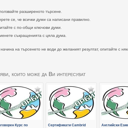
ползвайте разширеното търсене.
ерете се, че всички думи са написани правилно.
итайте с по-общи ключови думи.
менете съкращенията с цяла дума.
 начина на търсенето не води до желаният резултат, опитайте с ня
яви, които може да Ви интересуват
зговорен Курс по
Сертификати Cambrid
Английски Език