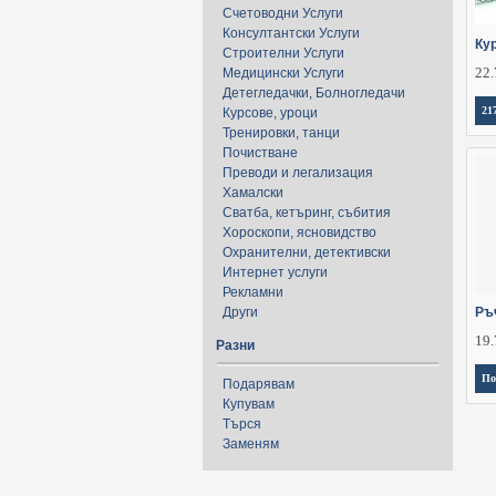
Счетоводни Услуги
Консултантски Услуги
Ку
Строителни Услуги
22.
Медицински Услуги
Детегледачки, Болногледачи
21
Курсове, уроци
Тренировки, танци
Почистване
Преводи и легализация
Хамалски
Сватба, кетъринг, събития
Хороскопи, ясновидство
Охранителни, детективски
Интернет услуги
Рекламни
Други
Ръ
19.
Разни
По
Подарявам
Купувам
Търся
Заменям