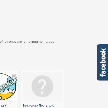
кой от описаните начини по нагоре.
 за У
Бразилски Португалс