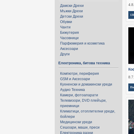
4.8
Дамски Дрехи
Мъжки Дрехи
13
Детски Дрехи
Обувки
Чанти
Бижутерия
Часовници
Парфюмерия и козметика
Аксесоари
Други
Електроника, битова техника
Ко
Компютри, периферия
8.7
GSM и Аксесоари
Кухненски и домакински уреди
По
Аудио Техника
Камери, фотоапарати
Телевизори, DVD плейъри,
приемници
Климатици, отоплителни уреди,
бойлери
Медицински уреди
Сешоари, маши, преси
Електроника разни