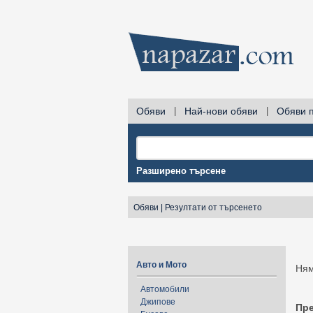
Обяви
|
Най-нови обяви
|
Обяви 
Разширено търсене
Обяви
|
Резултати от търсенето
Авто и Мото
Ням
Автомобили
Джипове
Пр