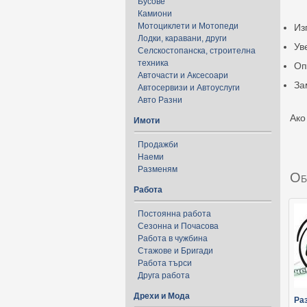
Бусове
Камиони
Мотоциклети и Мотопеди
Из
Лодки, каравани, други
Ув
Селскостопанска, строителна
техника
Оп
Авточасти и Аксесоари
За
Автосервизи и Автоуслуги
Авто Разни
Ако
Имоти
Продажби
Наеми
Разменям
Об
Работа
Постоянна работа
Сезонна и Почасова
Работа в чужбина
Стажове и Бригади
Работа търси
Друга работа
Дрехи и Мода
Ра