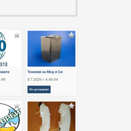
равле
Тенекии за Мед и Си
5:49
8.7.2026 г. 4:46:04
По договаряне