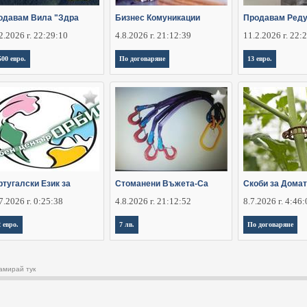
одавам Вила "Здра
Бизнес Комуникации
Продавам Реду
2.2026 г. 22:29:10
4.8.2026 г. 21:12:39
11.2.2026 г. 22:
500 евро.
По договаряне
13 евро.
ртугалски Език за
Стоманени Въжета-Са
Скоби за Домат
7.2026 г. 0:25:38
4.8.2026 г. 21:12:52
8.7.2026 г. 4:46
2 евро.
7 лв.
По договаряне
амирай тук