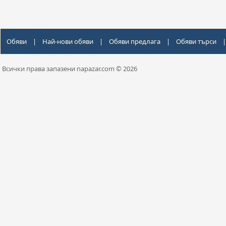
Обяви
|
Най-нови обяви
|
Обяви предлага
|
Обяви търси
|
Всички права запазени napazar.com © 2026