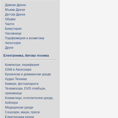
Дамски Дрехи
Мъжки Дрехи
Детски Дрехи
Обувки
Чанти
Бижутерия
Часовници
Парфюмерия и козметика
Аксесоари
Други
Електроника, битова техника
Компютри, периферия
GSM и Аксесоари
Кухненски и домакински уреди
Аудио Техника
Камери, фотоапарати
Телевизори, DVD плейъри,
приемници
Климатици, отоплителни уреди,
бойлери
Медицински уреди
Сешоари, маши, преси
Електроника разни