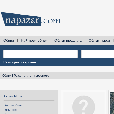
Обяви
|
Най-нови обяви
|
Обяви предлага
|
Обяви търси
|
Разширено търсене
Обяви
|
Резултати от търсенето
Авто и Мото
Автомобили
Джипове