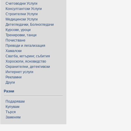
Счетоводни Услуги
Консултантски Услуги
Строителни Услуги
Медицински Услуги
Детегледачки, Болногледачи
Курсове, уроци
Тренировки, танци
Почистване
Преводи и легализация
Хамалски
Сватба, кетъринг, събития
Хороскопи, ясновидство
Охранителни, детективски
Интернет услуги
Рекламни
Други
Разни
Подарявам
Купувам
Търся
Заменям