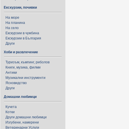
Екскурзии, почивки
На море
На планина
На село
Екскурзии в чужбина
Екскурзии в България
Други
Хоби и развлечение
Туризъм, къмпинг, риболов
Книги, музика, филми
Антики
Музикални инструменти
Ясновидство
Други
Домашни любимци
Кучета
Котки
Други домашни любимци
Изгубени, намерени
Ветеринарни Услуги