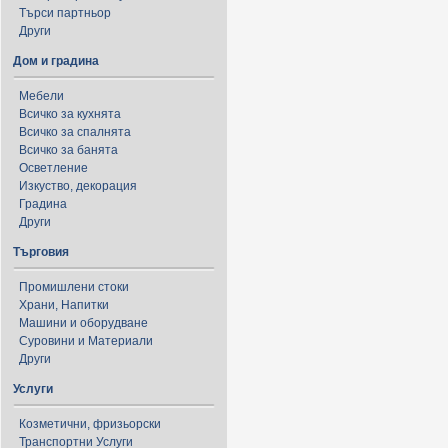
Търси партньор
Други
Дом и градина
Мебели
Всичко за кухнята
Всичко за спалнята
Всичко за банята
Осветление
Изкуство, декорация
Градина
Други
Търговия
Промишлени стоки
Храни, Напитки
Машини и оборудване
Суровини и Материали
Други
Услуги
Козметични, фризьорски
Транспортни Услуги