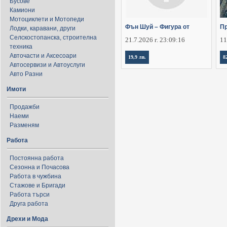
Бусове
Камиони
Мотоциклети и Мотопеди
Фън Шуй – Фигура от
Пр
Лодки, каравани, други
Селскостопанска, строителна
21.7.2026 г. 23:09:16
11
техника
Авточасти и Аксесоари
19,9 лв.
8
Автосервизи и Автоуслуги
Авто Разни
Имоти
Продажби
Наеми
Разменям
Работа
Постоянна работа
Сезонна и Почасова
Работа в чужбина
Стажове и Бригади
Работа търси
Друга работа
Дрехи и Мода