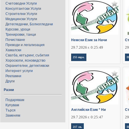
Счетоводни Услуги
Консултантски Услуги
Строителни Услуги
Медицински Услуги
Детегледачки, Болногледачи
Курсове, уроци
Тренировки, танци
Почистване
Немски Език за Начи
Ст
Преводи и легализация
29.7.2026 г. 0:25:49
29
Хамалски
Сватба, кетъринг, събития
255 евро.
П
Хороскопи, ясновидство
Охранителни, детективски
Интернет услуги
Рекламни
Други
Разни
Подарявам
Купувам
Английски Език * Ни
Ст
Търся
Заменям
29.7.2026 г. 0:25:47
29
217 лв.
П