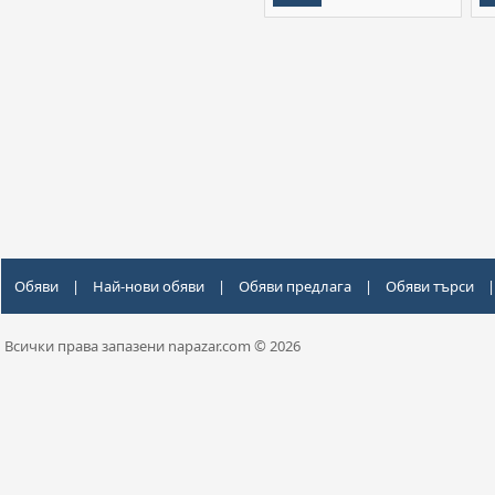
Обяви
|
Най-нови обяви
|
Обяви предлага
|
Обяви търси
|
Всички права запазени napazar.com © 2026