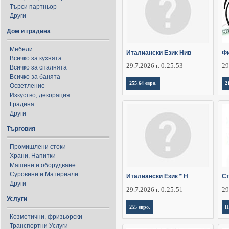
Търси партньор
Други
Дом и градина
Мебели
Италиански Език Нив
Фи
Всичко за кухнята
29.7.2026 г. 0:25:53
29
Всичко за спалнята
Всичко за банята
255,64 евро.
2
Осветление
Изкуство, декорация
Градина
Други
Търговия
Промишлени стоки
Храни, Напитки
Машини и оборудване
Суровини и Материали
Италиански Език * Н
Ст
Други
29.7.2026 г. 0:25:51
29
Услуги
255 евро.
П
Козметични, фризьорски
Транспортни Услуги