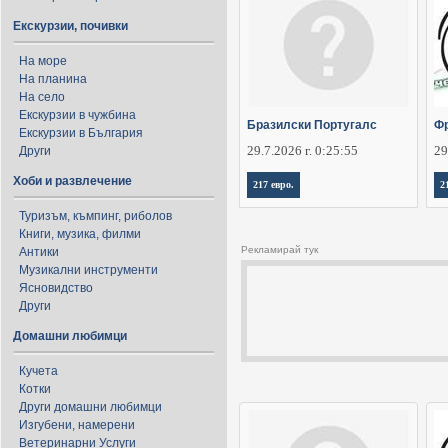
Екскурзии, почивки
На море
На планина
На село
Екскурзии в чужбина
Бразилски Португалс
Фр
Екскурзии в България
29.7.2026 г. 0:25:55
29
Други
Хоби и развлечение
217 евро.
2
Туризъм, къмпинг, риболов
Книги, музика, филми
Рекламирай тук
Антики
Музикални инструменти
Ясновидство
Други
Домашни любимци
Кучета
Котки
Други домашни любимци
Изгубени, намерени
Ветеринарни Услуги