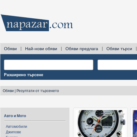
Обяви
|
Най-нови обяви
|
Обяви предлага
|
Обяви търси
|
Разширено търсене
Обяви
|
Резултати от търсенето
Авто и Мото
Автомобили
Джипове