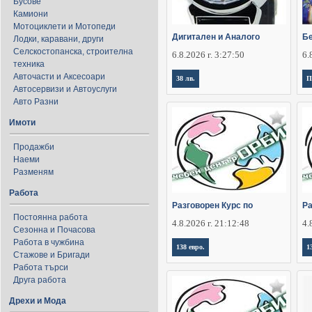
Бусове
Камиони
Мотоциклети и Мотопеди
Дигитален и Аналого
Бе
Лодки, каравани, други
Селскостопанска, строителна
6.8.2026 г. 3:27:50
6.
техника
Авточасти и Аксесоари
38 лв.
П
Автосервизи и Автоуслуги
Авто Разни
Имоти
Продажби
Наеми
Разменям
Работа
Разговорен Курс по
Ра
Постоянна работа
4.8.2026 г. 21:12:48
4.
Сезонна и Почасова
Работа в чужбина
138 евро.
1
Стажове и Бригади
Работа търси
Друга работа
Дрехи и Мода