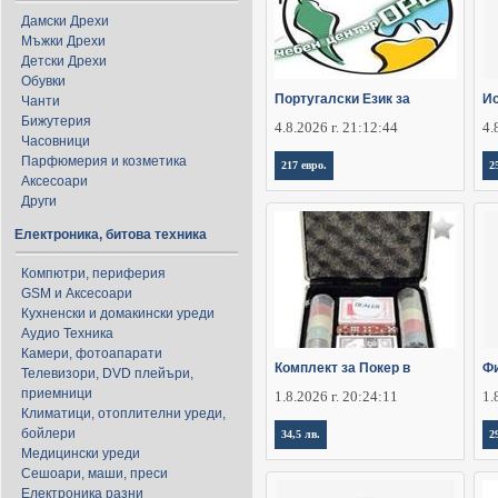
Дамски Дрехи
Мъжки Дрехи
Детски Дрехи
Обувки
Португалски Език за
Ис
Чанти
Бижутерия
4.8.2026 г. 21:12:44
4.
Часовници
Парфюмерия и козметика
217 евро.
2
Аксесоари
Други
Електроника, битова техника
Компютри, периферия
GSM и Аксесоари
Кухненски и домакински уреди
Аудио Техника
Камери, фотоапарати
Комплект за Покер в
Фи
Телевизори, DVD плейъри,
приемници
1.8.2026 г. 20:24:11
1.
Климатици, отоплителни уреди,
бойлери
34,5 лв.
2
Медицински уреди
Сешоари, маши, преси
Електроника разни