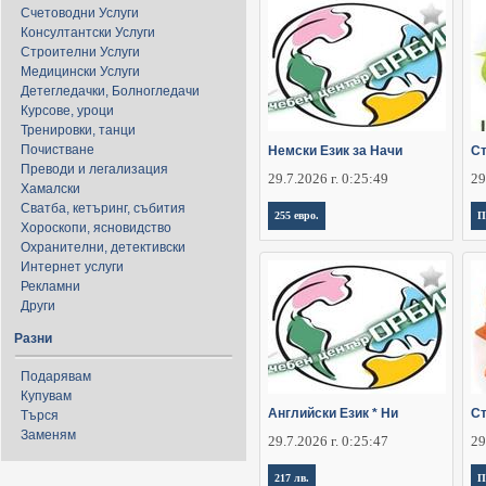
Счетоводни Услуги
Консултантски Услуги
Строителни Услуги
Медицински Услуги
Детегледачки, Болногледачи
Курсове, уроци
Тренировки, танци
Почистване
Немски Език за Начи
Ст
Преводи и легализация
29.7.2026 г. 0:25:49
29
Хамалски
Сватба, кетъринг, събития
255 евро.
П
Хороскопи, ясновидство
Охранителни, детективски
Интернет услуги
Рекламни
Други
Разни
Подарявам
Купувам
Английски Език * Ни
Ст
Търся
Заменям
29.7.2026 г. 0:25:47
29
217 лв.
П