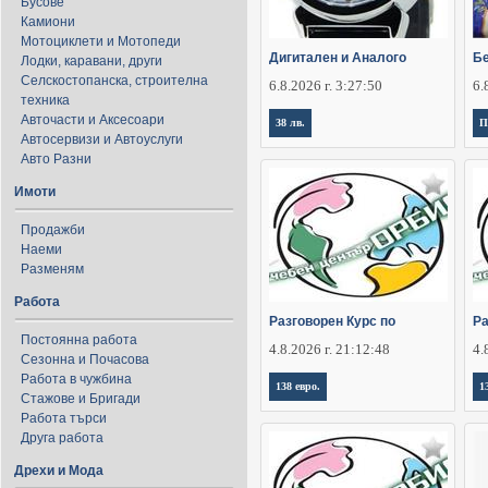
Бусове
Камиони
Мотоциклети и Мотопеди
Дигитален и Аналого
Бе
Лодки, каравани, други
Селскостопанска, строителна
6.8.2026 г. 3:27:50
6.
техника
Авточасти и Аксесоари
38 лв.
П
Автосервизи и Автоуслуги
Авто Разни
Имоти
Продажби
Наеми
Разменям
Работа
Разговорен Курс по
Ра
Постоянна работа
4.8.2026 г. 21:12:48
4.
Сезонна и Почасова
Работа в чужбина
138 евро.
1
Стажове и Бригади
Работа търси
Друга работа
Дрехи и Мода