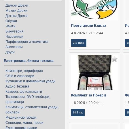
Дамски Дрехи
Мъжки Дрехи
Детски Дрехи
Обувки
Португалски Език за
Ис
Чанти
Бижутерия
4.8.2026 г. 21:12:44
4.
Часовници
Парфюмерия и козметика
217 евро.
2
Аксесоари
Други
Електроника, битова техника
Компютри, периферия
GSM и Аксесоари
Кухненски и домакински уреди
Аудио Техника
Камери, фотоапарати
Комплект за Покер в
Фи
Телевизори, DVD плейъри,
приемници
1.8.2026 г. 20:24:11
1.
Климатици, отоплителни уреди,
бойлери
34,5 лв.
2
Медицински уреди
Сешоари, маши, преси
Електроника разни