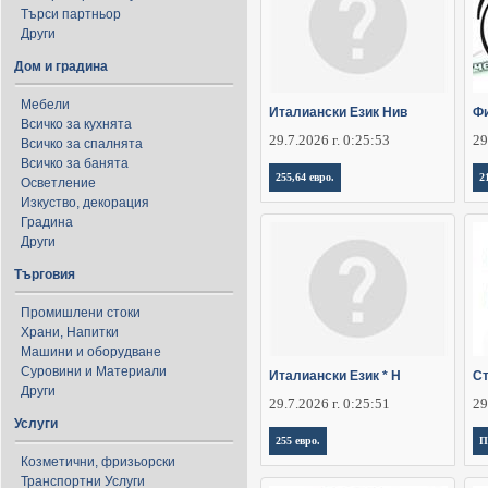
Търси партньор
Други
Дом и градина
Мебели
Италиански Език Нив
Фи
Всичко за кухнята
29.7.2026 г. 0:25:53
29
Всичко за спалнята
Всичко за банята
255,64 евро.
2
Осветление
Изкуство, декорация
Градина
Други
Търговия
Промишлени стоки
Храни, Напитки
Машини и оборудване
Суровини и Материали
Италиански Език * Н
Ст
Други
29.7.2026 г. 0:25:51
29
Услуги
255 евро.
П
Козметични, фризьорски
Транспортни Услуги