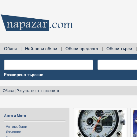
Обяви
|
Най-нови обяви
|
Обяви предлага
|
Обяви търси
|
Разширено търсене
Обяви
|
Резултати от търсенето
Авто и Мото
Автомобили
Джипове