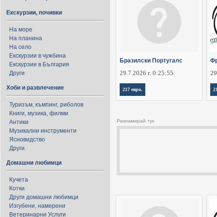
Екскурзии, почивки
На море
На планина
На село
Екскурзии в чужбина
Бразилски Португалс
Фр
Екскурзии в България
29.7.2026 г. 0:25:55
29
Други
Хоби и развлечение
217 евро.
2
Туризъм, къмпинг, риболов
Книги, музика, филми
Рекламирай тук
Антики
Музикални инструменти
Ясновидство
Други
Домашни любимци
Кучета
Котки
Други домашни любимци
Изгубени, намерени
Ветеринарни Услуги