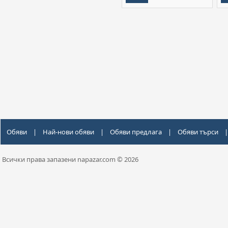
Обяви
|
Най-нови обяви
|
Обяви предлага
|
Обяви търси
|
Всички права запазени napazar.com © 2026