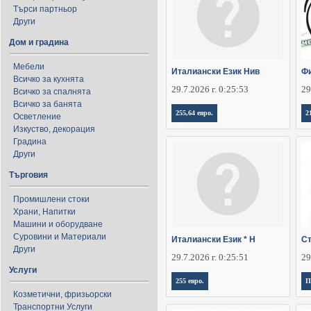
Търси партньор
Други
Дом и градина
Мебели
Италиански Език Нив
Фи
Всичко за кухнята
29.7.2026 г. 0:25:53
29
Всичко за спалнята
Всичко за банята
255,64 евро.
2
Осветление
Изкуство, декорация
Градина
Други
Търговия
Промишлени стоки
Храни, Напитки
Машини и оборудване
Суровини и Материали
Италиански Език * Н
Ст
Други
29.7.2026 г. 0:25:51
29
Услуги
255 евро.
П
Козметични, фризьорски
Транспортни Услуги