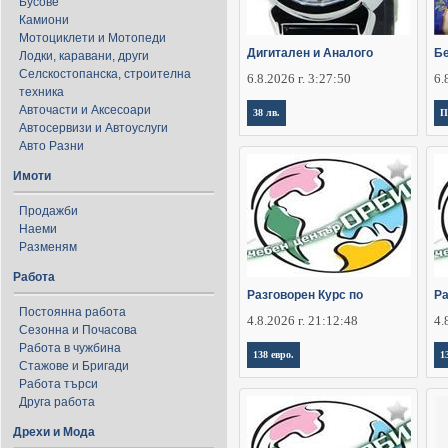
Бусове
Камиони
Мотоциклети и Мотопеди
Дигитален и Аналого
Бе
Лодки, каравани, други
Селскостопанска, строителна
6.8.2026 г. 3:27:50
6.
техника
Авточасти и Аксесоари
38 лв.
П
Автосервизи и Автоуслуги
Авто Разни
Имоти
Продажби
Наеми
Разменям
Работа
Разговорен Курс по
Ра
Постоянна работа
4.8.2026 г. 21:12:48
4.
Сезонна и Почасова
Работа в чужбина
138 евро.
1
Стажове и Бригади
Работа търси
Друга работа
Дрехи и Мода