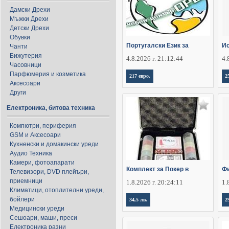
Дамски Дрехи
Мъжки Дрехи
Детски Дрехи
Обувки
Португалски Език за
Ис
Чанти
Бижутерия
4.8.2026 г. 21:12:44
4.
Часовници
Парфюмерия и козметика
217 евро.
2
Аксесоари
Други
Електроника, битова техника
Компютри, периферия
GSM и Аксесоари
Кухненски и домакински уреди
Аудио Техника
Камери, фотоапарати
Комплект за Покер в
Фи
Телевизори, DVD плейъри,
приемници
1.8.2026 г. 20:24:11
1.
Климатици, отоплителни уреди,
бойлери
34,5 лв.
2
Медицински уреди
Сешоари, маши, преси
Електроника разни