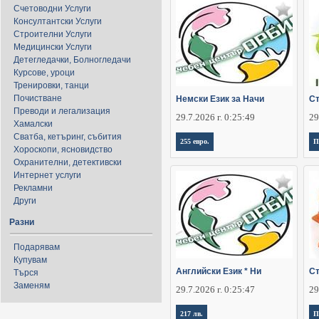
Счетоводни Услуги
Консултантски Услуги
Строителни Услуги
Медицински Услуги
Детегледачки, Болногледачи
Курсове, уроци
Тренировки, танци
Почистване
Немски Език за Начи
Ст
Преводи и легализация
29.7.2026 г. 0:25:49
29
Хамалски
Сватба, кетъринг, събития
255 евро.
П
Хороскопи, ясновидство
Охранителни, детективски
Интернет услуги
Рекламни
Други
Разни
Подарявам
Купувам
Английски Език * Ни
Ст
Търся
Заменям
29.7.2026 г. 0:25:47
29
217 лв.
П