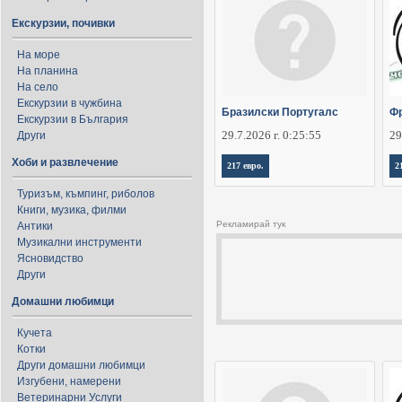
Екскурзии, почивки
На море
На планина
На село
Екскурзии в чужбина
Бразилски Португалс
Фр
Екскурзии в България
29.7.2026 г. 0:25:55
29
Други
Хоби и развлечение
217 евро.
2
Туризъм, къмпинг, риболов
Книги, музика, филми
Рекламирай тук
Антики
Музикални инструменти
Ясновидство
Други
Домашни любимци
Кучета
Котки
Други домашни любимци
Изгубени, намерени
Ветеринарни Услуги