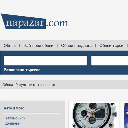
Обяви
|
Най-нови обяви
|
Обяви предлага
|
Обяви търси
|
Разширено търсене
Обяви
|
Резултати от търсенето
Авто и Мото
Автомобили
Джипове