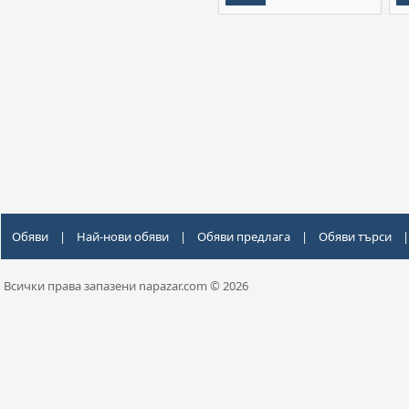
Обяви
|
Най-нови обяви
|
Обяви предлага
|
Обяви търси
|
Всички права запазени napazar.com © 2026