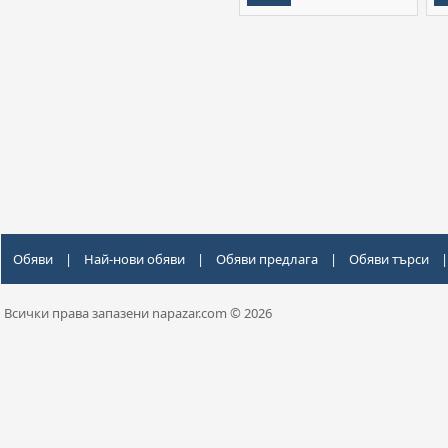
Обяви
|
Най-нови обяви
|
Обяви предлага
|
Обяви търси
|
Всички права запазени napazar.com © 2026