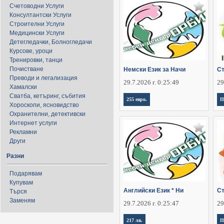
Счетоводни Услуги
Консултантски Услуги
Строителни Услуги
Медицински Услуги
Детегледачки, Болногледачи
Курсове, уроци
Тренировки, танци
Почистване
Немски Език за Начи
Ст
Преводи и легализация
29.7.2026 г. 0:25:49
29
Хамалски
Сватба, кетъринг, събития
255 евро.
П
Хороскопи, ясновидство
Охранителни, детективски
Интернет услуги
Рекламни
Други
Разни
Подарявам
Купувам
Английски Език * Ни
Ст
Търся
Заменям
29.7.2026 г. 0:25:47
29
217 лв.
П