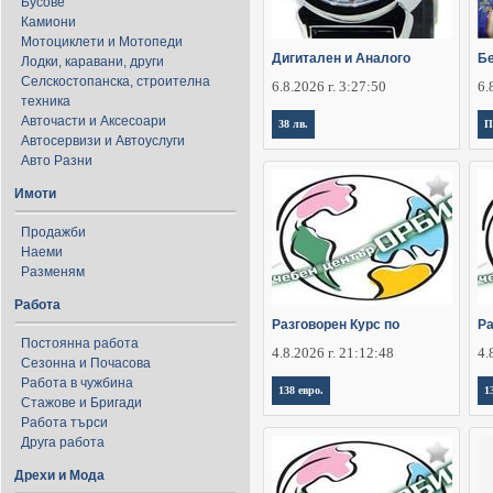
Бусове
Камиони
Мотоциклети и Мотопеди
Дигитален и Аналого
Бе
Лодки, каравани, други
Селскостопанска, строителна
6.8.2026 г. 3:27:50
6.
техника
Авточасти и Аксесоари
38 лв.
П
Автосервизи и Автоуслуги
Авто Разни
Имоти
Продажби
Наеми
Разменям
Работа
Разговорен Курс по
Ра
Постоянна работа
4.8.2026 г. 21:12:48
4.
Сезонна и Почасова
Работа в чужбина
138 евро.
1
Стажове и Бригади
Работа търси
Друга работа
Дрехи и Мода