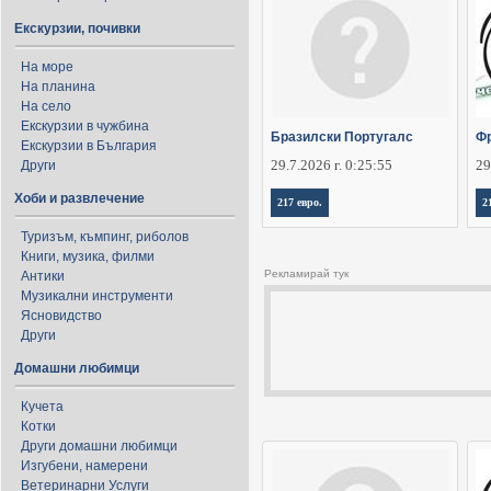
Екскурзии, почивки
На море
На планина
На село
Екскурзии в чужбина
Бразилски Португалс
Фр
Екскурзии в България
29.7.2026 г. 0:25:55
29
Други
Хоби и развлечение
217 евро.
2
Туризъм, къмпинг, риболов
Книги, музика, филми
Рекламирай тук
Антики
Музикални инструменти
Ясновидство
Други
Домашни любимци
Кучета
Котки
Други домашни любимци
Изгубени, намерени
Ветеринарни Услуги