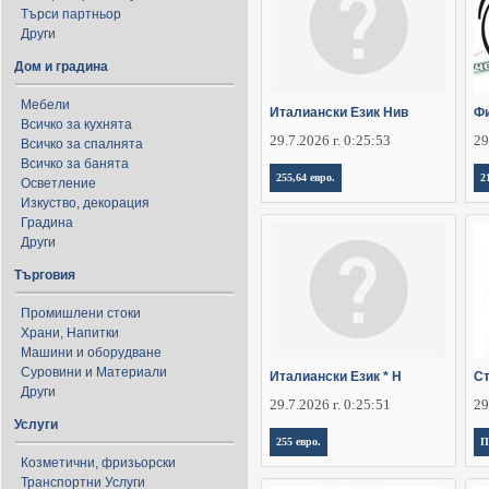
Търси партньор
Други
Дом и градина
Мебели
Италиански Език Нив
Фи
Всичко за кухнята
29.7.2026 г. 0:25:53
29
Всичко за спалнята
Всичко за банята
255,64 евро.
2
Осветление
Изкуство, декорация
Градина
Други
Търговия
Промишлени стоки
Храни, Напитки
Машини и оборудване
Суровини и Материали
Италиански Език * Н
Ст
Други
29.7.2026 г. 0:25:51
29
Услуги
255 евро.
П
Козметични, фризьорски
Транспортни Услуги