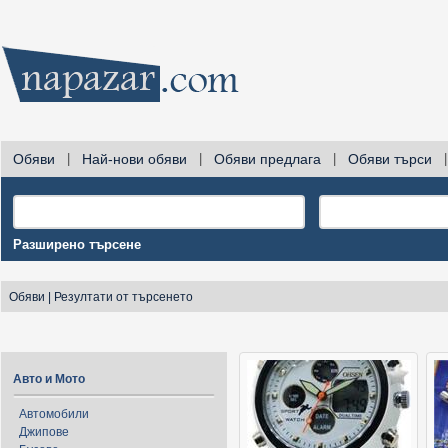
Обяви
|
Най-нови обяви
|
Обяви предлага
|
Обяви търси
|
Разширено търсене
Обяви
|
Резултати от търсенето
Авто и Мото
Автомобили
Джипове