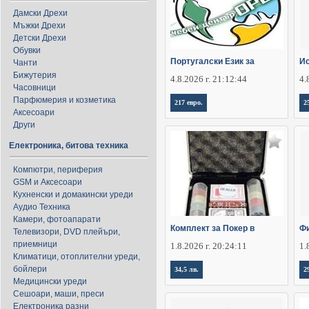
Дамски Дрехи
Мъжки Дрехи
Детски Дрехи
Обувки
Португалски Език за
Ис
Чанти
Бижутерия
4.8.2026 г. 21:12:44
4.
Часовници
Парфюмерия и козметика
217 евро.
2
Аксесоари
Други
Електроника, битова техника
Компютри, периферия
GSM и Аксесоари
Кухненски и домакински уреди
Аудио Техника
Камери, фотоапарати
Комплект за Покер в
Фи
Телевизори, DVD плейъри,
приемници
1.8.2026 г. 20:24:11
1.
Климатици, отоплителни уреди,
бойлери
34,5 лв.
2
Медицински уреди
Сешоари, маши, преси
Електроника разни